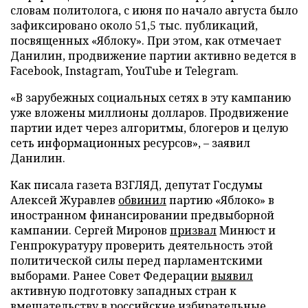
словам политолога, с июня по начало августа было
зафиксировано около 51,5 тыс. публикаций,
посвященных «Яблоку». При этом, как отмечает
Данилин, продвижение партии активно ведется в
Facebook, Instagram, YouTube и Telegram.
«В зарубежных социальных сетях в эту кампанию
уже вложены миллионы долларов. Продвижение
партии идет через алгоритмы, блогеров и целую
сеть информационных ресурсов», – заявил
Данилин.
Как писала газета ВЗГЛЯД, депутат Госдумы
Алексей Журавлев
обвинил
партию «Яблоко» в
иностранном финансировании предвыборной
кампании. Сергей Миронов
призвал
Минюст и
Генпрокуратуру проверить деятельность этой
политической силы перед парламентскими
выборами. Ранее Совет Федерации
выявил
активную подготовку западных стран к
вмешательству в российские избирательные