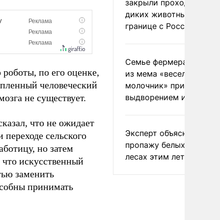
закрыли проходы для
диких животных на
границе с Россией
Семье фермера Уолкер
 роботы, по его оценке,
из мема «веселый
опленный человеческий
молочник» пригрозили
мозга не существует.
выдворением из Росси
казал, что не ожидает
Эксперт объяснил
и переходе сельского
пропажу белых грибов 
аботицу, но затем
лесах этим летом
 что искусственный
тью заменить
особны принимать