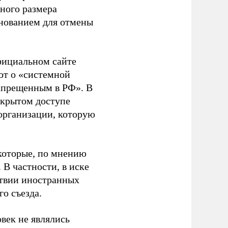
ного размера
основанием для отмены
фициальном сайте
ют о «системной
апрещенным в РФ». В
ткрытом доступе
организации, которую
которые, по мнению
В частности, в иске
тствии иностранных
о съезда.
век не являлись