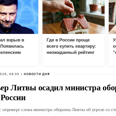
зал взрыв в
Где в России проще
У
 Появилась
всего купить квартиру:
о
Зеленским
неожиданный рейтинг
"
с
026, 08:35 •
НОВОСТИ ДНЯ
ер Литвы осадил министра обо
 России
 опроверг слова министра обороны Ливты об угрозе со с