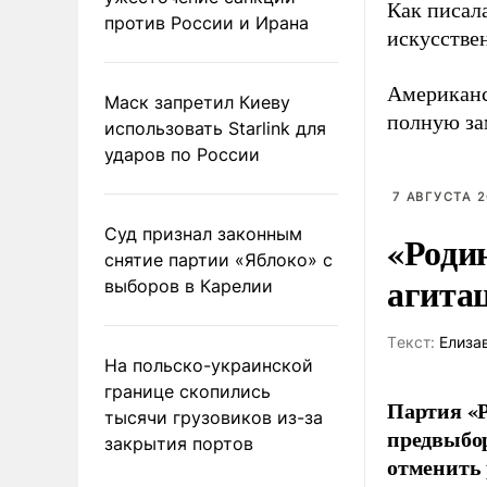
Как писал
против России и Ирана
искусствен
Американс
Маск запретил Киеву
полную за
использовать Starlink для
ударов по России
7 АВГУСТА 2
Суд признал законным
«Роди
снятие партии «Яблоко» с
агита
выборов в Карелии
Tекст:
Елиза
На польско-украинской
границе скопились
Партия «Р
тысячи грузовиков из-за
предвыбор
закрытия портов
отменить 