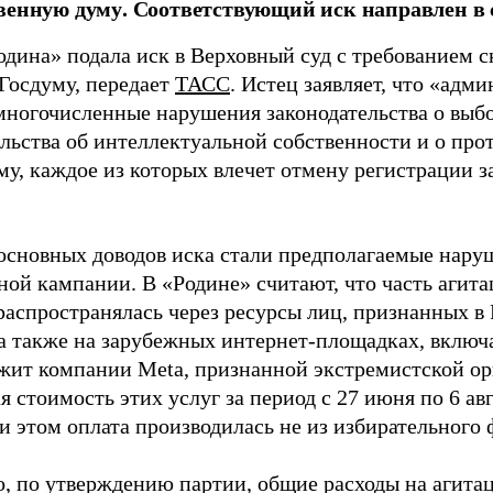
венную думу. Соответствующий иск направлен в с
одина» подала иск в Верховный суд с требованием с
 Госдуму, передает
ТАСС
. Истец заявляет, что «адм
многочисленные нарушения законодательства о выбор
ельства об интеллектуальной собственности и о про
му, каждое из которых влечет отмену регистрации 
основных доводов иска стали предполагаемые нару
ной кампании. В «Родине» считают, что часть агит
распространялась через ресурсы лиц, признанных 
 а также на зарубежных интернет-площадках, включа
жит компании Meta, признанной экстремистской ор
 стоимость этих услуг за период с 27 июня по 6 ав
и этом оплата производилась не из избирательного 
о, по утверждению партии, общие расходы на агит