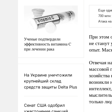
При этом о
Ученые подтвердили
не станут
эффективность витамина C
при лечении рака
опыт. Маск
Отвечая на
массовой п
На Украине уничтожили
хозяйства 
крупнейший склад
возникли 
средств защиты Delta Plus
интеллект
мыслитель
только лю
Сенат США одобрил
ужесточение санкций