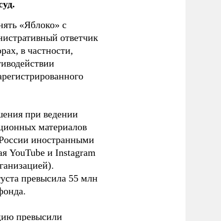
уд.
нять «Яблоко» с
инистративный ответчик
ах, в частности,
тиводействии
зарегистрированного
шения при ведении
ационных материалов
в России иностранными
я YouTube и Instagram
ганизацией).
густа превысила 55 млн
фонда.
ацию превысили