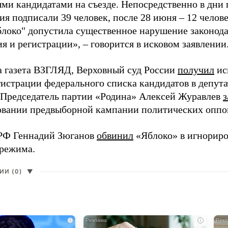
ми кандидатами на съезде. Непосредственно в дни 
я подписали 39 человек, после 28 июня – 12 челов
блоко" допустила существенное нарушение законода
 и регистрации», – говорится в исковом заявлении
а газета ВЗГЛЯД, Верховный суд России
получил
ис
гистрации федерального списка кандидатов в депут
 Председатель партии «Родина» Алексей Журавлев
з
вании предвыборной кампании политических оппо
РФ Геннадий Зюганов
обвинил
«Яблоко» в игнорир
 режима.
И (0)
▼
i
i