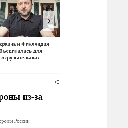
краина и Финляндия
В России назвали
бъединились для
законную цель наших
сокрушительных
ВС на территории
анкций" против России
Германии
роны из-за
тороны России