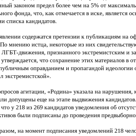
нный законом предел более чем на 5% от максималь
ного фонда, что, как отмечается в иске, является 
ии списка кандидатов.
аявлении содержатся претензии к публикациям на о
 По мнению истца, некоторые из них свидетельству
 ЛГБТ-движения, признанного экстремистским и з
 утверждается, что сохранение этих материалов в о
«публичным оправданием и пропагандой идеологии 
ал экстремистской».
просов агитации, «Родина» указала на нарушения, 
ыли допущены еще на этапе выдвижения кандидатов. 
 что у 218 из 269 кандидатов уведомления об отсу
активов были подписаны до проведения предвыборног
разом, на момент подписания уведомлений 218 чело