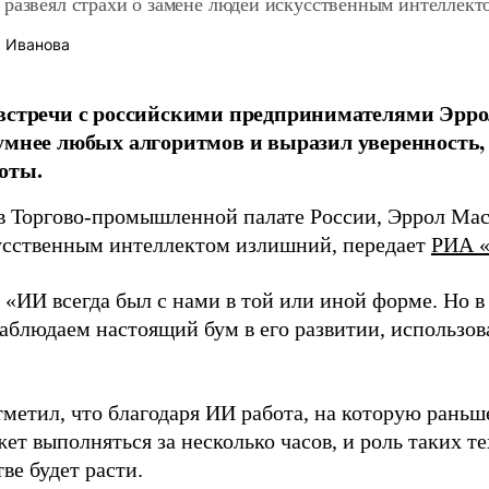
 развеял страхи о замене людей искусственным интеллект
 Иванова
встречи с российскими предпринимателями Эрро
умнее любых алгоритмов и выразил уверенность,
оты.
в Торгово-промышленной палате России, Эррол Маск
усственным интеллектом излишний, передает
РИА «
 «ИИ всегда был с нами в той или иной форме. Но в
наблюдаем настоящий бум в его развитии, использов
метил, что благодаря ИИ работа, на которую раньш
ет выполняться за несколько часов, и роль таких т
ве будет расти.