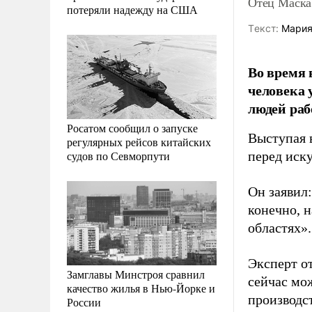
Отец Маска
потеряли надежду на США
Tекст:
Мария
Во время 
человека 
людей раб
Росатом сообщил о запуске
Выступая 
регулярных рейсов китайских
судов по Севморпути
перед иск
Он заявил:
конечно, 
областях».
Эксперт от
Замглавы Минстроя сравнил
сейчас мож
качество жилья в Нью-Йорке и
производст
России