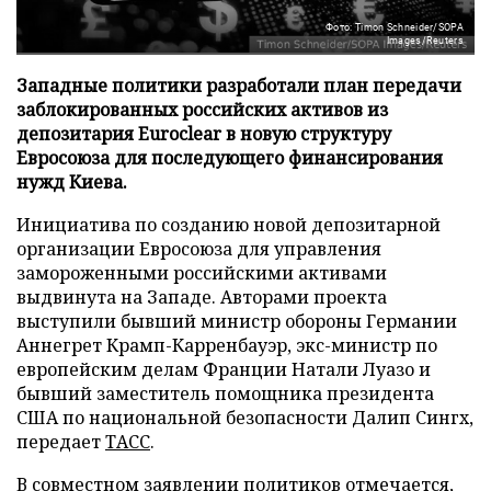
Фото: Timon Schneider/SOPA
Images/Reuters
Западные политики разработали план передачи
заблокированных российских активов из
депозитария Euroclear в новую структуру
Евросоюза для последующего финансирования
нужд Киева.
Инициатива по созданию новой депозитарной
организации Евросоюза для управления
замороженными российскими активами
выдвинута на Западе. Авторами проекта
выступили бывший министр обороны Германии
Аннегрет Крамп-Карренбауэр, экс-министр по
европейским делам Франции Натали Луазо и
бывший заместитель помощника президента
США по национальной безопасности Далип Сингх,
передает
ТАСС
.
В совместном заявлении политиков отмечается,