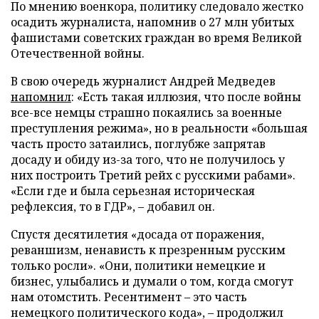
По мнению военкора, политику следовало жестко
осадить журналиста, напомнив о 27 млн убитых
фашистами советских граждан во время Великой
Отечественной войны.
В свою очередь журналист Андрей Медведев
напомнил
: «Есть такая иллюзия, что после войны
все-все немцы страшно покаялись за военные
преступления режима», но в реальности «большая
часть просто затаились, поглубже запрятав
досаду и обиду из-за того, что не получилось у
них построить Третий рейх с русскими рабами».
«Если где и была серьезная историческая
рефлексия, то в ГДР», – добавил он.
Спустя десятилетия «досада от поражения,
реваншизм, ненависть к презренным русским
только росли». «Они, политики немецкие и
бизнес, улыбались и думали о том, когда смогут
нам отомстить. Ресентимент – это часть
немецкого политического кода», – продолжил