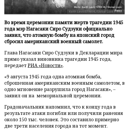
Фото: Keith Levit/STRKHL/Global Look
Press
Во время церемонии памяти жертв трагедии 1945
года мэр Нагасаки Сиро Судзуки официально
заявил, что атомную бомбу на японский город
сбросил американский военный самолет.
Глава Нагасаки Сиро Судзуки в Декларации мира
прямо указал виновника трагедии 1945 года,
передает
РИА «Новости»
.
«9 августа 1945 года одна атомная бомба,
сброшенная американским военным самолетом, в
одно мгновение разрушила город Нагасаки», –
заявил он на мемориальной церемонии.
Градоначальник напомнил, что к концу года в
результате атаки погибли или получили ранения
около 150 тыс. человек. Это составило примерно
две трети населения города на тот момент.