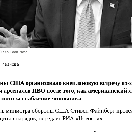
lobal Look Press
 Иванова
ны США организовало внеплановую встречу из-з
 арсеналов ПВО после того, как американский л
нного за снабжение чиновника.
ль министра обороны США Стивен Файнберг провел
ицита снарядов, передает
РИА «Новости»
.