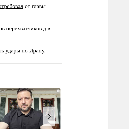
отребовал
от главы
в перехватчиков для
ь удары по Ирану.
i