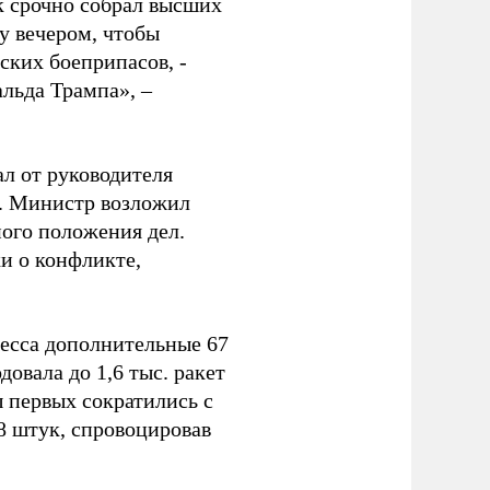
к срочно собрал высших
у вечером, чтобы
ских боеприпасов, -
альда Трампа», –
ал от руководителя
т. Министр возложил
ного положения дел.
и о конфликте,
ресса дополнительные 67
овала до 1,6 тыс. ракет
ы первых сократились с
78 штук, спровоцировав