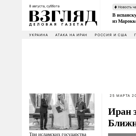
8 августа, суббота
Новость ч
В испанск
из Марокк
УКРАИНА
АТАКА НА ИРАН
РОССИЯ И США
25 МАРТА 20
Иран 
Ближн
Три исламских государства