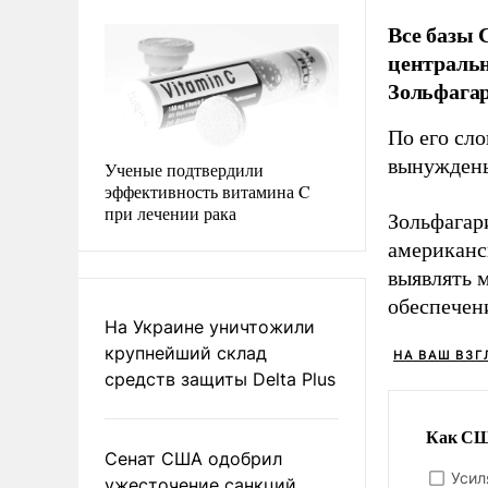
Все базы 
централь
Зольфагар
По его сл
вынуждены
Ученые подтвердили
эффективность витамина C
при лечении рака
Зольфагар
американс
выявлять 
обеспечен
На Украине уничтожили
крупнейший склад
НА ВАШ ВЗГ
средств защиты Delta Plus
Как США
Сенат США одобрил
Усил
ужесточение санкций