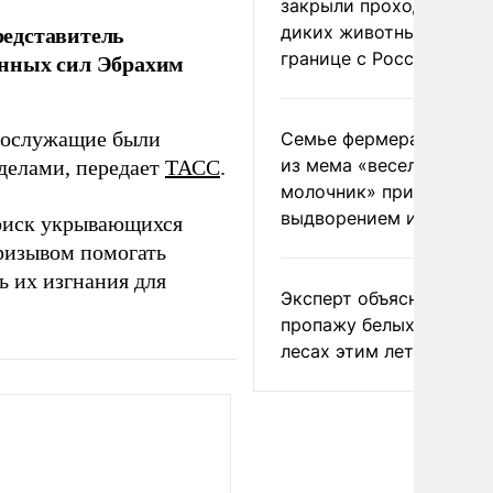
закрыли проходы для
редставитель
диких животных на
границе с Россией
енных сил Эбрахим
ннослужащие были
Семье фермера Уолкер
из мема «веселый
делами, передает
ТАСС
.
молочник» пригрозили
выдворением из Росси
поиск укрывающихся
призывом помогать
 их изгнания для
Эксперт объяснил
пропажу белых грибов 
лесах этим летом