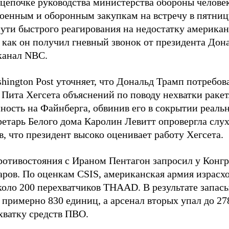
 цепочке руководства министерства обороны челове
военным и оборонным закупкам на встречу в пятниц
пути быстрого реагирования на недостатку американ
 как он получил гневный звонок от президента Дон
канал NBC.
hington Post уточняет, что Дональд Трамп потребов
 Пита Хегсета объяснений по поводу нехватки раке
нность на Файнберга, обвинив его в сокрытии реаль
ретарь Белого дома Каролин Левитт опровергла слух
, что президент высоко оценивает работу Хегсета.
ротивостояния с Ираном Пентагон запросил у Конг
ров. По оценкам CSIS, американская армия израсход
около 200 перехватчиков THAAD. В результате запас
о примерно 830 единиц, а арсенал вторых упал до 2
хватку средств ПВО.