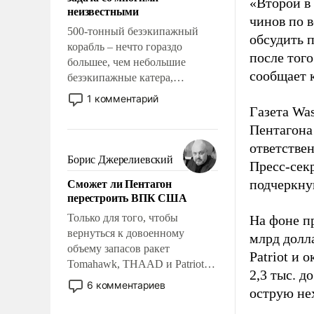
адаптироваться.
«Второй в
неизвестными
чинов по 
500-тонный безэкипажный
обсудить 
корабль – нечто гораздо
после того
большее, чем небольшие
сообщает 
безэкипажные катера,
применение которых уже
1 комментарий
стало обыденностью. Задача по
Газета Was
созданию такого корабля очень
Пентагона
сложна и амбициозна. Однако
ответстве
и ее реализация радикально
Борис Джерелиевский
Пресс-сек
поднимет наши боевые
Сможет ли Пентагон
подчеркнув
возможности.
перестроить ВПК США
Только для того, чтобы
На фоне п
вернуться к довоенному
млрд долла
объему запасов ракет
Patriot и 
Tomahawk, THAAD и Patriot
2,3 тыс. д
США потребуется более трех
6 комментариев
острую не
лет. Даже небольшая война с
Ираном опустошила