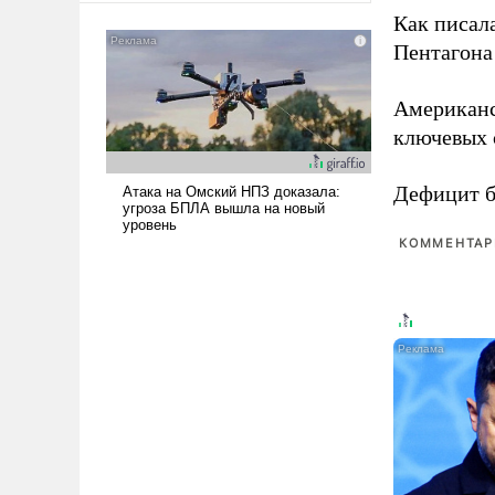
американские арсеналы.
Как писал
Сложившаяся ситуация
Пентагона 
означает многолетний период
уязвимости США, например,
Американ
перед Китаем.
ключевых 
Дефицит 
КОММЕНТАРИ