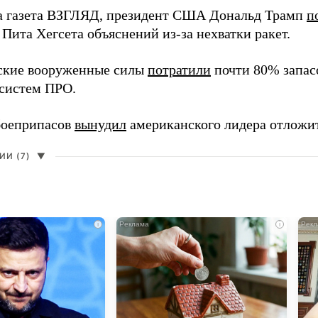
а газета ВЗГЛЯД, президент США Дональд Трамп
п
Пита Хегсета объяснений из-за нехватки ракет.
ские вооруженные силы
потратили
почти 80% запасо
систем ПРО.
боеприпасов
вынудил
американского лидера отложит
И (7)
▼
i
i