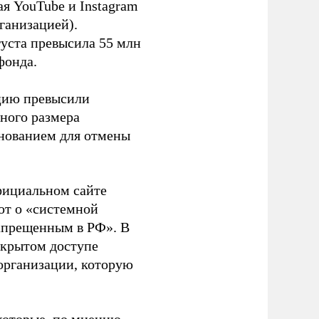
я YouTube и Instagram
ганизацией).
густа превысила 55 млн
фонда.
ацию превысили
ного размера
основанием для отмены
фициальном сайте
ют о «системной
апрещенным в РФ». В
ткрытом доступе
организации, которую