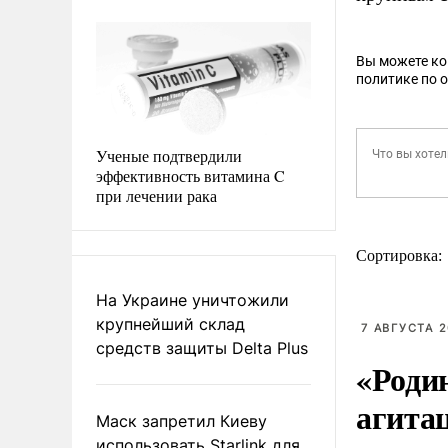
Вы можете к
политике по 
Ученые подтвердили
эффективность витамина C
при лечении рака
Сортировка:
На Украине уничтожили
крупнейший склад
7 АВГУСТА 2
средств защиты Delta Plus
«Роди
агита
Маск запретил Киеву
использовать Starlink для