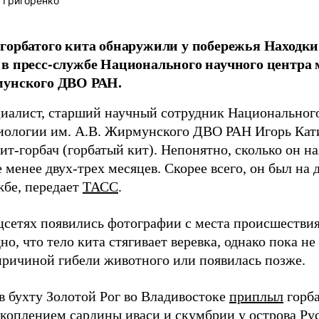
 Григоренко
горбатого кита обнаружили у побережья Находки
в пресс-службе Национального научного центра 
мунского ДВО РАН.
иалист, старший научный сотрудник Национального
иологии им. А.В. Жирмунского ДВО РАН Игорь Кат
кит-горбач (горбатый кит). Непонятно, сколько он на
е менее двух-трех месяцев. Скорее всего, он был на 
жбе, передает
ТАСС
.
оцсетях появились фотографии с места происшестви
но, что тело кита стягивает веревка, однако пока не
 причиной гибели животного или появилась позже.
в бухту Золотой Рог во Владивостоке
приплыл
горба
коплением сардины иваси и скумбрии у острова Ру