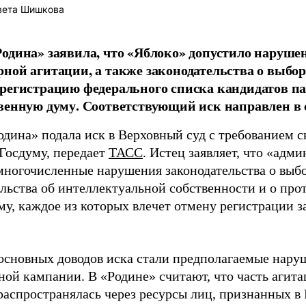
вета Шишкова
одина» заявила, что «Яблоко» допустило наруше
ной агитации, а также законодательства о выбор
регистрацию федерального списка кандидатов па
венную думу. Соответствующий иск направлен в с
одина» подала иск в Верховный суд с требованием с
 Госдуму, передает
ТАСС
. Истец заявляет, что «адм
многочисленные нарушения законодательства о выбор
ельства об интеллектуальной собственности и о про
му, каждое из которых влечет отмену регистрации 
основных доводов иска стали предполагаемые нару
ной кампании. В «Родине» считают, что часть агит
распространялась через ресурсы лиц, признанных 