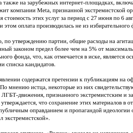
 а также на зарубежных интернет-площадках, включа
жит компании Meta, признанной экстремистской ор
 стоимость этих услуг за период с 27 июня по 6 ав
и этом оплата производилась не из избирательного 
о, по утверждению партии, общие расходы на агит
нный законом предел более чем на 5% от максималь
ного фонда, что, как отмечается в иске, является 
ии списка кандидатов.
аявлении содержатся претензии к публикациям на о
 По мнению истца, некоторые из них свидетельству
 ЛГБТ-движения, признанного экстремистским и з
 утверждается, что сохранение этих материалов в о
«публичным оправданием и пропагандой идеологии 
ал экстремистской».