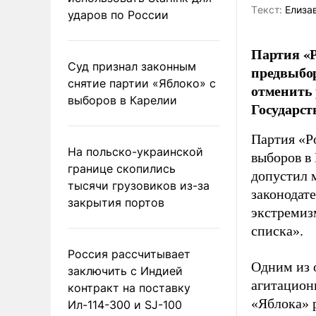
Tекст:
Елиза
ударов по России
Партия «Р
Суд признал законным
предвыбор
снятие партии «Яблоко» с
отменить 
выборов в Карелии
Государст
Партия «Р
На польско-украинской
выборов в
границе скопились
допустил 
тысячи грузовиков из-за
законодат
закрытия портов
экстремиз
списка».
Россия рассчитывает
Одним из 
заключить с Индией
агитацион
контракт на поставку
«Яблока» 
Ил-114-300 и SJ-100