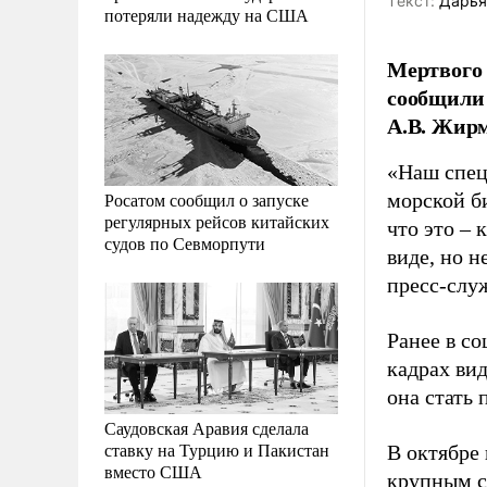
Tекст:
Дарья
потеряли надежду на США
Мертвого 
сообщили 
А.В. Жир
«Наш спец
Росатом сообщил о запуске
морской б
регулярных рейсов китайских
что это – 
судов по Севморпути
виде, но н
пресс-слу
Ранее в с
кадрах вид
она стать
Саудовская Аравия сделала
ставку на Турцию и Пакистан
В октябре 
вместо США
крупным с