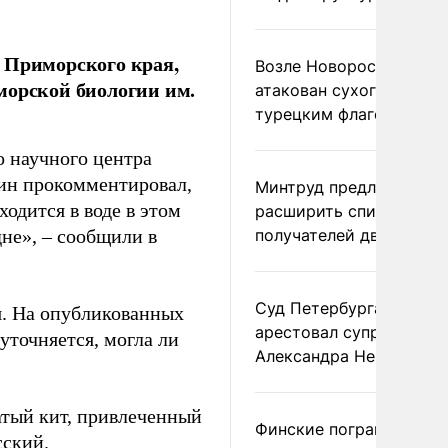
 Приморского края,
Возле Новороссийска
морской биологии им.
атакован сухогруз под
турецким флагом
 научного центра
ин прокомментировал,
Минтруд предложил
ходится в воде в этом
расширить список
дне», – сообщили в
получателей двух пенс
Суд Петербурга заочно
я. На опубликованных
арестовал супругу
 уточняется, могла ли
Александра Невзорова
тый кит, привлеченный
Финские пограничники
сский.