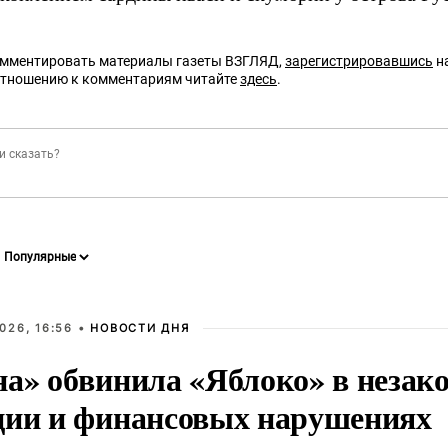
омментировать материалы газеты ВЗГЛЯД,
зарегистрировавшись
на
отношению к комментариям читайте
здесь
.
026, 16:56 •
НОВОСТИ ДНЯ
на» обвинила «Яблоко» в незак
ции и финансовых нарушениях