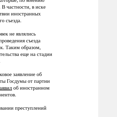
которые, по мнению
В частности, в иске
тствии иностранных
о съезда.
век не являлись
проведения съезда
ек. Таким образом,
тельства еще на стадии
.
ковое заявление об
аты Госдумы от партии
аявил
об иностранном
нентов.
овании преступлений