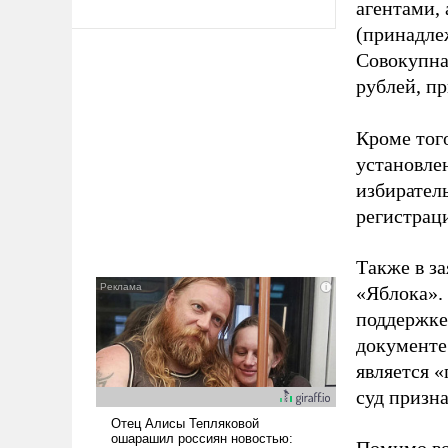
агентами,
(принадле
Совокупная
рублей, пр
Кроме тог
установле
избиратель
регистрац
Также в з
«Яблока».
поддержке
документе
является 
суд призн