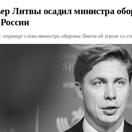
ер Литвы осадил министра обо
 России
 опроверг слова министра обороны Ливты об угрозе со с