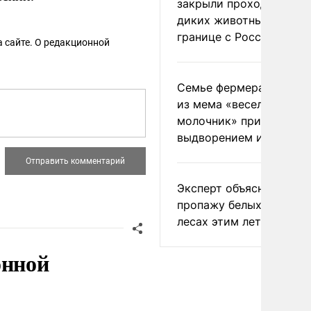
закрыли проходы для
диких животных на
границе с Россией
 сайте. О редакционной
Семье фермера Уолкер
из мема «веселый
молочник» пригрозили
выдворением из Росси
Эксперт объяснил
пропажу белых грибов 
лесах этим летом
онной