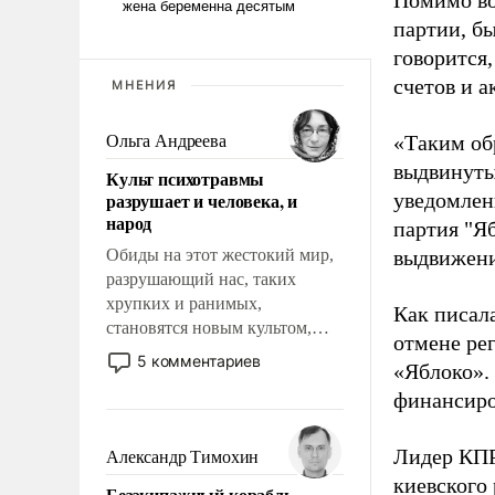
Помимо во
партии, б
говорится,
счетов и 
МНЕНИЯ
«Таким об
Ольга Андреева
выдвинуты
Культ психотравмы
разрушает и человека, и
уведомлени
народ
партия "Я
Обиды на этот жестокий мир,
выдвижения
разрушающий нас, таких
хрупких и ранимых,
Как писал
становятся новым культом,
отмене ре
постепенно вытесняя и
5 комментариев
«Яблоко».
отменяя традиционное
финансиро
требование к человеку – быть
мужественным и твердым под
ударами судьбы, брать на себя
Лидер КП
Александр Тимохин
ответственность, помогать
киевского
Безэкипажный корабль –