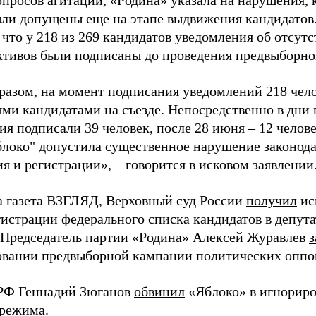
просов агитации, «Родина» указала на нарушения, 
ыли допущены еще на этапе выдвижения кандидатов. 
 что у 218 из 269 кандидатов уведомления об отсу
активов были подписаны до проведения предвыборног
разом, на момент подписания уведомлений 218 чело
ми кандидатами на съезде. Непосредственно в дни 
я подписали 39 человек, после 28 июня – 12 челов
блоко" допустила существенное нарушение законода
 и регистрации», – говорится в исковом заявлении
а газета ВЗГЛЯД, Верховный суд России
получил
ис
гистрации федерального списка кандидатов в депут
 Председатель партии «Родина» Алексей Журавлев
з
вании предвыборной кампании политических оппо
РФ Геннадий Зюганов
обвинил
«Яблоко» в игнорир
 режима.