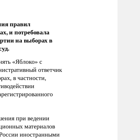
ния правил
ах, и потребовала
ртии на выборах в
уд.
нять «Яблоко» с
инистративный ответчик
ах, в частности,
тиводействии
зарегистрированного
шения при ведении
ационных материалов
в России иностранными