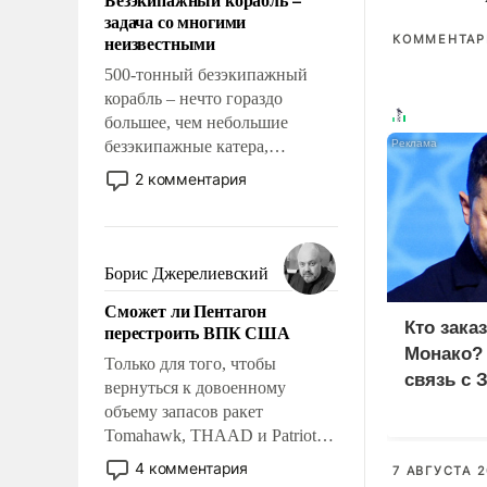
слабым, идти вперед и
задача со многими
адаптироваться.
неизвестными
КОММЕНТАРИ
500-тонный безэкипажный
корабль – нечто гораздо
большее, чем небольшие
безэкипажные катера,
применение которых уже
2 комментария
стало обыденностью. Задача по
созданию такого корабля очень
сложна и амбициозна. Однако
и ее реализация радикально
Борис Джерелиевский
поднимет наши боевые
Сможет ли Пентагон
возможности.
Кто зака
перестроить ВПК США
Монако?
Только для того, чтобы
связь с 
вернуться к довоенному
объему запасов ракет
Tomahawk, THAAD и Patriot
США потребуется более трех
4 комментария
7 АВГУСТА 2
лет. Даже небольшая война с