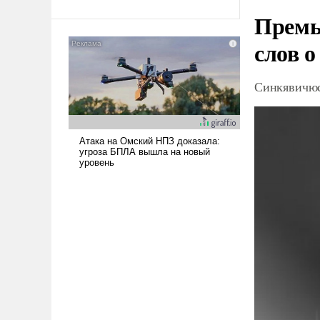
Ираном опустошила
Премь
американские арсеналы.
слов о
Сложившаяся ситуация
означает многолетний период
уязвимости США, например,
Синкявичюс
перед Китаем.