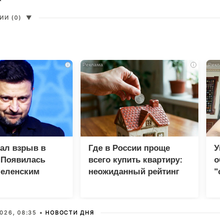
И (0)
▼
i
i
зал взрыв в
Где в России проще
У
 Появилась
всего купить квартиру:
о
Зеленским
неожиданный рейтинг
"
с
026, 08:35 •
НОВОСТИ ДНЯ