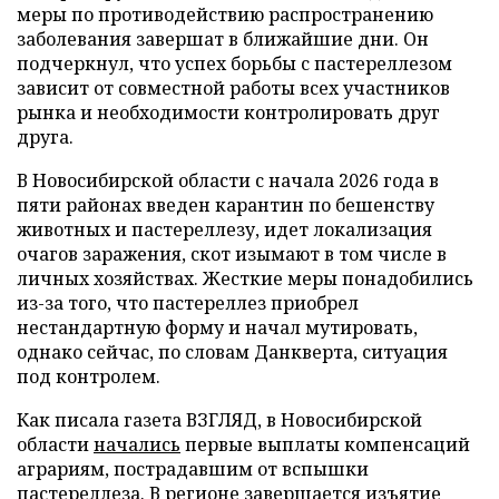
меры по противодействию распространению
заболевания завершат в ближайшие дни. Он
подчеркнул, что успех борьбы с пастереллезом
зависит от совместной работы всех участников
рынка и необходимости контролировать друг
друга.
В Новосибирской области с начала 2026 года в
пяти районах введен карантин по бешенству
животных и пастереллезу, идет локализация
очагов заражения, скот изымают в том числе в
личных хозяйствах. Жесткие меры понадобились
из-за того, что пастереллез приобрел
нестандартную форму и начал мутировать,
однако сейчас, по словам Данкверта, ситуация
под контролем.
Как писала газета ВЗГЛЯД, в Новосибирской
области
начались
первые выплаты компенсаций
аграриям, пострадавшим от вспышки
пастереллеза. В регионе
завершается
изъятие