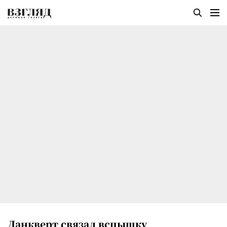
Данкверт связал вспышку