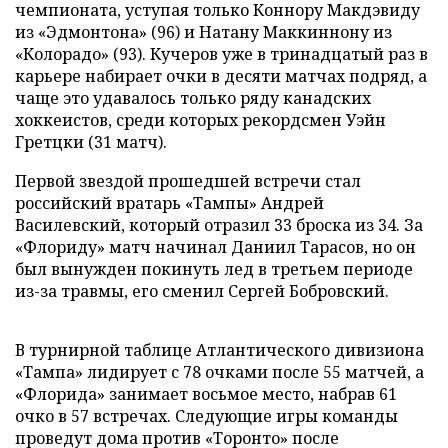
чемпионата, уступая только Коннору Макдэвиду
из «Эдмонтона» (96) и Натану Маккиннону из
«Колорадо» (93). Кучеров уже в тринадцатый раз в
карьере набирает очки в десяти матчах подряд, а
чаще это удавалось только ряду канадских
хоккеистов, среди которых рекордсмен Уэйн
Гретцки (31 матч).
Первой звездой прошедшей встречи стал
российский вратарь «Тампы» Андрей
Василевский, который отразил 33 броска из 34. За
«Флориду» матч начинал Даниил Тарасов, но он
был вынужден покинуть лед в третьем периоде
из-за травмы, его сменил Сергей Бобровский.
В турнирной таблице Атлантического дивизиона
«Тампа» лидирует с 78 очками после 55 матчей, а
«Флорида» занимает восьмое место, набрав 61
очко в 57 встречах. Следующие игры команды
проведут дома против «Торонто» после