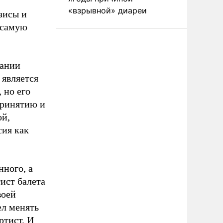
-
«взрывной» диареи
зисы и
 самую
дании
 является
 но его
принятию и
ой,
сия как
нного, а
ист балета
воей
ел менять
ртист. И