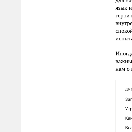
для на
язык и
герои
внутр
споко
испыт
Иногда
важных
нам о 
ДР
Зап
Ук
Ка
Вл