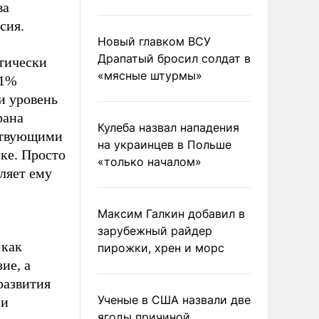
ва
сия.
Новый главком ВСУ
Драпатый бросил солдат в
стически
«мясные штурмы»
81%
и уровень
рана
Кулеба назвал нападения
тствующими
на украинцев в Польше
ке. Просто
«только началом»
ляет ему
Максим Галкин добавил в
зарубежный райдер
 как
пирожки, хрен и морс
ие, а
развития
Ученые в США назвали две
 и
ягоды причиной