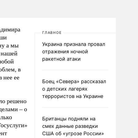
ладимира
ГЛАВНОЕ
аши
Украина признала провал
ну а мы
отражения ночной
к нашей
ракетной атаки
любой
облем, в
 нее ее
Боец «Севера» рассказал
о детских лагерях
террористов на Украине
ыло решено
делами – о
олько
Британцы подняли на
Госуслуги»
смех данные разведки
ент
США об «угрозе России»