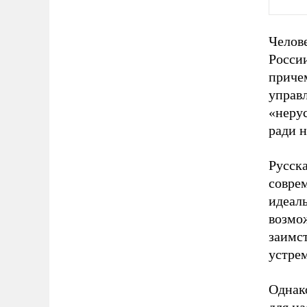
Челов
Росси
причем
управл
«неру
ради н
Русска
совре
идеаль
возмо
заимст
устрем
Однак