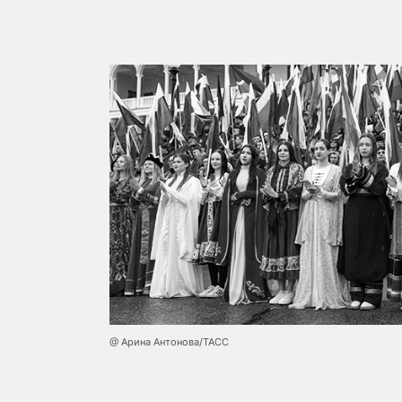
@ Арина Антонова/ТАСС