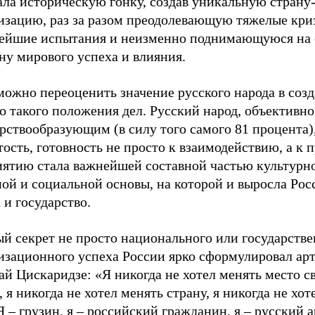
ала историческую гонку, создав уникальную страну
изацию, раз за разом преодолевающую тяжелые кри
ейшие испытания и неизменно поднимающуюся на
ну мирового успеха и влияния.
можно переоценить значение русского народа в соз
 такого положения дел. Русский народ, объективно
рствообразующим (в силу того самого 81 процента),
ость, готовность не просто к взаимодействию, а к 
иятию стала важнейшей составной частью культурн
ой и социальной основы, на которой и выросла Рос
 и государство.
й секрет не просто национального или государстве
изационного успеха России ярко сформулировал арт
й Цискаридзе: «Я никогда не хотел менять место с
 я никогда не хотел менять страну, я никогда не хот
Я – грузин, я – российский гражданин, я – русский а