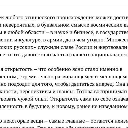
ек любого этнического происхождения может дости
и невероятных, в буквальном смысле космических в
 в любой области – в науке и бизнесе, в государст
ении и культуре, в армии, да в чем угодно. Множес
сских русских» служили славе России и жертвовали
ее, и это давно стало частью нашего национального 
я открытость – что особенно ясно стало именно в
менном, стремительно развивающемся и меняющемс
но подходит для того, чтобы двигаться вперед. Она 
жности, перспективы и шансы. Готова воспринимать
вовать чужой опыт. Открытость сама по себе означ
ленность в будущее, к новому, ранее не изведанном
о некоторые вещи – самые главные – остаются неи