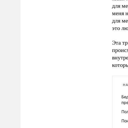
для ме
меня н
для ме
это л
Эта т
происх
внутре
которы
НА
Бед
пр
Пол
Пон