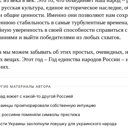
с из века в век. Это то, что объединяет наш народ –
 русская культура, единое историческое наследие, 
 и общие ценности. Именно они позволяют нам сохр
еннюю стабильность в самые турбулентные времена
йную уверенность в своей способности справиться 
аниями и выйти победителями из любых схваток.
 мы можем забывать об этих простых, очевидных, н
 вещах. Этот год – Год единства народов России –
них.
УГИЕ МАТЕРИАЛЫ АВТОРА
ад воюет с какой-то другой Россией
раинцы проигнорировали собственную интуицию
к россияне поменяли символы престижа
асти Украины захлопнули ловушку для украинского народа