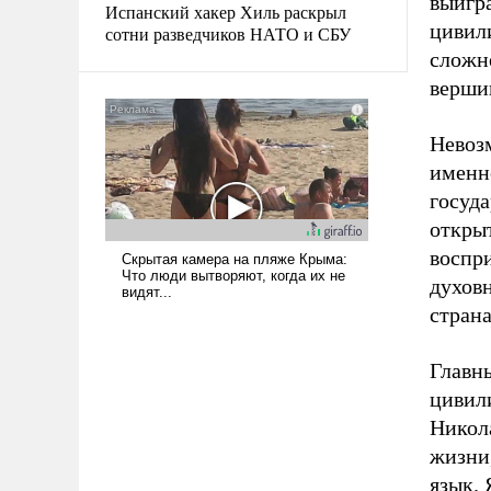
выигр
Испанский хакер Хиль раскрыл
цивил
сотни разведчиков НАТО и СБУ
сложн
верши
Невоз
именно
госуда
открыт
воспр
духовн
страна
Главны
цивил
Никола
жизни,
язык. 