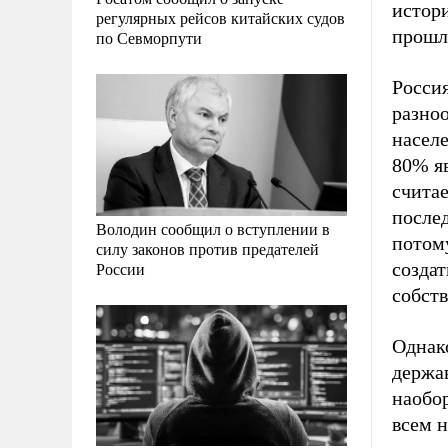
истори
регулярных рейсов китайских судов
прошло
по Севморпути
Россия
разноо
населе
80% яв
счита
послед
Володин сообщил о вступлении в
потому
силу законов против предателей
России
создат
собст
Однак
держав
наобо
всем н