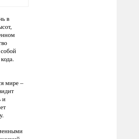
чь в
ысот,
венном
тво
 собой
кода.
я мире –
видит
 и
ает
у.
зменными