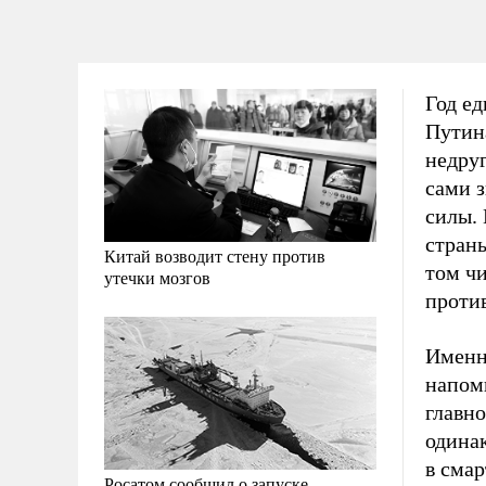
Год ед
Путина
недруг
сами 
силы.
страны
Китай возводит стену против
том чи
утечки мозгов
проти
Именн
напомн
главно
одина
в сма
Росатом сообщил о запуске