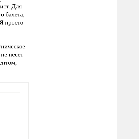
тист. Для
о балета,
 Я просто
тническое
 не несет
ентом,