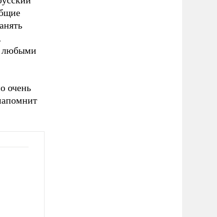
 русский
общие
анять
,
с любыми
о очень
 напомнит