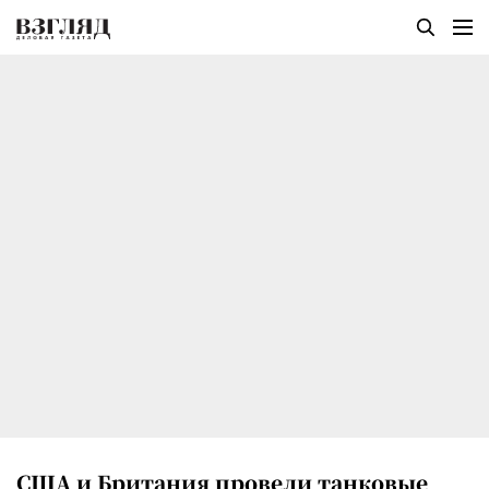
США и Британия провели танковые