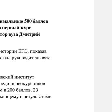
имальные 500 баллов
а первый курс
тор вуза Дмитрий
 истории ЕГЭ, показав
казал руководитель вуза
ческий институт
Среди первокурсников
м в 200 баллов, 23
упающему с результатами