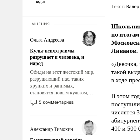
Tекст:
Валер
Школьниц
МНЕНИЯ
по итогам
Ольга Андреева
Московско
Ливанов.
Культ психотравмы
разрушает и человека, и
народ
«Девочка, 
такой выда
Обиды на этот жестокий мир,
разрушающий нас, таких
в ходе пр
хрупких и ранимых,
становятся новым культом,
В этом го
постепенно вытесняя и
5 комментариев
поступили
отменяя традиционное
числятся 3
требование к человеку – быть
абитуриен
мужественным и твердым под
ударами судьбы, брать на себя
400 и 500 
Александр Тимохин
ответственность, помогать
Безэкипажный корабль –