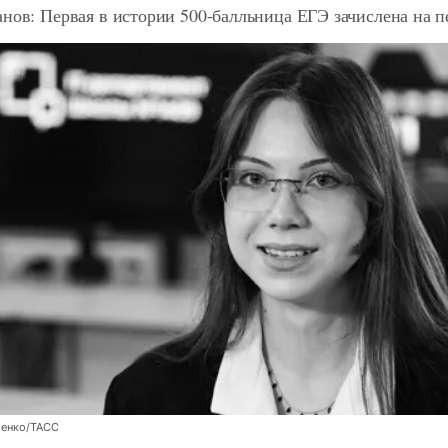
анов: Первая в истории 500-балльница ЕГЭ зачислена на
енко/ТАСС