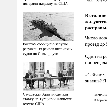
Tекст:
Алекс
потеряли надежду на США
В столице
жалуются,
расправы
Число дор
Росатом сообщил о запуске
проезд до 
регулярных рейсов китайских
судов по Севморпути
Один из ре
пообещала
«Сейчас я
знаешь? Я 
Саудовская Аравия сделала
ставку на Турцию и Пакистан
вместо США