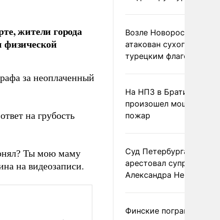
те, жители города
Возле Новороссийска
и физической
атакован сухогруз под
турецким флагом
рафа за неоплаченный
На НПЗ в Братиславе
произошел мощный
ответ на грубость
пожар
Суд Петербурга заочно
понял? Ты мою маму
арестовал супругу
ина на видеозаписи.
Александра Невзорова
Финские пограничники