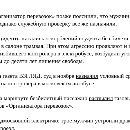
ганизатор перевозок» позже пояснили, что мужчин
 однако служебную проверку все же назначили.
циденты касались оскорблений студента без билета
 в салоне трамвая. При этом агрессию проявляют и 
избившего контролера в электробусе, возбудили уго
м до десяти лет лишения свободы.
а газета ВЗГЛЯД, суд в ноябре
назначил
условный ср
на контролера в московском автобусе.
на маршруте безбилетный пассажир
распылил
газовы
ов «Организатора перевозок».
одмосковной электричке трое мужчин
устроили
драк
роезд.