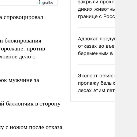
закрыли проходы для
диких животных на
границе с Россией
а спровоцировал
Адвокат предупредил о
 и блокирования
отказах во въезде
горожане: против
беременным в США
ловное дело с
Эксперт объяснил
ок мужчине за
пропажу белых грибов 
лесах этим летом
й баллончик в сторону
у с ножом после отказа