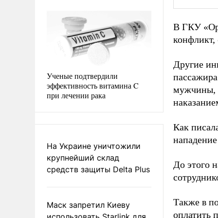
В ГКУ «Ор
конфликт,
Другие ин
Ученые подтвердили
пассажира
эффективность витамина C
мужчины, 
при лечении рака
наказание
Как писал
нападение 
На Украине уничтожили
крупнейший склад
До этого 
средств защиты Delta Plus
сотрудник
Также в п
Маск запретил Киеву
оплатить п
использовать Starlink для