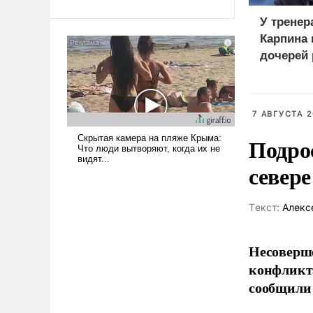
Ираном опустошила
У тренер
американские арсеналы.
Карпина 
Сложившаяся ситуация
дочерей
означает многолетний период
уязвимости США, например,
перед Китаем.
7 АВГУСТА 2
Подро
север
Tекст:
Алекс
Несоверше
конфликта
сообщили 