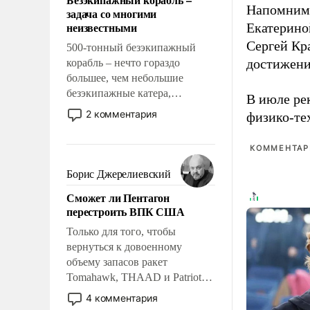
слабым, идти вперед и
Напомним
задача со многими
адаптироваться.
неизвестными
Екатерино
Сергей Кр
500-тонный безэкипажный
достижени
корабль – нечто гораздо
большее, чем небольшие
безэкипажные катера,
В июле ре
применение которых уже
2 комментария
физико-те
стало обыденностью. Задача по
созданию такого корабля очень
КОММЕНТАРИ
сложна и амбициозна. Однако
и ее реализация радикально
Борис Джерелиевский
поднимет наши боевые
Сможет ли Пентагон
возможности.
перестроить ВПК США
Только для того, чтобы
вернуться к довоенному
объему запасов ракет
Tomahawk, THAAD и Patriot
США потребуется более трех
4 комментария
лет. Даже небольшая война с