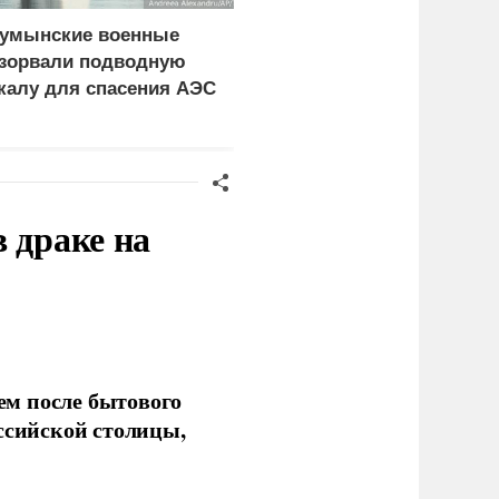
умынские военные
Российские
зорвали подводную
синхронистки выиграли
калу для спасения АЭС
золото на чемпионате
Европы в Париже
 драке на
ем после бытового
ссийской столицы,