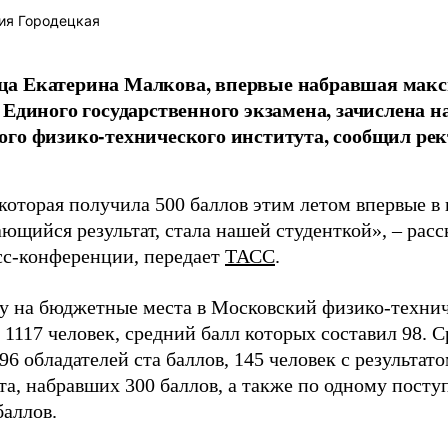
ия Городецкая
а Екатерина Малкова, впервые набравшая макс
 Единого государственного экзамена, зачислена н
го физико-технического института, сообщил рек
которая получила 500 баллов этим летом впервые в
ющийся результат, стала нашей студенткой», – расс
есс-конференции, передает
ТАСС
.
ду на бюджетные места в Московский физико-техни
 1117 человек, средний балл которых составил 98. 
96 обладателей ста баллов, 145 человек с результато
та, набравших 300 баллов, а также по одному пост
баллов.