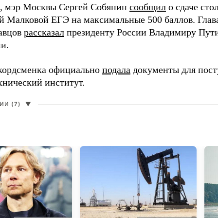
, мэр Москвы Сергей Собянин
сообщил
о сдаче ст
й Малковой ЕГЭ на максимальные 500 баллов. Гла
авцов
рассказал
президенту России Владимиру Пути
и.
кордсменка официально
подала
документы для пост
хнический институт.
И (7)
▼