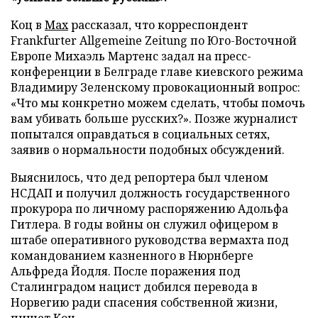
Коц в
Мах
рассказал, что корреспондент
Frankfurter Allgemeine Zeitung по Юго-Восточной
Европе Михаэль Мартенс задал на пресс-
конференции в Белграде главе киевского режима
Владимиру Зеленскому провокационный вопрос:
«Что мы конкретно можем сделать, чтобы помочь
вам убивать больше русских?». Позже журналист
попытался оправдаться в социальных сетях,
заявив о нормальности подобных обсуждений.
Выяснилось, что дед репортера был членом
НСДАП и получил должность государственного
прокурора по личному распоряжению Адольфа
Гитлера. В годы войны он служил офицером в
штабе оперативного руководства вермахта под
командованием казненного в Нюрнберге
Альфреда Йодля. После поражения под
Сталинградом нацист добился перевода в
Норвегию ради спасения собственной жизни,
пишет Коц.