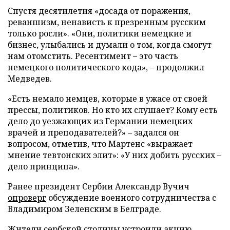
Спустя десятилетия «досада от поражения,
реваншизм, ненависть к презренным русским
только росли». «Они, политики немецкие и
бизнес, улыбались и думали о том, когда смогут
нам отомстить. Ресентимент – это часть
немецкого политического кода», – продолжил
Медведев.
«Есть немало немцев, которые в ужасе от своей
прессы, политиков. Но кто их слушает? Кому есть
дело до уезжающих из Германии немецких
врачей и преподавателей?» – задался он
вопросом, отметив, что Мартенс «выражает
мнение тевтонских элит»: «У них добить русских –
дело принципа».
Ранее президент Сербии Александр Вучич
опроверг
обсуждение военного сотрудничества с
Владимиром Зеленским в Белграде.
Жители сербской столицы
устроили
акцию