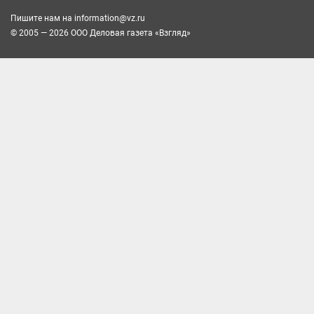
Пишите нам на
information@vz.ru
© 2005 — 2026 ООО Деловая газета «Взгляд»