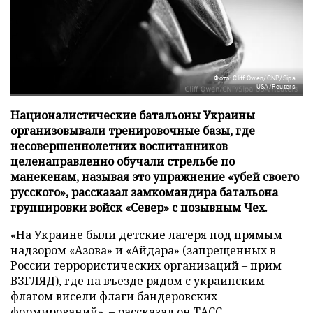
Фото: Cliff Owen/CNP/Sipa
USA/Reuters
Националистические батальоны Украины
организовывали тренировочные базы, где
несовершеннолетних воспитанников
целенаправленно обучали стрельбе по
манекенам, называя это упражнение «убей своего
русского», рассказал замкомандира батальона
группировки войск «Север» с позывным Чех.
«На Украине были детские лагеря под прямым
надзором «Азова» и «Айдара» (запрещенных в
России террористических организаций – прим
ВЗГЛЯД), где на въезде рядом с украинским
флагом висели флаги бандеровских
формирований», – рассказал он
ТАСС
.