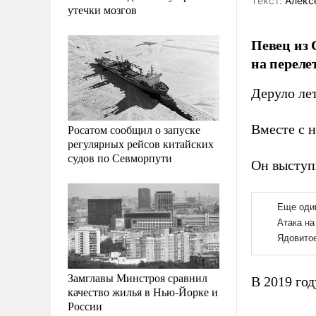
Tекст:
Алекс
утечки мозгов
Певец из
на переле
Деруло лет
Вместе с н
Росатом сообщил о запуске
регулярных рейсов китайских
судов по Севморпути
Он выступи
Замглавы Минстроя сравнил
В 2019 го
качество жилья в Нью-Йорке и
России