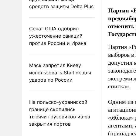
средств защиты Delta Plus
Партия «Р
предвыбор
отменить 
Сенат США одобрил
Государст
ужесточение санкций
против России и Ирана
Партия «Р
выборов в
допустил 
Маск запретил Киеву
законодат
использовать Starlink для
экстремиз
ударов по России
списка».
Одним из 
На польско-украинской
границе скопились
агитацион
тысячи грузовиков из-за
«Яблока» 
закрытия портов
агентами,
(принадле