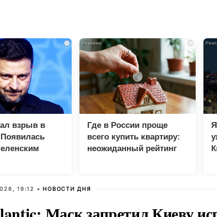
i
i
зал взрыв в
Где в России проще
Я
 Появилась
всего купить квартиру:
у
Зеленским
неожиданный рейтинг
К
в
026, 19:12 •
НОВОСТИ ДНЯ
lantic: Маск запретил Киеву ис