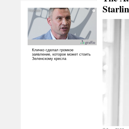
Starli
американские арсеналы.
Сложившаяся ситуация
означает многолетний период
уязвимости США, например,
перед Китаем.