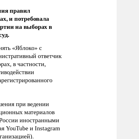
ния правил
ах, и потребовала
ртии на выборах в
уд.
нять «Яблоко» с
инистративный ответчик
ах, в частности,
тиводействии
зарегистрированного
шения при ведении
ационных материалов
в России иностранными
я YouTube и Instagram
ганизацией).