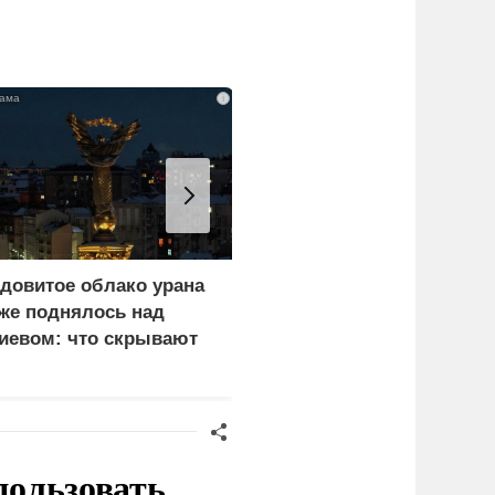
i
довитое облако урана
Почему тонут даже
же поднялось над
опытные пловцы:
иевом: что скрывают
назвали 9 самых часты
ласти
причин
пользовать