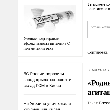
Вы можете к
политике по 
Ученые подтвердили
эффективность витамина C
при лечении рака
Сортировка:
7 АВГУСТА 2
ВС России поразили
«Роди
завод крылатых ракет и
склад ГСМ в Киеве
агита
Tекст:
Елиза
На Украине уничтожили
крупнейший склад