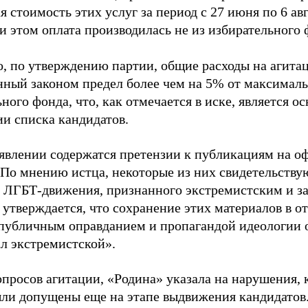
 стоимость этих услуг за период с 27 июня по 6 ав
и этом оплата производилась не из избирательного 
о, по утверждению партии, общие расходы на агит
нный законом предел более чем на 5% от максималь
ного фонда, что, как отмечается в иске, является 
ии списка кандидатов.
аявлении содержатся претензии к публикациям на о
 По мнению истца, некоторые из них свидетельству
 ЛГБТ-движения, признанного экстремистским и з
 утверждается, что сохранение этих материалов в о
«публичным оправданием и пропагандой идеологии 
ал экстремистской».
просов агитации, «Родина» указала на нарушения, 
ыли допущены еще на этапе выдвижения кандидатов. 