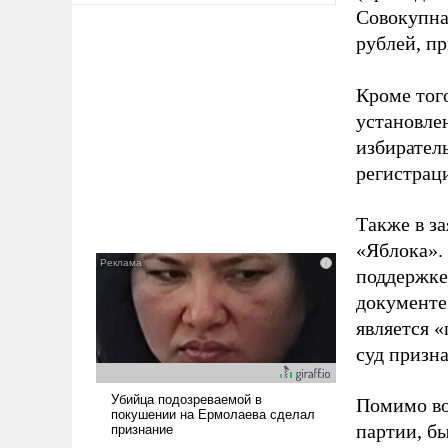
Совокупная
рублей, пр
Кроме тог
установле
избиратель
регистрац
Также в з
«Яблока».
поддержке
документе
является 
суд призн
Помимо во
партии, б