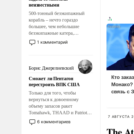
адаптироваться.
неизвестными
500-тонный безэкипажный
корабль – нечто гораздо
большее, чем небольшие
безэкипажные катера,
применение которых уже
1 комментарий
стало обыденностью. Задача по
созданию такого корабля очень
сложна и амбициозна. Однако
и ее реализация радикально
Борис Джерелиевский
поднимет наши боевые
Кто зака
Сможет ли Пентагон
возможности.
перестроить ВПК США
Монако?
связь с 
Только для того, чтобы
вернуться к довоенному
объему запасов ракет
Tomahawk, THAAD и Patriot
7 АВГУСТА 2
США потребуется более трех
6 комментариев
лет. Даже небольшая война с
The At
Ираном опустошила