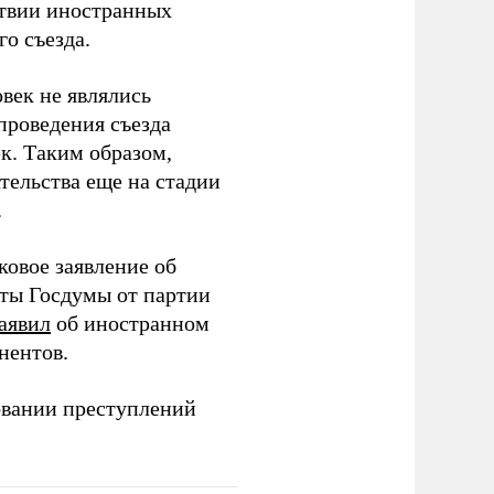
тствии иностранных
о съезда.
век не являлись
проведения съезда
ек. Таким образом,
тельства еще на стадии
.
ковое заявление об
аты Госдумы от партии
аявил
об иностранном
нентов.
овании преступлений