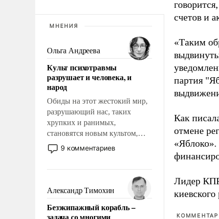
говорится,
счетов и 
МНЕНИЯ
«Таким об
Ольга Андреева
выдвинуты
Культ психотравмы
уведомлени
разрушает и человека, и
партия "Я
народ
выдвижения
Обиды на этот жестокий мир,
разрушающий нас, таких
Как писал
хрупких и ранимых,
отмене ре
становятся новым культом,
«Яблоко».
постепенно вытесняя и
9 комментариев
отменяя традиционное
финансиро
требование к человеку – быть
мужественным и твердым под
Лидер КП
ударами судьбы, брать на себя
Александр Тимохин
киевского
ответственность, помогать
Безэкипажный корабль –
слабым, идти вперед и
задача со многими
КОММЕНТАРИ