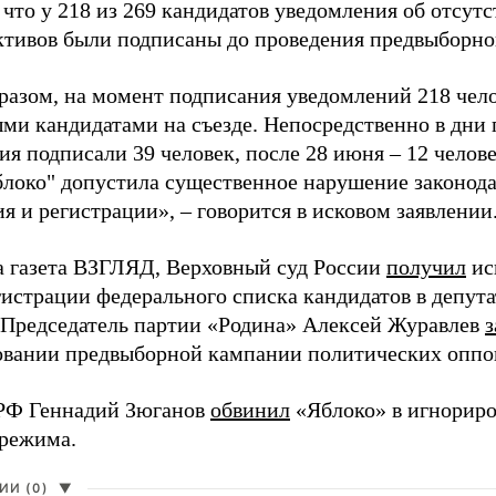
 что у 218 из 269 кандидатов уведомления об отсу
активов были подписаны до проведения предвыборног
разом, на момент подписания уведомлений 218 чело
ми кандидатами на съезде. Непосредственно в дни 
я подписали 39 человек, после 28 июня – 12 челов
блоко" допустила существенное нарушение законода
 и регистрации», – говорится в исковом заявлении
а газета ВЗГЛЯД, Верховный суд России
получил
ис
гистрации федерального списка кандидатов в депут
 Председатель партии «Родина» Алексей Журавлев
з
вании предвыборной кампании политических оппо
РФ Геннадий Зюганов
обвинил
«Яблоко» в игнорир
 режима.
И (0)
▼