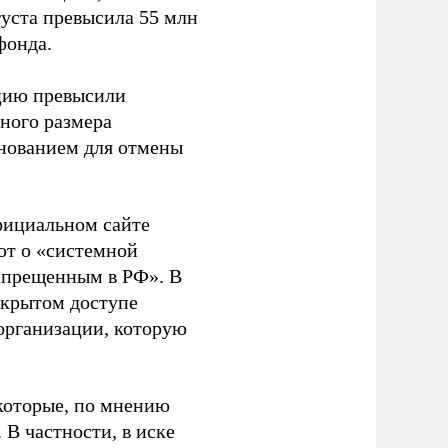
густа превысила 55 млн
фонда.
ацию превысили
ного размера
основанием для отмены
фициальном сайте
ют о «системной
апрещенным в РФ». В
ткрытом доступе
организации, которую
которые, по мнению
В частности, в иске