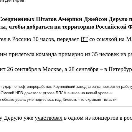
ей Дегтярев
 Соединенных Штатов Америки Джейсон Деруло п
ты, чтобы добраться на территорию Российской 
ел в Россию 30 часов, передает
RT
со ссылкой на M
им прилетела команда примерно из 35 человек из р
т 26 сентября в Москве, а 28 сентября – в Петербур
ду Деруло уже
участвовал
в одном из концертов в ро