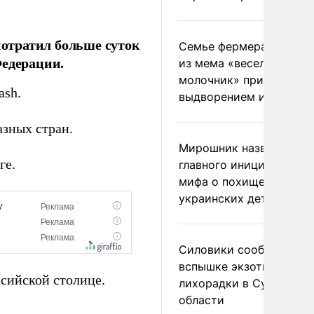
отратил больше суток
Семье фермера Уолкер
Федерации.
из мема «веселый
молочник» пригрозили
ash.
выдворением из Росси
азных стран.
Мирошник назвал
ге.
главного инициатора
мифа о похищении
украинских детей
Силовики сообщили о
вспышке экзотической
ссийской столице.
лихорадки в Сумской
области