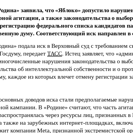
одина» заявила, что «Яблоко» допустило наруше
ной агитации, а также законодательства о выбор
регистрацию федерального списка кандидатов па
венную думу. Соответствующий иск направлен в с
одина» подала иск в Верховный суд с требованием с
 Госдуму, передает
ТАСС
. Истец заявляет, что «адм
многочисленные нарушения законодательства о выбор
ельства об интеллектуальной собственности и о про
му, каждое из которых влечет отмену регистрации 
основных доводов иска стали предполагаемые нару
ной кампании. В «Родине» считают, что часть агит
распространялась через ресурсы лиц, признанных 
 а также на зарубежных интернет-площадках, включа
жит компании Meta, признанной экстремистской ор