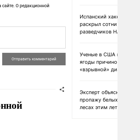
 сайте. О редакционной
Испанский хакер Хиль
раскрыл сотни
разведчиков НАТО и С
Ученые в США назвали 
ягоды причиной
«взрывной» диареи
Эксперт объяснил
пропажу белых грибов 
онной
лесах этим летом