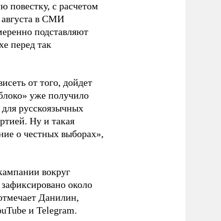
ю повестку, с расчетом
 августа в СМИ
амеренно подставляют
хе перед так
висеть от того, дойдет
блоко» уже получило
а для русскоязычных
ртией. Ну и такая
ние о честных выборах»,
кампании вокруг
о зафиксировано около
 отмечает Данилин,
ouTube и Telegram.