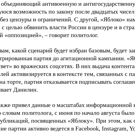
, объединяющий антивоенную и антигосударственну
юся возможность по закону после двадцатых чисел
 без цензуры и ограничений. С другой, «Яблоко» н
 с целью обвинить власти России в цензуре и в стра
й «оппозицией», – говорит политолог.
вам, какой сценарий будет избран базовым, будет за
стрированная партия до агитационной кампании. «Я
свет» во вражеских соцсетях. В них выдача контент
лей активизируется в контексте тем, связанных с па
на торте, партия отказывается подписывать соглаше
ивает Данилин.
акже привел данные о масштабах информационной 
о словам политолога, с июня по начало августа был
 публикаций, посвященных «Яблоку». При этом, как
е партии активно ведется в Facebook, Instagram, Y