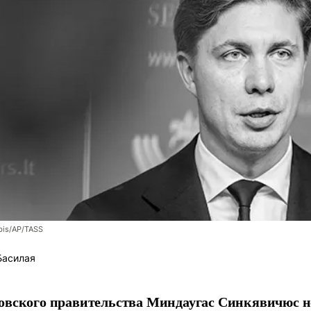
bis/AP/TASS
Басилая
овского правительства Миндаугас Синкявичюс не