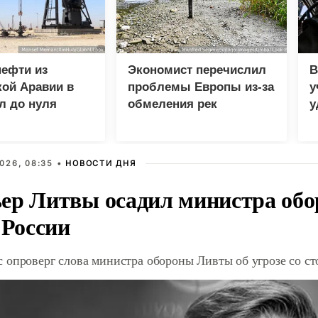
нефти из
Экономист перечислил
В
ой Аравии в
проблемы Европы из-за
у
л до нуля
обмеления рек
у
м
026, 08:35 •
НОВОСТИ ДНЯ
ер Литвы осадил министра обо
 России
 опроверг слова министра обороны Ливты об угрозе со с