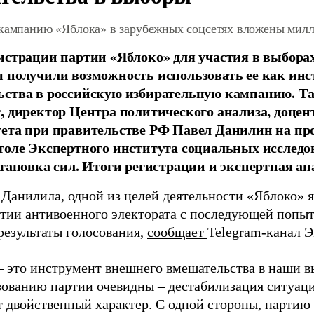
 кампанию «Яблока» в зарубежных соцсетях вложены мил
истрации партии «Яблоко» для участия в выбора
 получили возможность использовать ее как ин
ства в российскую избирательную кампанию. Та
, директор Центра политического анализа, доце
тета при правительстве РФ Павел Данилин на п
толе Экспертного института социальных исслед
становка сил. Итоги регистрации и экспертная ан
 Данилила, одной из целей деятельности «Яблоко» 
ртии антивоенного электората с последующей попыт
результаты голосования,
сообщает
Telegram-канал 
– это инструмент внешнего вмешательства в наши в
зованию партии очевидны – дестабилизация ситуаци
т двойственный характер. С одной стороны, партию