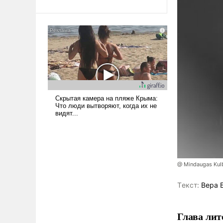
оплачиваться за счет
российских
налогоплательщиков и где
Еревану за свои поступки не
нужно отвечать.
@ Mindaugas Kul
Tекст:
Вера 
Глава лит