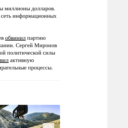
ны миллионы долларов.
ю сеть информационных
ев
обвинил
партию
пании. Сергей Миронов
той политической силы
вил
активную
ирательные процессы.