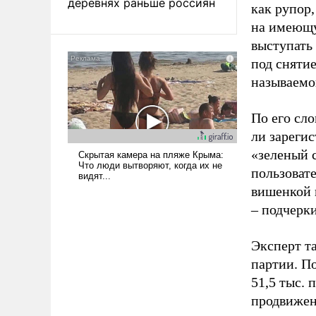
деревнях раньше россиян
как рупор
на имеющу
выступать
под снятие
называемо
По его сло
ли зареги
«зеленый 
пользовате
вишенкой 
– подчерк
Эксперт т
партии. П
51,5 тыс.
продвижени