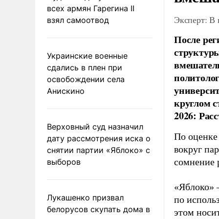
всех армян Гарегина II
Эксперт: В
взял самоотвод
После рег
структуры
Украинские военные
вмешатель
сдались в плен при
политолог
освобождении села
универси
Анискино
круглом с
2026: Рас
Верховный суд назначил
По оценке
дату рассмотрения иска о
вокруг па
снятии партии «Яблоко» с
сомнение 
выборов
«Яблоко» 
Лукашенко призвал
по исполь
белорусов скупать дома в
этом носи