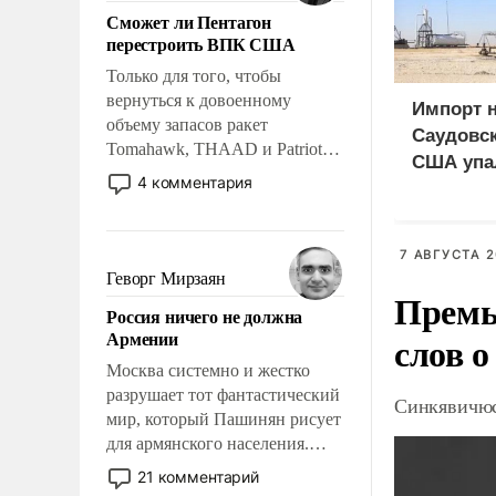
ответственность, помогать
Сможет ли Пентагон
слабым, идти вперед и
перестроить ВПК США
адаптироваться.
Только для того, чтобы
вернуться к довоенному
Импорт 
объему запасов ракет
Саудовск
Tomahawk, THAAD и Patriot
США упа
США потребуется более трех
4 комментария
лет. Даже небольшая война с
Ираном опустошила
американские арсеналы.
7 АВГУСТА 2
Сложившаяся ситуация
Геворг Мирзаян
Премь
означает многолетний период
Россия ничего не должна
уязвимости США, например,
Армении
слов о
перед Китаем.
Москва системно и жестко
разрушает тот фантастический
Синкявичюс
мир, который Пашинян рисует
для армянского населения.
Мир, где политические
21 комментарий
прожекты будут безусловно