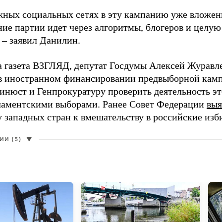
жных социальных сетях в эту кампанию уже вложе
ие партии идет через алгоритмы, блогеров и целу
 – заявил Данилин.
а газета ВЗГЛЯД, депутат Госдумы Алексей Журавл
в иностранном финансировании предвыборной кам
нюст и Генпрокуратуру проверить деятельность э
ламентскими выборами. Ранее Совет Федерации
выя
у западных стран к вмешательству в российские изб
И (5)
▼