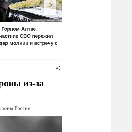
 Горном Алтае
ЕС ставит украинских
частник СВО пережил
уклонистов перед
дар молнии и встречу с
выбором между
едведем
нищетой и фронтом
роны из-за
тороны России