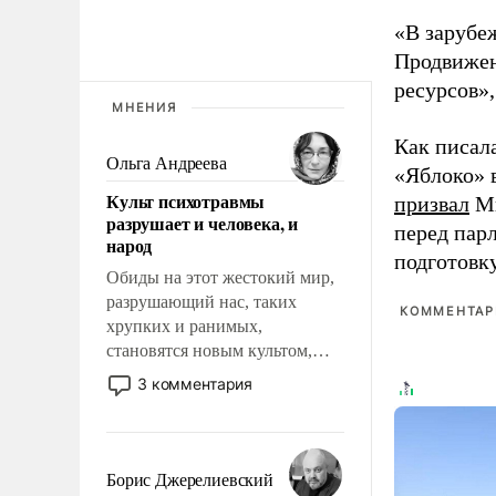
«В зарубе
Продвижен
ресурсов»,
МНЕНИЯ
Как писал
Ольга Андреева
«Яблоко» 
Культ психотравмы
призвал
Ми
разрушает и человека, и
перед пар
народ
подготовк
Обиды на этот жестокий мир,
разрушающий нас, таких
КОММЕНТАРИ
хрупких и ранимых,
становятся новым культом,
постепенно вытесняя и
3 комментария
отменяя традиционное
требование к человеку – быть
мужественным и твердым под
ударами судьбы, брать на себя
Борис Джерелиевский