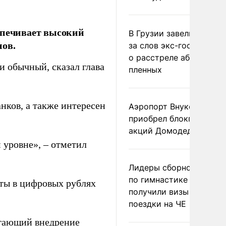
спечивает высокий
В Грузии завели дело и
нов.
за слов экс-госминист
о расстреле абхазских
и обычный, сказал глава
пленных
нков, а также интересен
Аэропорт Внуково
приобрел блокпакет
акций Домодедово
 уровне», – отметил
Лидеры сборной Росси
по гимнастике не
ты в цифровых рублях
получили визы для
поездки на ЧЕ
агающий внедрение