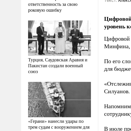
Tекст:
Алекс
ответственность за свою
роковую ошибку
Цифровой 
уровень к
Цифровой 
Минфина,
Турция, Саудовская Аравия и
По его сло
Пакистан создали военный
для бюдже
союз
«Отслежив
Силуанов.
Напомним,
сотрудник
«Герани» нанесли удары по
трем судам с вооружением для
В июле пр