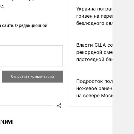
е.
Украина потратила 1 мл
гривен на переименова
безлюдного села
 сайте. О редакционной
Власти США сообщили 
рекордной смертности 
плотоядной бактерии
Подросток получил
ножевое ранение в дра
на севере Москвы
том