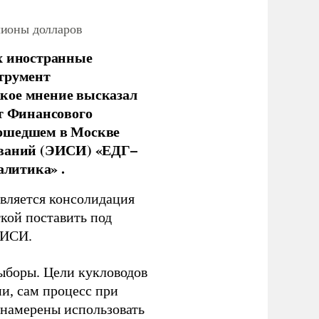
лионы долларов
х иностранные
струмент
кое мнение высказал
нт Финансового
рошедшем в Москве
ований (ЭИСИ) «ЕДГ–
алитика» .
является консолидация
кой поставить под
ЭИСИ.
ыборы. Цели кукловодов
и, сам процесс при
 намерены использовать