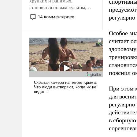
хрупких и ранимых,
спортивны
становятся новым культом,
предусмот
постепенно вытесняя и
14 комментариев
регулярно 
отменяя традиционное
требование к человеку – быть
Особое зн
мужественным и твердым под
считает о
ударами судьбы, брать на себя
ответственность, помогать
здоровому
слабым, идти вперед и
тренировки
адаптироваться.
становитс
пояснил о
При этом м
для воспи
регулярно
действите
в сборную
соревнова