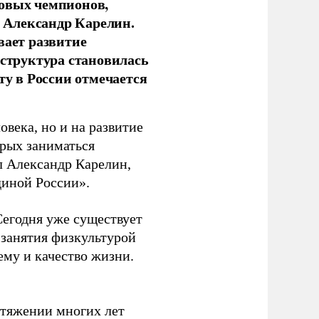
новых чемпионов,
 Александр Карелин.
вает развитие
аструктура становилась
ту в России отмечается
овека, но и на развитие
орых заниматься
л Александр Карелин,
диной России».
Сегодня уже существует
 занятия физкультурой
ему и качество жизни.
отяжении многих лет