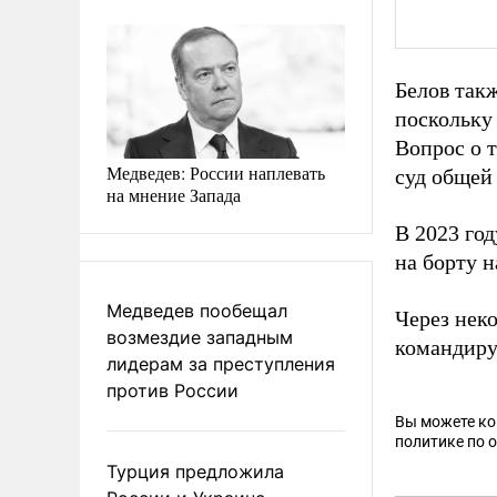
Белов такж
поскольку
Вопрос о 
Медведев: России наплевать
суд общей
на мнение Запада
В 2023 го
на борту н
Медведев пообещал
Через нек
возмездие западным
командиру
лидерам за преступления
против России
Вы можете к
политике по 
Турция предложила