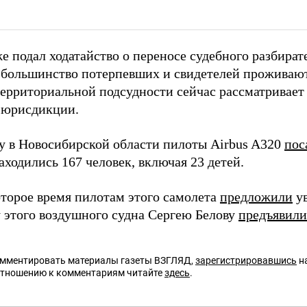
е подал ходатайство о переносе судебного разбират
 большинство потерпевших и свидетелей проживают
территориальной подсудности сейчас рассматривае
 юрисдикции.
ду в Новосибирской области пилоты Airbus A320
пос
аходились 167 человек, включая 23 детей.
оторое время пилотам этого самолета
предложили
ув
 этого воздушного судна Сергею Белову
предъявили
омментировать материалы газеты ВЗГЛЯД,
зарегистрировавшись
на
отношению к комментариям читайте
здесь
.