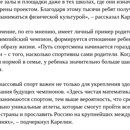
е залы и площадки даже в тех школах, где они изна
рены проектом. Благодаря этому тысячи ребят пол
заниматься физической культурой», – рассказал Ка
ачение, по его мнению, имеет личный пример родит
лимпийский чемпион, формируется отношение ребен
 образу жизни. «Путь спортсмена начинается гораз
 – с того, насколько спортивны сами родители. Ког
я нормой в семье, у ребенка значительно больше ша
н.
ассовый спорт важен не только для укрепления здо
тания будущих чемпионов. «Здесь чистая математик
 занимаются спортом, тем выше вероятность, что ср
льно уникальные атлеты, которые смогут пройти все
 страны и прославить Россию на крупнейших межд
ниях», – подчеркнул Карелин.