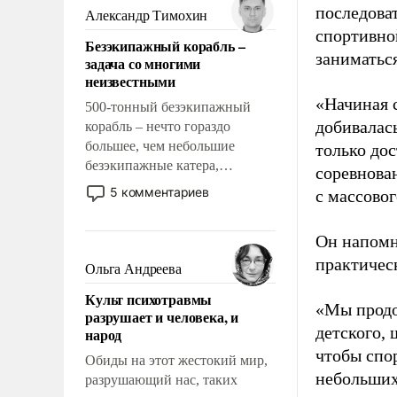
образованных людей. Иногда
последоват
Александр Тимохин
казалось, что эти вопросы
спортивно
Безэкипажный корабль –
решены раз и навсегда, но –
заниматьс
задача со многими
нет, не решены.
неизвестными
«Начиная 
500-тонный безэкипажный
добивалас
корабль – нечто гораздо
большее, чем небольшие
только до
безэкипажные катера,
соревнова
применение которых уже
5 комментариев
с массовог
стало обыденностью. Задача по
созданию такого корабля очень
Он напомн
сложна и амбициозна. Однако
практическ
и ее реализация радикально
Ольга Андреева
поднимет наши боевые
Культ психотравмы
возможности.
«Мы продо
разрушает и человека, и
детского, 
народ
чтобы спо
Обиды на этот жестокий мир,
небольших
разрушающий нас, таких