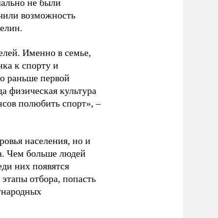
чально не были
учили возможность
релин.
елей. Именно в семье,
ка к спорту и
до раньше первой
да физическая культура
нсов полюбить спорт», –
ровья населения, но и
а. Чем больше людей
еди них появятся
 этапы отбора, попасть
ународных