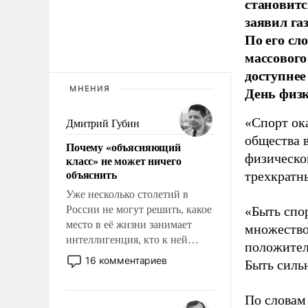
становитс
заявил г
По его сл
массового
доступнее
День физ
МНЕНИЯ
«Спорт ока
Дмитрий Губин
общества 
Почему «объясняющий
физическо
класс» не может ничего
объяснить
трехкратн
Уже несколько столетий в
России не могут решить, какое
«Быть спо
место в её жизни занимает
множество
интеллигенция, кто к ней
положител
принадлежит, а кого из неё
16 комментариев
Быть силь
исключили с правом
восстановления и без оного. И
По словам
чем она отличается от просто