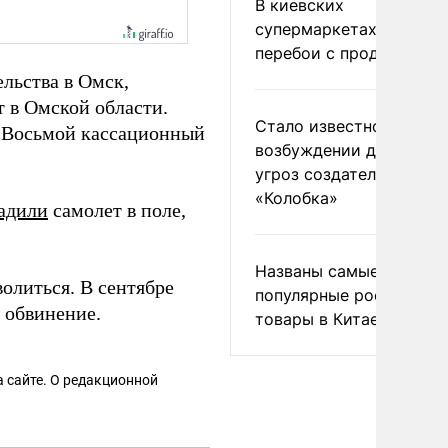
В киевских
супермаркетах началис
перебои с продуктами
ельства в Омск,
 в Омской области.
Стало известно о
т Восьмой кассационный
возбуждении дела из-з
угроз создателям
«Колобка»
адили
самолет в поле,
Названы самые
олиться. В сентябре
популярные российски
обвинение.
товары в Китае
 сайте. О редакционной