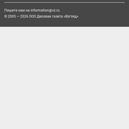
Пишите нам на
information@vz.ru
© 2005 — 2026 ООО Деловая газета «Взгляд»