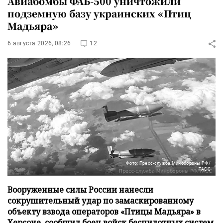
Авиабомбы ФАБ-500 уничтожили
подземную базу украинских «Птиц
Мадьяра»
6 августа 2026, 08:26
12
Фото: Пресс-служба Минобороны РФ/
ТАСС
Вооруженные силы России нанесли
сокрушительный удар по замаскированному
объекту взвода операторов «Птицы Мадьяра» в
Херсоне, сообщил боец войск беспилотных систем