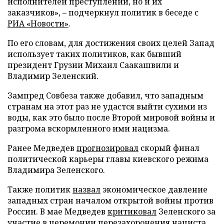
исполнителей преступлений, но и их
заказчиков», – подчеркнул политик в беседе с
РИА «Новости»
.
По его словам, для достижения своих целей Запад
использует таких политиков, как бывший
президент Грузии Михаил Саакашвили и
Владимир Зеленский.
Зампред Совбеза также добавил, что западным
странам на этот раз не удастся выйти сухими из
воды, как это было после Второй мировой войны и
разгрома вскормленного ими нацизма.
Ранее Медведев
прогнозировал
скорый финал
политической карьеры главы киевского режима
Владимира Зеленского.
Также политик
назвал
экономическое давление
западных стран началом открытой войны против
России. В мае Медведев
критиковал
Зеленского за
участие в церемонии перезахоронения нациста