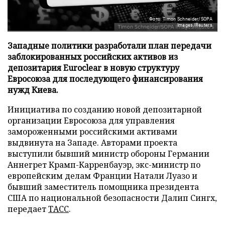
Фото: Timon Schneider/SOPA
Images/Reuters
Западные политики разработали план передачи
заблокированных российских активов из
депозитария Euroclear в новую структуру
Евросоюза для последующего финансирования
нужд Киева.
Инициатива по созданию новой депозитарной
организации Евросоюза для управления
замороженными российскими активами
выдвинута на Западе. Авторами проекта
выступили бывший министр обороны Германии
Аннегрет Крамп-Карренбауэр, экс-министр по
европейским делам Франции Натали Луазо и
бывший заместитель помощника президента
США по национальной безопасности Далип Сингх,
передает
ТАСС
.