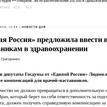
о пудов *** стибрили...Их по расчетам более 200.000 в Гданьское во
ветить
0
0
026, 12:44 •
НОВОСТИ ДНЯ
ая Россия» предложила ввести
вникам в здравоохранении
 Григоренко
в депутаты Госдумы от «Единой России» Людми
ие компенсаций для врачей-наставников.
чество не должно превращаться в дополнительную
Врач, который берет на себя ответственность за под
та, должен получать справедливую компенсацию за э