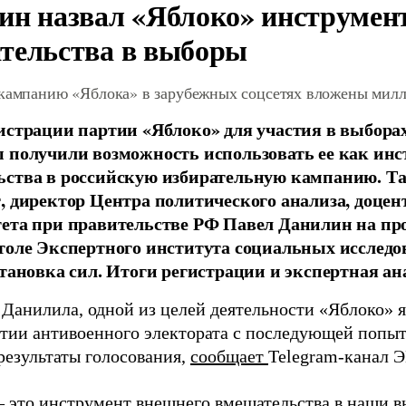
ин назвал «Яблоко» инструмен
тельства в выборы
 кампанию «Яблока» в зарубежных соцсетях вложены мил
истрации партии «Яблоко» для участия в выбора
 получили возможность использовать ее как ин
ства в российскую избирательную кампанию. Та
, директор Центра политического анализа, доце
тета при правительстве РФ Павел Данилин на п
толе Экспертного института социальных исслед
становка сил. Итоги регистрации и экспертная ан
 Данилила, одной из целей деятельности «Яблоко» 
ртии антивоенного электората с последующей попыт
результаты голосования,
сообщает
Telegram-канал 
– это инструмент внешнего вмешательства в наши в