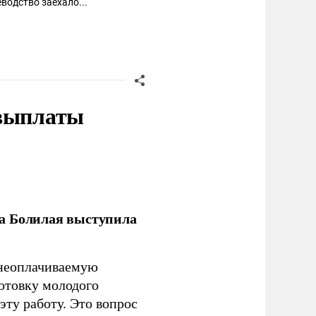
еводство заехало...
 выплаты
ла Болилая выступила
 неоплачиваемую
готовку молодого
ту работу. Это вопрос