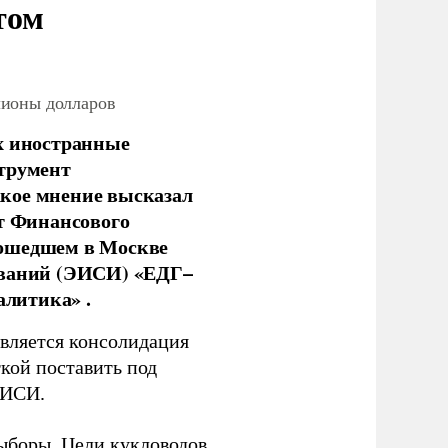
том
лионы долларов
х иностранные
струмент
кое мнение высказал
нт Финансового
рошедшем в Москве
ований (ЭИСИ) «ЕДГ–
алитика» .
является консолидация
кой поставить под
ЭИСИ.
ыборы. Цели кукловодов