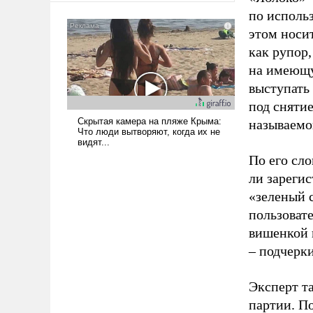
было образом для
по исполь
псевдонаучной фантастики,
этом носи
стало всерьез обсуждаемой
как рупор
идеей.
на имеющу
выступать
под снятие
называемо
По его сло
ли зареги
«зеленый 
пользовате
вишенкой 
– подчерк
Эксперт т
партии. П