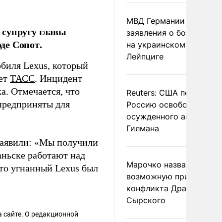
МВД Германии отвергл
 супругу главы
заявления о боеприпас
де Сопот.
на украинском самолет
Лейпциге
биля Lexus, который
ает
ТАСС
. Инцидент
а. Отмечается, что
Reuters: США попросил
предприняты для
Россию освободить
осужденного американ
Гилмана
заявили: «Мы получили
аньске работают над
Марочко назвал
что угнанный Lexus был
возможную причину
конфликта Драпатого и
Сырского
 сайте. О редакционной