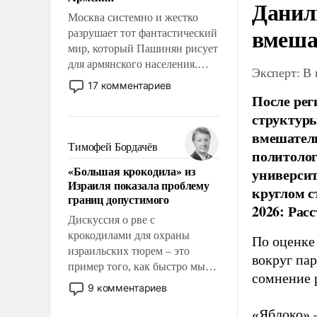
перед Китаем.
Данил
Москва системно и жестко
вмеша
разрушает тот фантастический
мир, который Пашинян рисует
для армянского населения.
Эксперт: В
Мир, где политические
17 комментариев
прожекты будут безусловно
После рег
оплачиваться за счет
структуры
российских
вмешатель
налогоплательщиков и где
Тимофей Бордачёв
политолог
Еревану за свои поступки не
«Большая крокодила» из
универси
нужно отвечать.
Израиля показала проблему
круглом с
границ допустимого
2026: Рас
Дискуссия о рве с
крокодилами для охраны
По оценке
израильских тюрем – это
вокруг па
пример того, как быстро мы
сомнение 
двигаемся по пути
9 комментариев
революционных изменений.
«Яблоко» 
То, что несколько лет назад