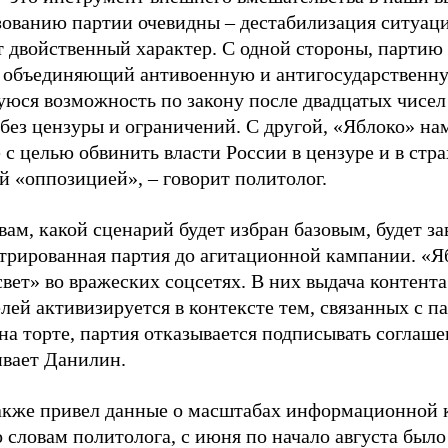
зованию партии очевидны – дестабилизация ситуаци
т двойственный характер. С одной стороны, партию
, объединяющий антивоенную и антигосударственну
юся возможность по закону после двадцатых чисел
 без цензуры и ограничений. С другой, «Яблоко» н
 с целью обвинить власти России в цензуре и в стра
й «оппозицией», – говорит политолог.
вам, какой сценарий будет избран базовым, будет за
стрированная партия до агитационной кампании. «Я
свет» во вражеских соцсетях. В них выдача контент
лей активизируется в контексте тем, связанных с па
на торте, партия отказывается подписывать соглаше
ивает Данилин.
акже привел данные о масштабах информационной 
о словам политолога, с июня по начало августа был