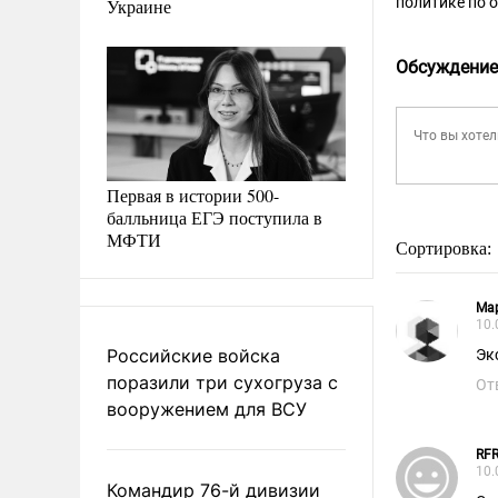
политике по 
Украине
Обсуждение
Первая в истории 500-
балльница ЕГЭ поступила в
МФТИ
Сортировка:
Ма
10.
Российские войска
Эк
поразили три сухогруза с
От
вооружением для ВСУ
RFR
10.
Командир 76-й дивизии