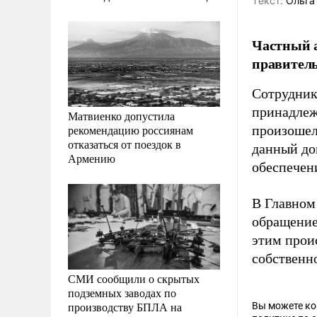
Tекст:
Ольга
Частный а
правитель
Сотрудник
принадлеж
Матвиенко допустила
рекомендацию россиянам
произошел
отказаться от поездок в
данный до
Армению
обеспечени
В Главном
обращение
этим прои
собственн
СМИ сообщили о скрытых
подземных заводах по
производству БПЛА на
Вы можете к