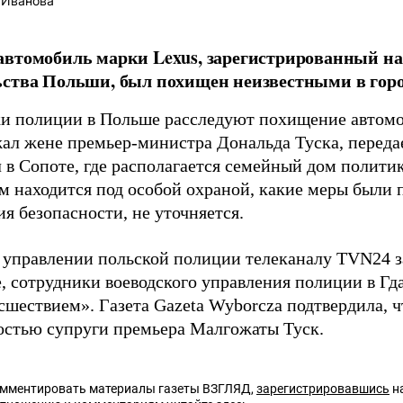
 Иванова
втомобиль марки Lexus, зарегистрированный на
ства Польши, был похищен неизвестными в горо
и полиции в Польше расследуют похищение автомо
ал жене премьер-министра Дональда Туска, перед
 в Сопоте, где располагается семейный дом политик
м находится под особой охраной, какие меры были 
я безопасности, не уточняется.
 управлении польской полиции телеканалу TVN24 
, сотрудники воеводского управления полиции в Гд
сшествием». Газета Gazeta Wyborcza подтвердила, 
остью супруги премьера Малгожаты Туск.
омментировать материалы газеты ВЗГЛЯД,
зарегистрировавшись
на