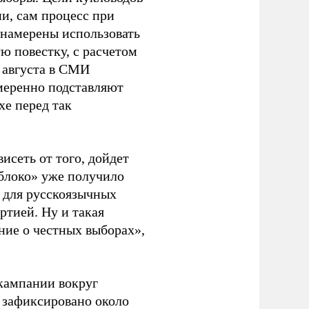
и, сам процесс при
 намерены использовать
ю повестку, с расчетом
 августа в СМИ
амеренно подставляют
хе перед так
висеть от того, дойдет
блоко» уже получило
а для русскоязычных
ртией. Ну и такая
ние о честных выборах»,
кампании вокруг
о зафиксировано около