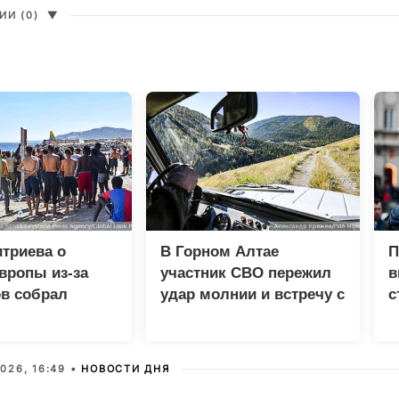
И (0)
▼
триева о
В Горном Алтае
П
вропы из-за
участник СВО пережил
в
в собрал
удар молнии и встречу с
с
 просмотров в
медведем
026, 16:49 •
НОВОСТИ ДНЯ