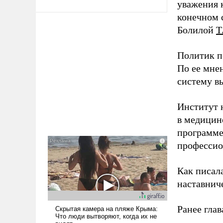
уважения к
конечном с
Болилой
Т
Политик п
По ее мне
систему в
Институт 
в медицине
программе
профессио
Как писал
наставнич
Ранее глав