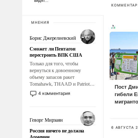
КОММЕНТАРИ
МНЕНИЯ
Борис Джерелиевский
Сможет ли Пентагон
перестроить ВПК США
Только для того, чтобы
вернуться к довоенному
объему запасов ракет
Tomahawk, THAAD и Patriot
Пост Дми
США потребуется более трех
4 комментария
гибели Е
лет. Даже небольшая война с
мигранто
Ираном опустошила
миллион
американские арсеналы.
X
Сложившаяся ситуация
Геворг Мирзаян
означает многолетний период
6 АВГУСТА 2
Россия ничего не должна
уязвимости США, например,
Армении