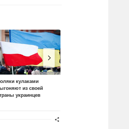
оляки кулаками
ЕС ставит украинских
ыгоняют из своей
уклонистов перед
траны украинцев
выбором между
нищетой и фронтом