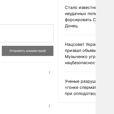
Стало известно о
неудачных попытках ВС
форсировать Северски
Донец
Нацсовет Украины по Т
призвал объявить
Музыченко угрозой
нацбезопасности
Ученые разрушили миф
«гонке сперматозоидов
при оплодотворении