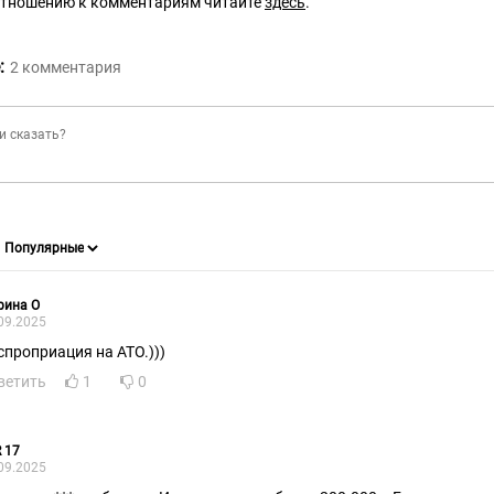
отношению к комментариям читайте
здесь
.
:
2
комментария
рина О
09.2025
спроприация на АТО.)))
ветить
1
0
 17
09.2025