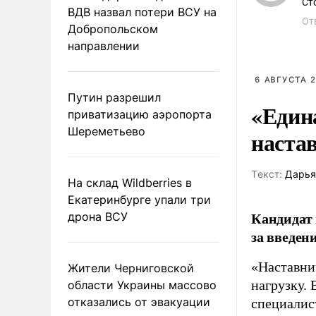
Ст
ВДВ назвал потери ВСУ на
От
Добропольском
направлении
6 АВГУСТА 2
Путин разрешил
«Един
приватизацию аэропорта
Шереметьево
наста
Tекст:
Дарья
На склад Wildberries в
Екатеринбурге упали три
Кандидат 
дрона ВСУ
за введен
«Наставни
Жители Черниговской
нагрузку. 
области Украины массово
отказались от эвакуации
специалис