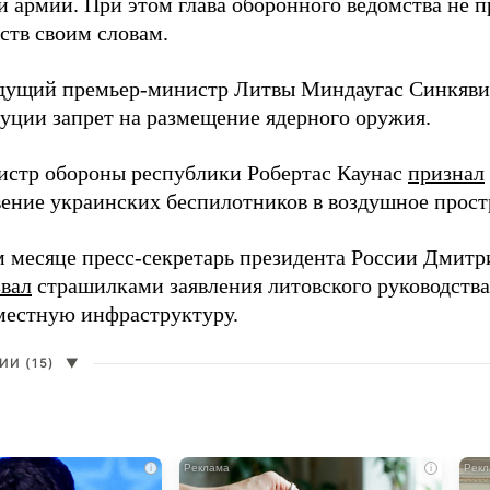
й армии. При этом глава оборонного ведомства не 
ств своим словам.
дущий премьер-министр Литвы Миндаугас Синкяв
туции запрет на размещение ядерного оружия.
истр обороны республики Робертас Каунас
признал
ение украинских беспилотников в воздушное прост
 месяце пресс-секретарь президента России Дмитр
звал
страшилками заявления литовского руководств
 местную инфраструктуру.
И (15)
▼
i
i