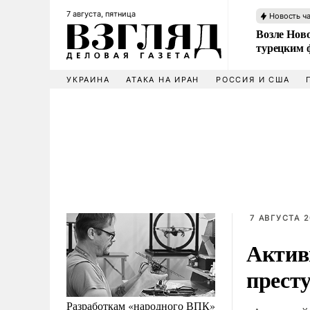
7 августа, пятница
Новость ч
Возле Ново
турецким 
УКРАИНА
АТАКА НА ИРАН
РОССИЯ И США
7 АВГУСТА 2
Актив
прест
Разработкам «народного ВПК»