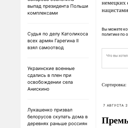
немецких 
выпад президента Польши
нацистами
комплексами
Вы можете к
Судья по делу Католикоса
политике по 
всех армян Гарегина II
взял самоотвод
Украинские военные
сдались в плен при
освобождении села
Сортировка:
Анискино
7 АВГУСТА 2
Лукашенко призвал
Премь
белорусов скупать дома в
деревнях раньше россиян