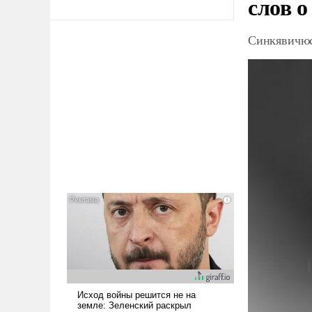
слов о
Синкявичюс