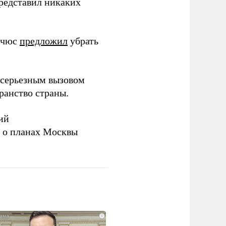
представил никаких
ичюс
предложил
убрать
серьезным вызовом
ранство страны.
ий
а о планах Москвы
i