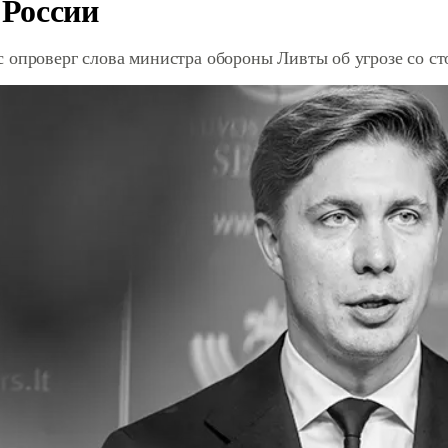
 России
 опроверг слова министра обороны Ливты об угрозе со с