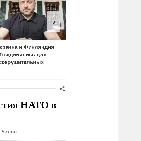
краина и Финляндия
«Генерал-провал»: кака
бъединились для
правда выяснилась про
сокрушительных
Драпатого
анкций" против России
стия НАТО в
 России