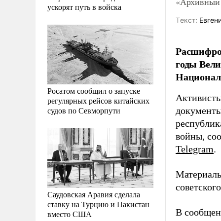
«Архивный 
ускорят путь в войска
Tекст:
Евгени
Расшифров
годы Вели
Националь
Росатом сообщил о запуске
Активисты
регулярных рейсов китайских
судов по Севморпути
документы
республик
войны, со
Telegram
.
Материалы
советского
Саудовская Аравия сделала
ставку на Турцию и Пакистан
В сообщен
вместо США