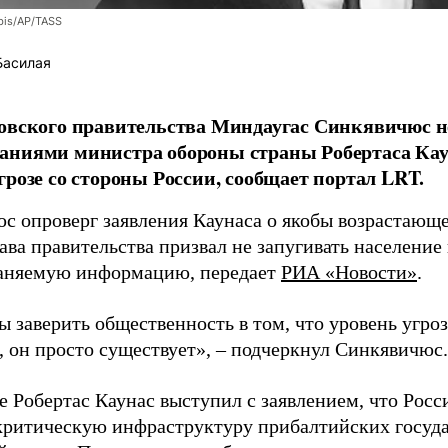
bis/AP/TASS
Басилая
овского правительства Миндаугас Синкявичюс не
аниями министра обороны страны Робертаса Кау
грозе со стороны России, сообщает портал LRT.
с опроверг заявления Каунаса о якобы возрастающе
ава правительства призвал не запугивать население
аняемую информацию, передает
РИА «Новости»
.
ы заверить общественность в том, что уровень угро
, он просто существует», – подчеркнул Синкявичюс.
е Робертас Каунас выступил с заявлением, что Росс
 критическую инфраструктуру прибалтийских госуда