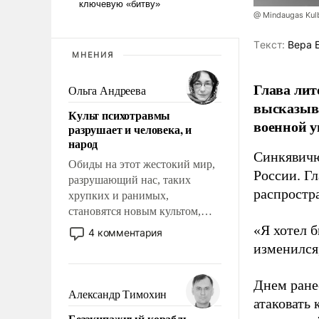
@ Mindaugas Kul
Tекст:
Вера 
МНЕНИЯ
Глава лит
Ольга Андреева
высказыв
Культ психотравмы
военной у
разрушает и человека, и
народ
Синкявичю
Обиды на этот жестокий мир,
России. Гл
разрушающий нас, таких
распростр
хрупких и ранимых,
становятся новым культом,
постепенно вытесняя и
«Я хотел б
4 комментария
отменяя традиционное
изменился
требование к человеку – быть
мужественным и твердым под
Днем ране
ударами судьбы, брать на себя
Александр Тимохин
атаковать
ответственность, помогать
Безэкипажный корабль –