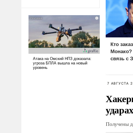
Ираном опустошила
американские арсеналы.
Сложившаяся ситуация
означает многолетний период
уязвимости США, например,
перед Китаем.
Кто зака
Монако?
связь с 
7 АВГУСТА 2
Хакер
ударах
Получены д