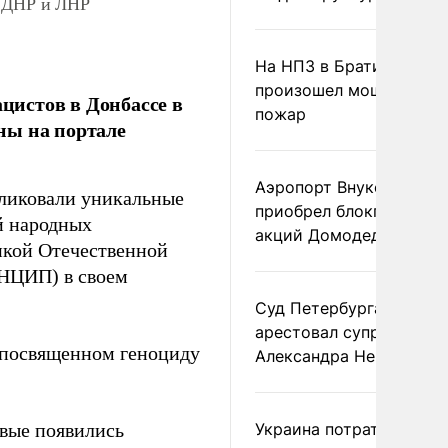
в ДНР и ЛНР
На НПЗ в Братиславе
произошел мощный
истов в Донбассе в
пожар
ны на портале
Аэропорт Внуково
ликовали уникальные
приобрел блокпакет
й народных
акций Домодедово
икой Отечественной
(НЦИП) в своем
Суд Петербурга заочно
арестовал супругу
 посвященном геноциду
Александра Невзорова
рвые появились
Украина потратила 1 мл