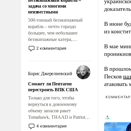
украинско
слабым, идти вперед и
задача со многими
адаптироваться.
доказатель
неизвестными
500-тонный безэкипажный
В июне бу
корабль – нечто гораздо
из консти
большее, чем небольшие
безэкипажные катера,
В мае мин
применение которых уже
2 комментария
стало обыденностью. Задача по
проникнов
созданию такого корабля очень
сложна и амбициозна. Однако
В прошлом
и ее реализация радикально
Борис Джерелиевский
Песков
на
поднимет наши боевые
Сможет ли Пентагон
атаковать
возможности.
перестроить ВПК США
КОММЕНТАРИ
Только для того, чтобы
вернуться к довоенному
объему запасов ракет
Tomahawk, THAAD и Patriot
США потребуется более трех
4 комментария
лет. Даже небольшая война с