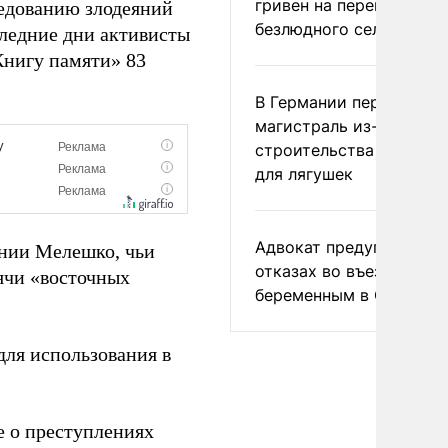
гривен на переименова
едованию злодеяний
безлюдного села
следние дни активисты
Книгу памяти» 83
В Германии перекрыли
магистраль из-за
строительства тоннеле
для лягушек
Адвокат предупредил о
ении Мелешко, чьи
отказах во въезде
ячи «восточных
беременным в США
для использования в
 о преступлениях