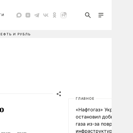
ТИ
НЕФТЬ И РУБЛЬ
ГЛАВНОЕ
о
«Нафтогаз» Украины
остановил добычу нефт
газа из-за повреждения
инфраструктуры