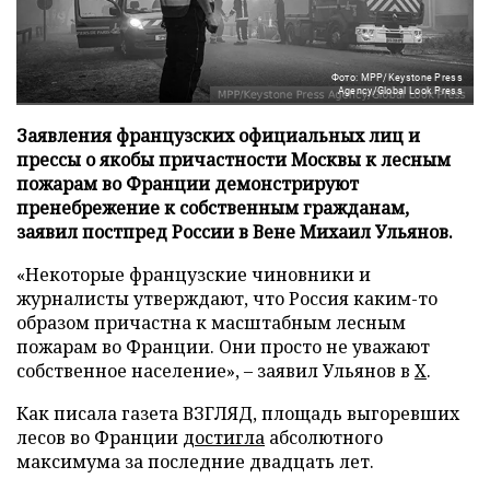
Фото: MPP/Keystone Press
Agency/Global Look Press
Заявления французских официальных лиц и
прессы о якобы причастности Москвы к лесным
пожарам во Франции демонстрируют
пренебрежение к собственным гражданам,
заявил постпред России в Вене Михаил Ульянов.
«Некоторые французские чиновники и
журналисты утверждают, что Россия каким-то
образом причастна к масштабным лесным
пожарам во Франции. Они просто не уважают
собственное население», – заявил Ульянов в
X
.
Как писала газета ВЗГЛЯД, площадь выгоревших
лесов во Франции
достигла
абсолютного
максимума за последние двадцать лет.