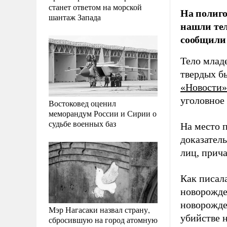
станет ответом на морской
На полиго
шантаж Запада
нашли тел
сообщили
Тело млад
твердых б
«Новости»
уголовное
Востоковед оценил
меморандум России и Сирии о
судьбе военных баз
На место 
доказатель
лиц, прич
Как писал
новорожде
новорожде
Мэр Нагасаки назвал страну,
убийстве 
сбросившую на город атомную