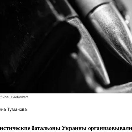
/Sipa USA/Reuters
ина Туманова
истические батальоны Украины организовывали