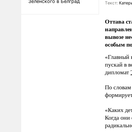
Зеленского в Белград
Tекст:
Катер
Оттава с
направле
вывозе не
особым п
«Главный к
пускай в в
дипломат
По словам
формирует
«Каких де
Когда они 
радикальн