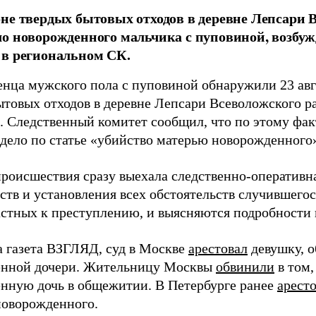
не твердых бытовых отходов в деревне Лепсари 
о новорожденного мальчика с пуповиной, возбужд
 в региональном СК.
енца мужского пола с пуповиной обнаружили 23 авг
ытовых отходов в деревне Лепсари Всеволожского р
. Следственный комитет сообщил, что по этому фа
 дело по статье «убийство матерью новорожденного
происшествия сразу выехала следственно-оперативна
ств и установления всех обстоятельств случившегос
астных к преступлению, и выясняются подробности
а газета ВЗГЛЯД, суд в Москве
арестовал
девушку, о
нной дочери. Жительницу Москвы
обвинили
в том,
нную дочь в общежитии. В Петербурге ранее
арест
новорожденного.