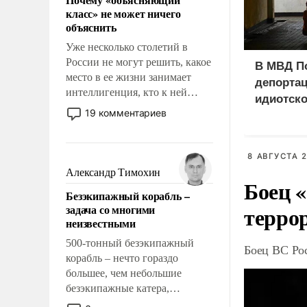
свойство заявляться на порог
класс» не может ничего
нашего дома.
объяснить
Уже несколько столетий в
России не могут решить, какое
В МВД П
место в ее жизни занимает
депорта
интеллигенция, кто к ней
идиотско
принадлежит, а кого из нее
19 комментариев
исключили с правом
восстановления и без оного. И
чем она отличается от просто
8 АВГУСТА 2
образованных людей. Иногда
Александр Тимохин
Боец «
казалось, что эти вопросы
Безэкипажный корабль –
решены раз и навсегда, но –
терро
задача со многими
нет, не решены.
неизвестными
500-тонный безэкипажный
Боец ВС Рос
корабль – нечто гораздо
большее, чем небольшие
безэкипажные катера,
применение которых уже