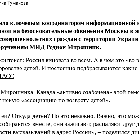
ина Туманова
тала ключевым координатором информационной 
нной на безосновательные обвинения Москвы в 
совершеннолетних граждан с территории Украины
оручениям МИД Родион Мирошник.
онтекст: Россия виновата во всем. А в чем это «во в
оровстве детей. И постоянно подбрасываются какие-
ТАСС
.
 Мирошника, Канада «активно озабочена» этой темо
 некую «ассоциацию по возврату детей».
тей? Откуда детей? Но это неважно. Важно, что мо
собираются вместе, они зажигают, распаляют друг д
ости высказываний в адрес России», – поделился ди