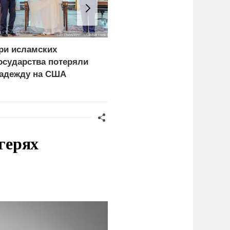
ри исламских
Минздрав США закрыл
осударства потеряли
донорскую службу за
адежду на США
изъятие органов живых
пациентов
герях