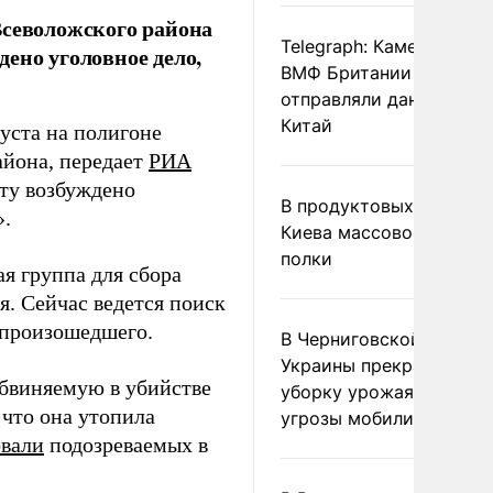
Всеволожского района
Telegraph: Камеры дрон
ено уголовное дело,
ВМФ Британии тайно
отправляли данные в
Китай
уста на полигоне
айона, передает
РИА
кту возбуждено
В продуктовых магазин
».
Киева массово опустел
полки
я группа для сбора
я. Сейчас ведется поиск
 произошедшего.
В Черниговской област
Украины прекратили
бвиняемую в убийстве
уборку урожая из-за
 что она утопила
угрозы мобилизации
овали
подозреваемых в