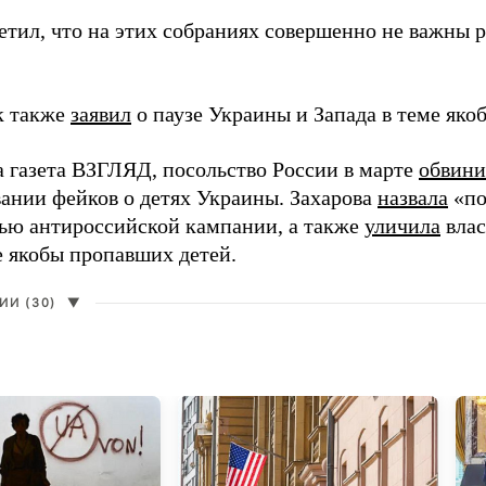
етил, что на этих собраниях совершенно не важны 
 также
заявил
о паузе Украины и Запада в теме як
а газета ВЗГЛЯД, посольство России в марте
обвини
ании фейков о детях Украины. Захарова
назвала
«по
тью антироссийской кампании, а также
уличила
влас
е якобы пропавших детей.
И (30)
▼