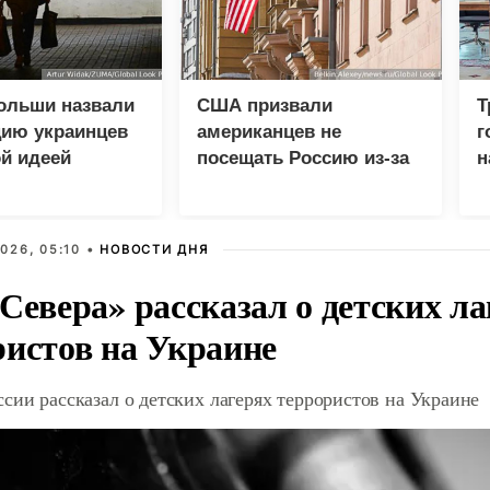
ольши назвали
США призвали
Т
цию украинцев
американцев не
г
й идеей
посещать Россию из-за
н
атак ВСУ
026, 05:10 •
НОВОСТИ ДНЯ
Севера» рассказал о детских ла
ристов на Украине
сии рассказал о детских лагерях террористов на Украине