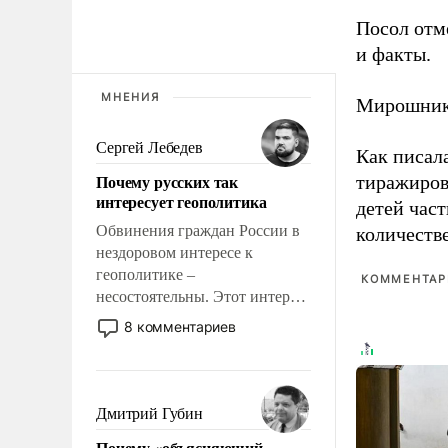
Посол отм
и факты.
МНЕНИЯ
Мирошник
Сергей Лебедев
Как писал
Почему русских так
тиражиров
интересует геополитика
детей час
Обвинения граждан России в
количеств
нездоровом интересе к
геополитике –
КОММЕНТАРИ
несостоятельны. Этот интерес
рационален и прагматичен. Он
8 комментариев
обусловлен тысячелетним
опытом выживания в крайне
непростых условиях и
фундаментальным знанием,
Дмитрий Губин
что мировая политика имеет
Почему «объясняющий