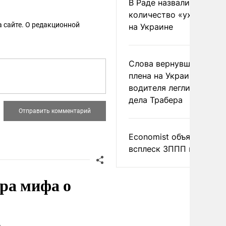
В Раде назвали
количество «ухилянтов
 сайте. О редакционной
на Украине
Слова вернувшегося из
плена на Украине
водителя легли в основ
дела Трабера
Economist объяснил
всплеск ЗППП в Европе
ра мифа о