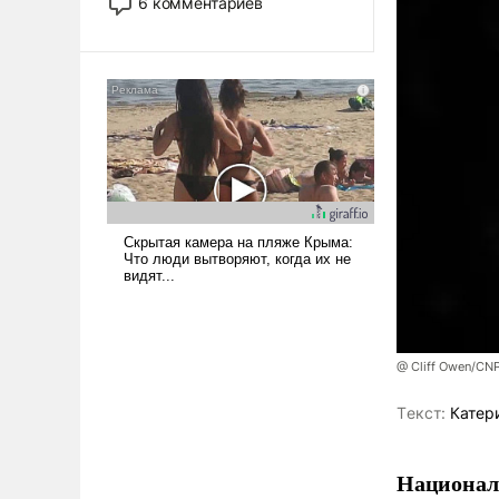
6 комментариев
стало обыденностью. Задача по
созданию такого корабля очень
сложна и амбициозна. Однако
и ее реализация радикально
поднимет наши боевые
возможности.
@ Cliff Owen/CNP
Tекст:
Катер
Национал