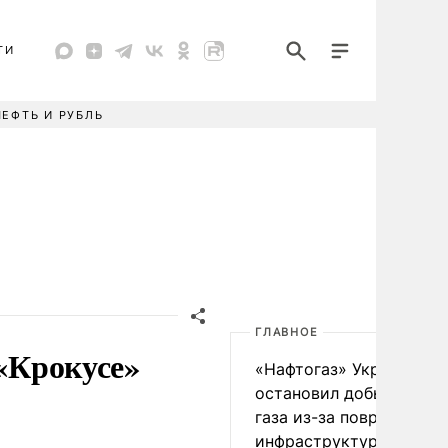
ТИ
НЕФТЬ И РУБЛЬ
ГЛАВНОЕ
 «Крокусе»
«Нафтогаз» Украины
остановил добычу нефт
газа из-за повреждения
инфраструктуры