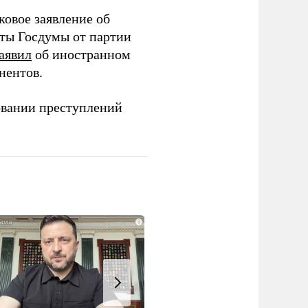
ковое заявление об
аты Госдумы от партии
аявил
об иностранном
нентов.
овании преступлений
i