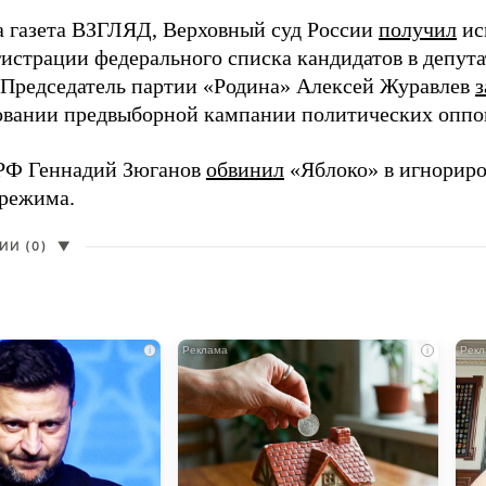
а газета ВЗГЛЯД, Верховный суд России
получил
ис
гистрации федерального списка кандидатов в депут
 Председатель партии «Родина» Алексей Журавлев
з
вании предвыборной кампании политических оппо
РФ Геннадий Зюганов
обвинил
«Яблоко» в игнорир
 режима.
И (0)
▼
i
i