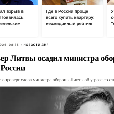
зал взрыв в
Где в России проще
У
 Появилась
всего купить квартиру:
о
Зеленским
неожиданный рейтинг
"
с
026, 08:35 •
НОВОСТИ ДНЯ
ер Литвы осадил министра обо
 России
 опроверг слова министра обороны Ливты об угрозе со с