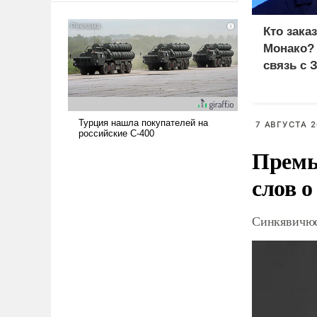
американские арсеналы.
Сложившаяся ситуация
Кто зака
означает многолетний период
Монако?
уязвимости США, например,
связь с 
перед Китаем.
7 АВГУСТА 2
Премь
слов о
Синкявичюс