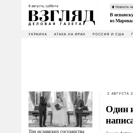
8 августа, суббота
Новость ч
В испанск
из Марокк
УКРАИНА
АТАКА НА ИРАН
РОССИЯ И США
2 АВГУСТА 2
Один и
напис
Три исламских государства