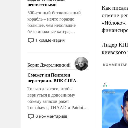
адаптироваться.
неизвестными
Как писал
500-тонный безэкипажный
отмене ре
корабль – нечто гораздо
«Яблоко».
большее, чем небольшие
финансиро
безэкипажные катера,
применение которых уже
1 комментарий
Лидер КП
стало обыденностью. Задача по
созданию такого корабля очень
киевского
сложна и амбициозна. Однако
и ее реализация радикально
Борис Джерелиевский
КОММЕНТАРИ
поднимет наши боевые
Сможет ли Пентагон
возможности.
перестроить ВПК США
Только для того, чтобы
вернуться к довоенному
объему запасов ракет
Tomahawk, THAAD и Patriot
США потребуется более трех
6 комментариев
лет. Даже небольшая война с
Ираном опустошила