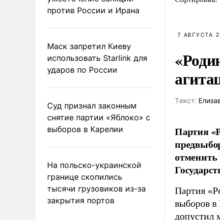
против России и Ирана
7 АВГУСТА 2
Маск запретил Киеву
«Роди
использовать Starlink для
ударов по России
агита
Tекст:
Елиза
Суд признал законным
снятие партии «Яблоко» с
выборов в Карелии
Партия «Р
предвыбор
отменить 
На польско-украинской
Государст
границе скопились
тысячи грузовиков из-за
Партия «Р
закрытия портов
выборов в
допустил 