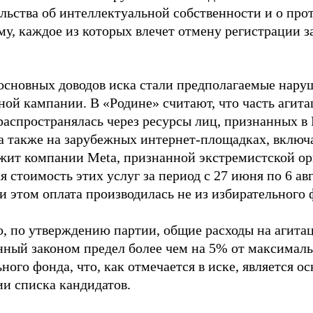
ельства об интеллектуальной собственности и о про
му, каждое из которых влечет отмену регистрации 
основных доводов иска стали предполагаемые нару
ной кампании. В «Родине» считают, что часть агит
распространялась через ресурсы лиц, признанных 
 а также на зарубежных интернет-площадках, включа
жит компании Meta, признанной экстремистской ор
 стоимость этих услуг за период с 27 июня по 6 ав
и этом оплата производилась не из избирательного 
о, по утверждению партии, общие расходы на агит
нный законом предел более чем на 5% от максималь
ного фонда, что, как отмечается в иске, является 
ии списка кандидатов.