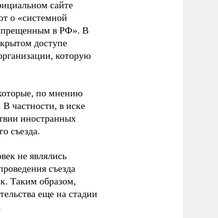
фициальном сайте
ют о «системной
апрещенным в РФ». В
ткрытом доступе
организации, которую
которые, по мнению
В частности, в иске
тствии иностранных
о съезда.
век не являлись
проведения съезда
ек. Таким образом,
тельства еще на стадии
.