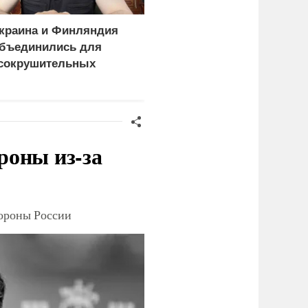
краина и Финляндия
Пощечина всей системе
бъединились для
правосудия: что
сокрушительных
натворил сын
анкций" против России
украинского олигарха
роны из-за
тороны России