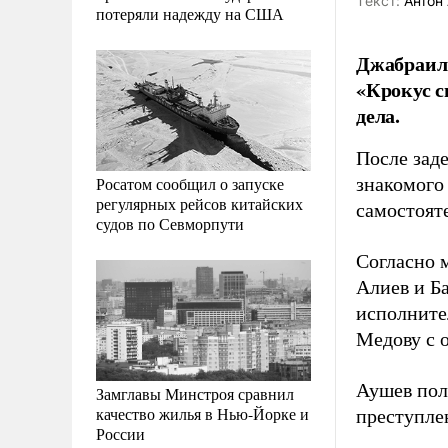
Tекст:
Антон 
потеряли надежду на США
Джабраил 
«Крокус с
дела.
После зад
Росатом сообщил о запуске
знакомого
регулярных рейсов китайских
самостоят
судов по Севморпути
Согласно 
Алиев и Б
исполните
Медову с 
Аушев пол
Замглавы Минстроя сравнил
качество жилья в Нью-Йорке и
преступле
России