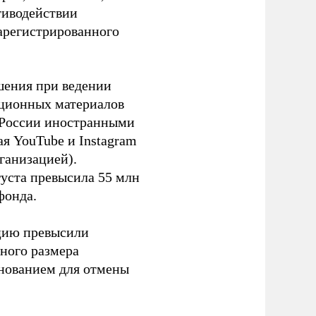
тиводействии
зарегистрированного
шения при ведении
ационных материалов
в России иностранными
я YouTube и Instagram
ганизацией).
густа превысила 55 млн
фонда.
ацию превысили
ного размера
основанием для отмены