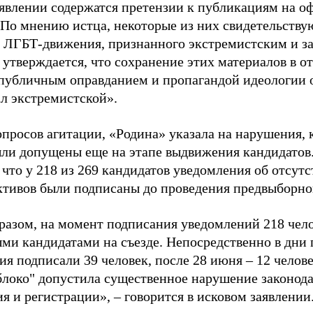
аявлении содержатся претензии к публикациям на о
 По мнению истца, некоторые из них свидетельству
 ЛГБТ-движения, признанного экстремистским и з
 утверждается, что сохранение этих материалов в о
«публичным оправданием и пропагандой идеологии 
ал экстремистской».
просов агитации, «Родина» указала на нарушения, 
ыли допущены еще на этапе выдвижения кандидатов. 
 что у 218 из 269 кандидатов уведомления об отсу
активов были подписаны до проведения предвыборног
разом, на момент подписания уведомлений 218 чело
ми кандидатами на съезде. Непосредственно в дни 
я подписали 39 человек, после 28 июня – 12 челов
блоко" допустила существенное нарушение законода
 и регистрации», – говорится в исковом заявлении