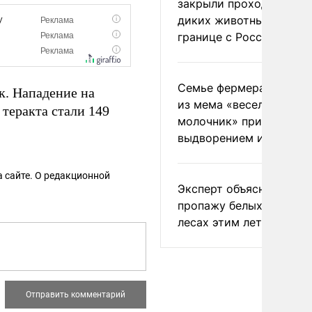
закрыли проходы для
диких животных на
границе с Россией
Семье фермера Уолкер
к. Нападение на
из мема «веселый
теракта стали 149
молочник» пригрозили
выдворением из Росси
 сайте. О редакционной
Эксперт объяснил
пропажу белых грибов 
лесах этим летом