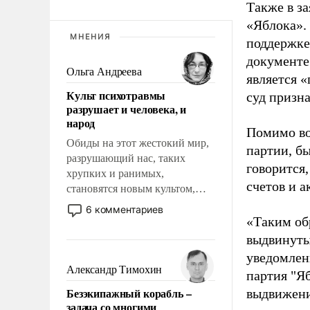
Также в з
«Яблока».
МНЕНИЯ
поддержке
документе
Ольга Андреева
является 
Культ психотравмы
суд призн
разрушает и человека, и
народ
Помимо во
Обиды на этот жестокий мир,
партии, б
разрушающий нас, таких
говорится,
хрупких и ранимых,
счетов и 
становятся новым культом,
постепенно вытесняя и
6 комментариев
отменяя традиционное
«Таким об
требование к человеку – быть
выдвинуты
мужественным и твердым под
уведомлени
ударами судьбы, брать на себя
Александр Тимохин
партия "Я
ответственность, помогать
Безэкипажный корабль –
выдвижения
слабым, идти вперед и
задача со многими