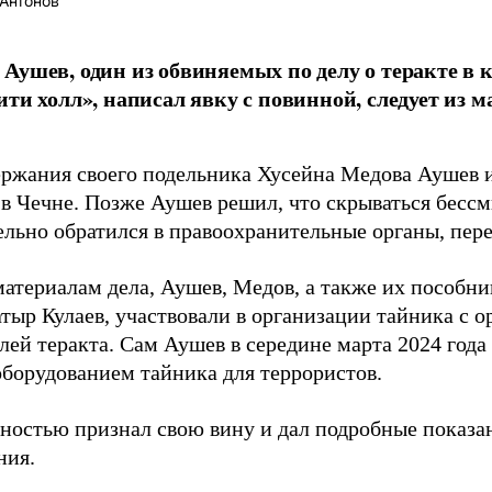
Антонов
Аушев, один из обвиняемых по делу о теракте в 
ити холл», написал явку с повинной, следует из 
ержания своего подельника Хусейна Медова Аушев и
 в Чечне. Позже Аушев решил, что скрываться бессм
ельно обратился в правоохранительные органы, пер
материалам дела, Аушев, Медов, а также их пособн
атыр Кулаев, участвовали в организации тайника с 
лей теракта. Сам Аушев в середине марта 2024 года
оборудованием тайника для террористов.
ностью признал свою вину и дал подробные показан
ния.