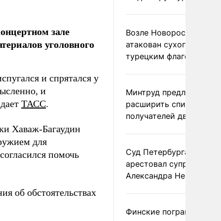
концертном зале
Возле Новороссийска
материалов уголовного
атакован сухогруз под
турецким флагом
спугался и спрятался у
ысленно, и
Минтруд предложил
едает
ТАСС
.
расширить список
получателей двух пенс
ики Хаваж-Багаудин
оружием для
Суд Петербурга заочно
 согласился помочь
арестовал супругу
Александра Невзорова
ия об обстоятельствах
Финские пограничники