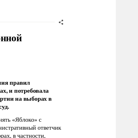
онной
ния правил
ах, и потребовала
ртии на выборах в
уд.
нять «Яблоко» с
инистративный ответчик
ах, в частности,