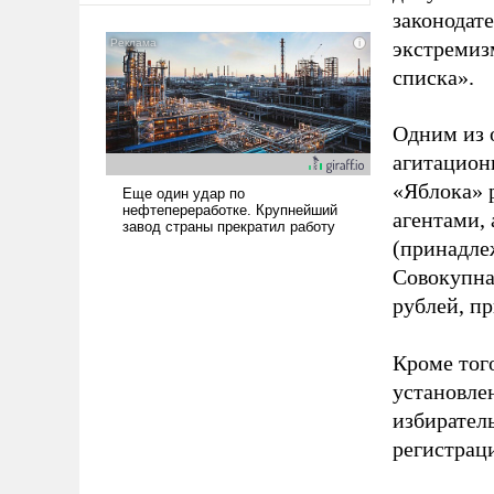
законодат
экстремиз
списка».
Одним из 
агитацион
«Яблока» 
агентами,
(принадле
Совокупная
рублей, пр
Кроме тог
установле
избиратель
регистрац