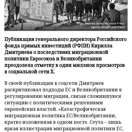
Фото: Gabriela Sarda/Keystone Press
Agency/Global Look Press
Публикация генерального директора Российского
фонда прямых инвестиций (РФПИ) Кирилла
Дмитриева о последствиях миграционной
политики Евросоюза и Великобритании
преодолела отметку в один миллион просмотров
в социальной сети X.
В своей публикации в соцсети Дмитриев
раскритиковал подходы ЕС и Великобритании к
регулированию миграции, связав сложившуюся
ситуацию с политическими решениями
европейских властей. «Катастрофическая
миграционная политика ЕС/Великобритании,
кратко изложенная в одном посте. Сеута – лишь
яркая иллюстрация миграционной политики ЕС,