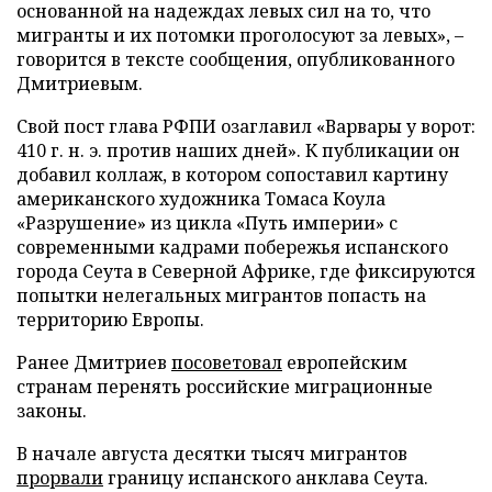
основанной на надеждах левых сил на то, что
мигранты и их потомки проголосуют за левых», –
говорится в тексте сообщения, опубликованного
Дмитриевым.
Свой пост глава РФПИ озаглавил «Варвары у ворот:
410 г. н. э. против наших дней». К публикации он
добавил коллаж, в котором сопоставил картину
американского художника Томаса Коула
«Разрушение» из цикла «Путь империи» с
современными кадрами побережья испанского
города Сеута в Северной Африке, где фиксируются
попытки нелегальных мигрантов попасть на
территорию Европы.
Ранее Дмитриев
посоветовал
европейским
странам перенять российские миграционные
законы.
В начале августа десятки тысяч мигрантов
прорвали
границу испанского анклава Сеута.