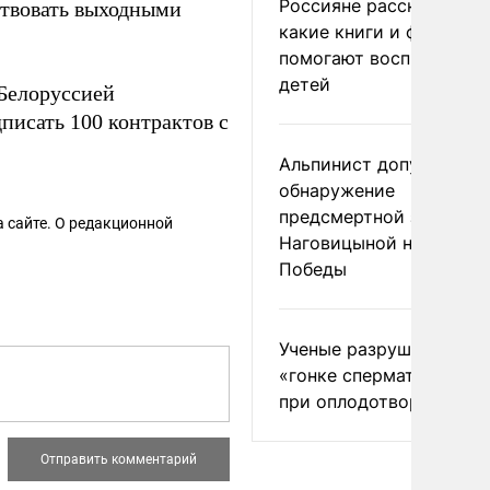
Россияне рассказали,
ртвовать выходными
какие книги и фильмы
помогают воспитывать
детей
 Белоруссией
писать 100 контрактов с
Альпинист допустил
обнаружение
предсмертной записки
 сайте. О редакционной
Наговицыной на пике
Победы
Ученые разрушили миф
«гонке сперматозоидов
при оплодотворении