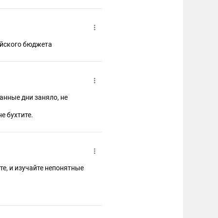
а счет российских заказов то есть за счет российского бюджета
танные дни заняло, не
е бухтите.
те, и изучайте непонятные