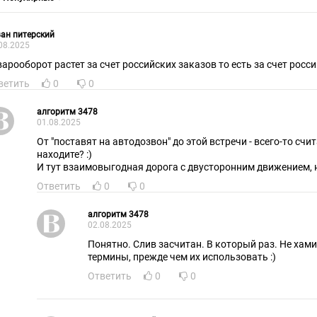
ан питерский
08.2025
Товарооборот растет з
ветить
0
0
алгоритм 3478
01.08.2025
От "поставят на автодозвон" до этой встречи - всего-то счи
находите? :)
И тут взаимовыгодная дорога с двусторонним движением, н
Ответить
0
0
алгоритм 3478
02.08.2025
Понятно. Слив засчитан. В который раз. Не хами
термины, прежде чем их использовать :)
Ответить
0
0