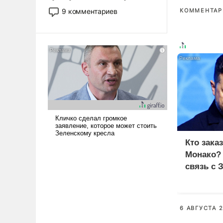
двигаемся по пути
9 комментариев
КОММЕНТАРИ
революционных изменений.
То, что несколько лет назад
было образом для
псевдонаучной фантастики,
стало всерьез обсуждаемой
идеей.
Кто зака
Монако?
связь с 
6 АВГУСТА 2