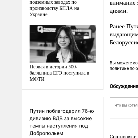
подземных заводах по
внимание 
производству БПЛА на
днями.
Украине
Ранее Пу
выдающими
Белорусси
Вы можете к
Первая в истории 500-
политике по 
балльница ЕГЭ поступила в
МФТИ
Обсуждение
Путин поблагодарил 76-ю
дивизию ВДВ за высокие
темпы наступления под
Добропольем
Сортировка: