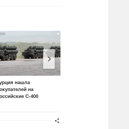
i
урция нашла
Пощечина всей системе
окупателей на
правосудия: что
оссийские C-400
натворил сын
украинского олигарха