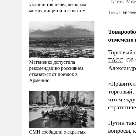
Путин: Меж
уклонистов перед выбором
между нищетой и фронтом
Tекст:
Евгени
Товарообо
отмечено 
Торговый 
ТАСС
. Об
Матвиенко допустила
рекомендацию россиянам
Александр
отказаться от поездок в
Армению
«Правител
торговый,
что между
стратегич
Путин так
вопросы, 
СМИ сообщили о скрытых