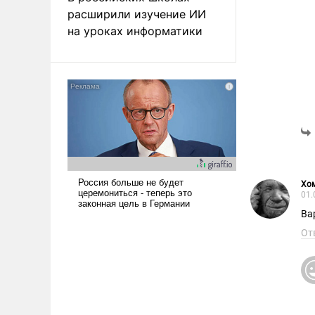
расширили изучение ИИ
на уроках информатики
Хо
01.
Вар
От