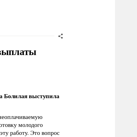
 выплаты
ла Болилая выступила
 неоплачиваемую
готовку молодого
ту работу. Это вопрос