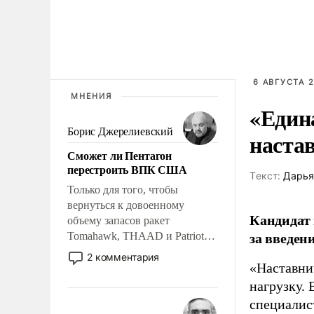
6 АВГУСТА 2
МНЕНИЯ
«Един
Борис Джерелиевский
наста
Сможет ли Пентагон
перестроить ВПК США
Tекст:
Дарья
Только для того, чтобы
вернуться к довоенному
Кандидат 
объему запасов ракет
за введен
Tomahawk, THAAD и Patriot
США потребуется более трех
2 комментария
«Наставни
лет. Даже небольшая война с
Ираном опустошила
нагрузку. 
американские арсеналы.
специалис
Сложившаяся ситуация