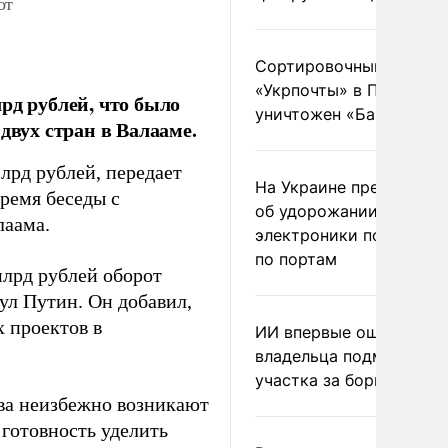
от
Сортировочный пункт
«Укрпочты» в Павлогра
рд рублей, что было
уничтожен «Бандероль
двух стран в Валааме.
лрд рублей, передает
На Украине предупреди
ремя беседы с
об удорожании китайс
лаама.
электроники после уда
по портам
млрд рублей оборот
ул Путин. Он добавил,
 проектов в
ИИ впервые оштрафова
владельца подмосковн
участка за борщевик
тва неизбежно возникают
 готовность уделить