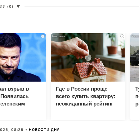
И (0)
▼
i
i
зал взрыв в
Где в России проще
Т
 Появилась
всего купить квартиру:
п
Зеленским
неожиданный рейтинг
р
026, 08:26 •
НОВОСТИ ДНЯ