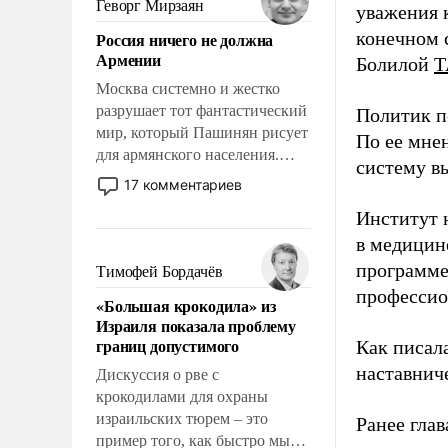
Геворг Мирзаян
уважения к
означает многолетний период
конечном с
Россия ничего не должна
уязвимости США, например,
Армении
Болилой
Т
перед Китаем.
Москва системно и жестко
разрушает тот фантастический
Политик п
мир, который Пашинян рисует
По ее мне
для армянского населения.
систему в
Мир, где политические
17 комментариев
прожекты будут безусловно
Институт 
оплачиваться за счет
в медицине
российских
налогоплательщиков и где
программе
Тимофей Бордачёв
Еревану за свои поступки не
профессио
«Большая крокодила» из
нужно отвечать.
Израиля показала проблему
границ допустимого
Как писал
наставнич
Дискуссия о рве с
крокодилами для охраны
израильских тюрем – это
Ранее глав
пример того, как быстро мы