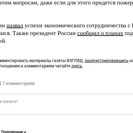
этим вопросам, даже если для этого придется поже
тин
назвал
успехи экономического сотрудничества с
ся. Также президент России
сообщил о планах
под
ей.
омментировать материалы газеты ВЗГЛЯД,
зарегистрировавшись
на
отношению к комментариям читайте
здесь
.
:
7
комментариев