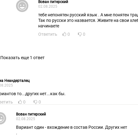
Вован питерский
02.08.2025
тебе непонятен русский язык . А мне понятен тр
Так по русски это назвается. Живите на свои хл
начинаете
Ответить
0
0
Показать еще 1 ответ
ма Неандерталец
08.2025
иантов то...других нет...как бы.
ветить
0
0
Вован питерский
02.08.2025
Вариант один - вхождение в состав России. Других нет
.