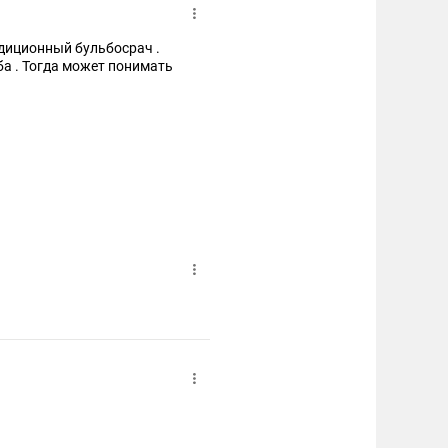
адиционный бульбосрач .
еба . Тогда может понимать