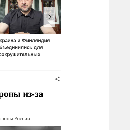
краина и Финляндия
Киев становится
бъединились для
непригодным для
сокрушительных
жизни: печальный
анкций" против России
рейтинг
роны из-за
тороны России