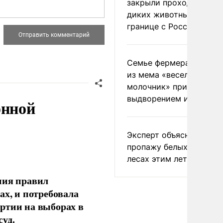
закрыли проходы для
диких животных на
границе с Россией
Семье фермера Уолкер
из мема «веселый
молочник» пригрозили
выдворением из Росси
онной
Эксперт объяснил
пропажу белых грибов 
лесах этим летом
ния правил
ах, и потребовала
ртии на выборах в
уд.