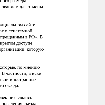
ного размера
основанием для отмены
фициальном сайте
ют о «системной
апрещенным в РФ». В
ткрытом доступе
организации, которую
которые, по мнению
В частности, в иске
тствии иностранных
о съезда.
век не являлись
проведения съезда