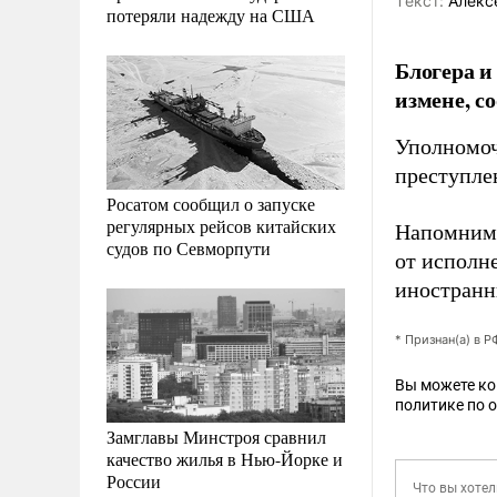
Tекст:
Алекс
потеряли надежду на США
Блогера и
измене, с
Уполномоч
преступле
Росатом сообщил о запуске
регулярных рейсов китайских
Напомним,
судов по Севморпути
от исполн
иностранн
* Признан(а) в 
Вы можете к
политике по 
Замглавы Минстроя сравнил
качество жилья в Нью-Йорке и
России