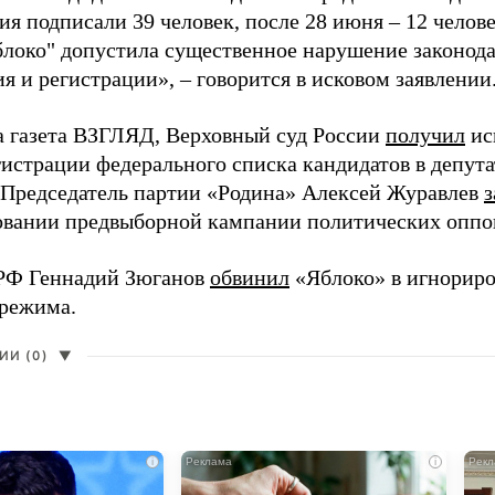
я подписали 39 человек, после 28 июня – 12 челов
блоко" допустила существенное нарушение законода
 и регистрации», – говорится в исковом заявлении
а газета ВЗГЛЯД, Верховный суд России
получил
ис
гистрации федерального списка кандидатов в депут
 Председатель партии «Родина» Алексей Журавлев
з
вании предвыборной кампании политических оппо
РФ Геннадий Зюганов
обвинил
«Яблоко» в игнорир
 режима.
И (0)
▼
i
i