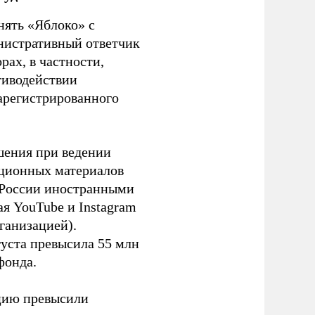
нять «Яблоко» с
инистративный ответчик
ах, в частности,
тиводействии
зарегистрированного
шения при ведении
ационных материалов
в России иностранными
я YouTube и Instagram
ганизацией).
густа превысила 55 млн
фонда.
ацию превысили