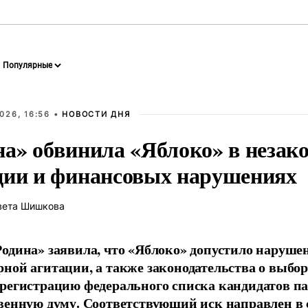
026, 16:56 •
НОВОСТИ ДНЯ
на» обвинила «Яблоко» в незак
ции и финансовых нарушениях
вета Шишкова
одина» заявила, что «Яблоко» допустило наруше
ной агитации, а также законодательства о выбор
регистрацию федерального списка кандидатов па
венную думу. Соответствующий иск направлен в с