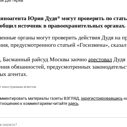
ей Дегтярев
 иноагента Юрия Дудя* могут проверить по стать
ообщил источник в правоохранительных органах.
енные органы могут проверить действия Дудя на пр
ния, предусмотренного статьей «Госизмена», сказа
 Басманный райсуд Москвы заочно
арестовал
Дудя
ения обязанностей, предусмотренных законодательс
ых агентах.
РФ иностранным агентом
омментировать материалы газеты ВЗГЛЯД,
зарегистрировавшись
на
отношению к комментариям читайте
здесь
.