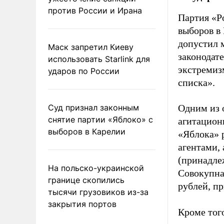
против России и Ирана
Партия «Р
выборов в
допустил 
Маск запретил Киеву
законодат
использовать Starlink для
экстремиз
ударов по России
списка».
Суд признал законным
Одним из 
снятие партии «Яблоко» с
агитацион
выборов в Карелии
«Яблока» 
агентами,
(принадле
На польско-украинской
Совокупная
границе скопились
рублей, пр
тысячи грузовиков из-за
закрытия портов
Кроме тог