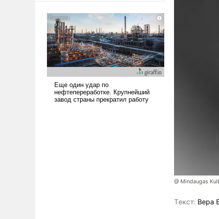
американские арсеналы.
Сложившаяся ситуация
означает многолетний период
уязвимости США, например,
перед Китаем.
@ Mindaugas Kul
Tекст:
Вера 