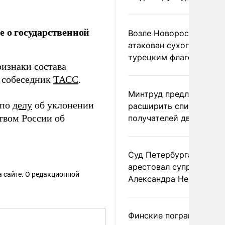
е о государственной
Возле Новороссийска
атакован сухогруз под
турецким флагом
изнаки состава
л собеседник
ТАСС
.
Минтруд предложил
 по
делу
об уклонении
расширить список
твом России об
получателей двух пенс
Суд Петербурга заочно
арестовал супругу
 сайте. О редакционной
Александра Невзорова
Финские пограничники