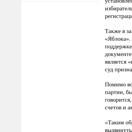
установле
избиратель
регистрац
Также в з
«Яблока».
поддержке
документе
является 
суд призн
Помимо во
партии, б
говорится,
счетов и 
«Таким об
выдвинуты