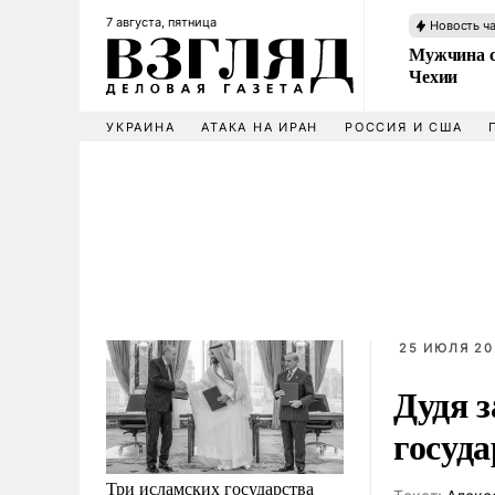
7 августа, пятница
Новость ч
Мужчина с
Чехии
УКРАИНА
АТАКА НА ИРАН
РОССИЯ И США
25 ИЮЛЯ 20
Дудя з
госуд
Три исламских государства