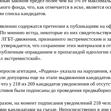
нный законом предел более чем на 5% от максималь
ного фонда, что, как отмечается в иске, является 
ии списка кандидатов.
аявлении содержатся претензии к публикациям на о
 По мнению истца, некоторые из них свидетельству
 ЛГБТ-движения, признанного экстремистским и з
 утверждается, что сохранение этих материалов в о
«публичным оправданием и пропагандой идеологии 
ал экстремистской».
просов агитации, «Родина» указала на нарушения, 
ыли допущены еще на этапе выдвижения кандидатов. 
 что у 218 из 269 кандидатов уведомления об отсу
активов были подписаны до проведения предвыборног
разом, на момент подписания уведомлений 218 чело
ми кандидатами на съезде. Непосредственно в дни 