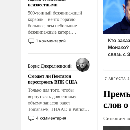
адаптироваться.
неизвестными
500-тонный безэкипажный
корабль – нечто гораздо
большее, чем небольшие
безэкипажные катера,
применение которых уже
Кто зака
1 комментарий
стало обыденностью. Задача по
Монако?
созданию такого корабля очень
связь с 
сложна и амбициозна. Однако
и ее реализация радикально
Борис Джерелиевский
поднимет наши боевые
Сможет ли Пентагон
возможности.
7 АВГУСТА 2
перестроить ВПК США
Премь
Только для того, чтобы
вернуться к довоенному
слов о
объему запасов ракет
Tomahawk, THAAD и Patriot
США потребуется более трех
Синкявичюс
4 комментария
лет. Даже небольшая война с
Ираном опустошила