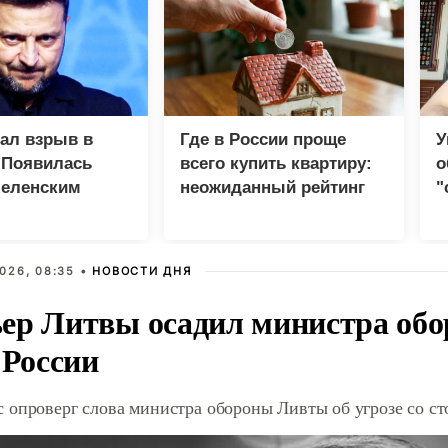
зал взрыв в
Где в России проще
У
 Появилась
всего купить квартиру:
о
Зеленским
неожиданный рейтинг
"
с
026, 08:35 •
НОВОСТИ ДНЯ
ер Литвы осадил министра обо
 России
 опроверг слова министра обороны Ливты об угрозе со с