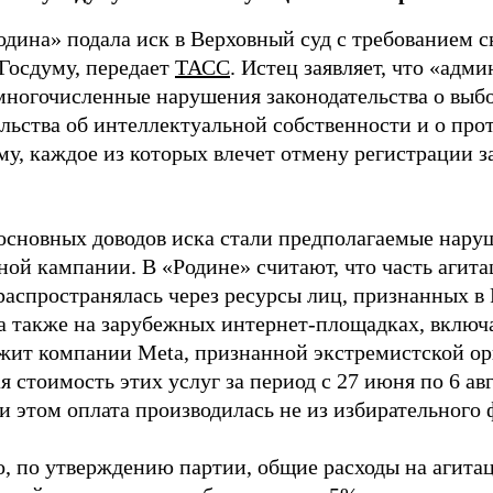
одина» подала иск в Верховный суд с требованием с
 Госдуму, передает
ТАСС
. Истец заявляет, что «адм
многочисленные нарушения законодательства о выбор
ельства об интеллектуальной собственности и о про
му, каждое из которых влечет отмену регистрации 
основных доводов иска стали предполагаемые нару
ной кампании. В «Родине» считают, что часть агит
распространялась через ресурсы лиц, признанных 
 а также на зарубежных интернет-площадках, включа
жит компании Meta, признанной экстремистской ор
 стоимость этих услуг за период с 27 июня по 6 ав
и этом оплата производилась не из избирательного 
о, по утверждению партии, общие расходы на агит