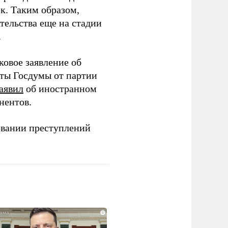
ек. Таким образом,
тельства еще на стадии
.
ковое заявление об
аты Госдумы от партии
аявил
об иностранном
нентов.
овании преступлений
i