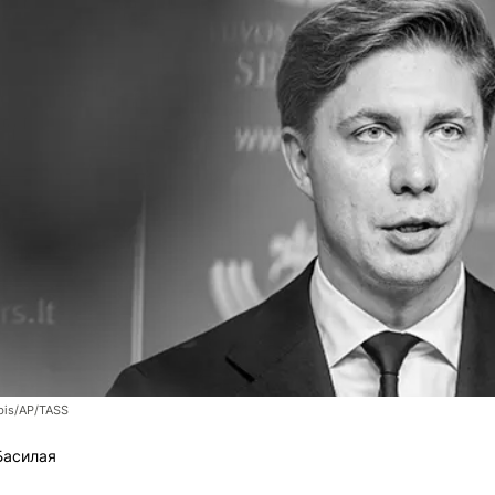
bis/AP/TASS
Басилая