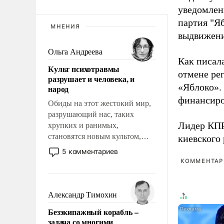
уведомлени
партия "Я
МНЕНИЯ
выдвижения
Ольга Андреева
Как писал
Культ психотравмы
отмене ре
разрушает и человека, и
«Яблоко».
народ
финансиро
Обиды на этот жестокий мир,
разрушающий нас, таких
Лидер КП
хрупких и ранимых,
становятся новым культом,
киевского
постепенно вытесняя и
5 комментариев
отменяя традиционное
КОММЕНТАРИ
требование к человеку – быть
мужественным и твердым под
ударами судьбы, брать на себя
Александр Тимохин
ответственность, помогать
Безэкипажный корабль –
слабым, идти вперед и
задача со многими