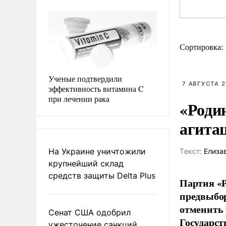
Сортировка:
Ученые подтвердили
7 АВГУСТА 2
эффективность витамина C
при лечении рака
«Роди
агита
На Украине уничтожили
Tекст:
Елиза
крупнейший склад
средств защиты Delta Plus
Партия «Р
предвыбор
отменить 
Сенат США одобрил
Государст
ужесточение санкций