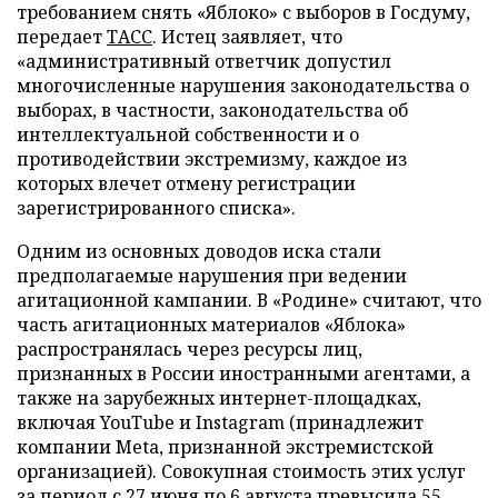
требованием снять «Яблоко» с выборов в Госдуму,
передает
ТАСС
. Истец заявляет, что
«административный ответчик допустил
многочисленные нарушения законодательства о
выборах, в частности, законодательства об
интеллектуальной собственности и о
противодействии экстремизму, каждое из
которых влечет отмену регистрации
зарегистрированного списка».
Одним из основных доводов иска стали
предполагаемые нарушения при ведении
агитационной кампании. В «Родине» считают, что
часть агитационных материалов «Яблока»
распространялась через ресурсы лиц,
признанных в России иностранными агентами, а
также на зарубежных интернет-площадках,
включая YouTube и Instagram (принадлежит
компании Meta, признанной экстремистской
организацией). Совокупная стоимость этих услуг
за период с 27 июня по 6 августа превысила 55