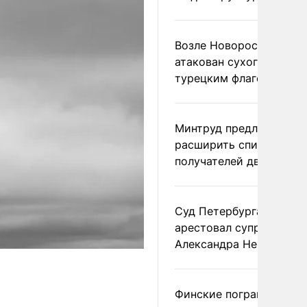
Возле Новороссийска
атакован сухогруз под
турецким флагом
Минтруд предложил
расширить список
получателей двух пенс
Суд Петербурга заочно
арестовал супругу
Александра Невзорова
Финские пограничники