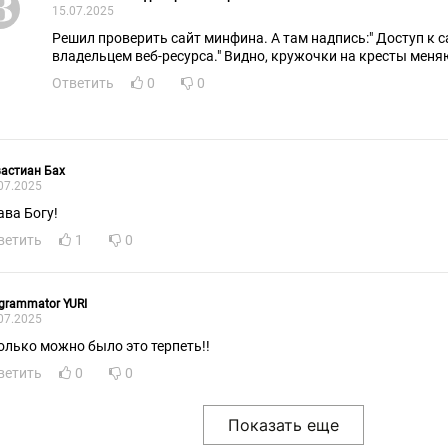
15.07.2025
Решил проверить сайт минфина. А там надпись:" Доступ к 
владельцем веб-ресурса." Видно, кружочки на кресты меня
Ответить
0
0
астиан Бах
07.2025
ава Богу!
ветить
1
0
grammator YURI
07.2025
олько можно было это терпеть!!
ветить
0
0