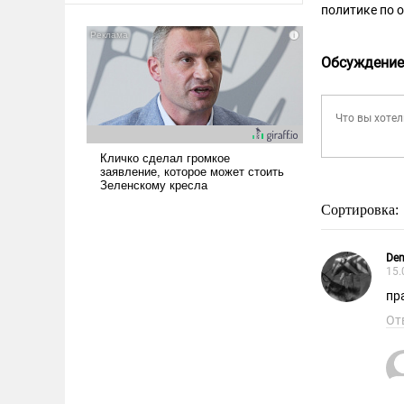
политике по 
Обсуждение
Сортировка:
Den
15.
пр
От