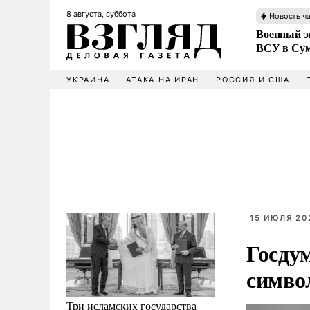
8 августа, суббота
Новость ч
Военный эк
ВСУ в Сум
УКРАИНА
АТАКА НА ИРАН
РОССИЯ И США
15 ИЮЛЯ 202
Госду
симво
Три исламских государства