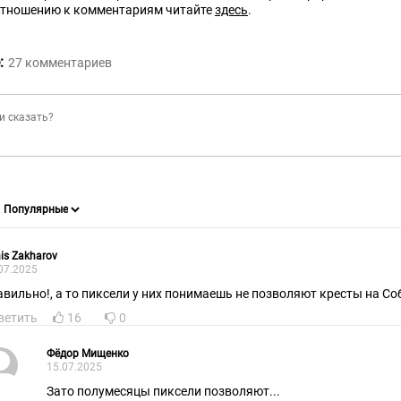
отношению к комментариям читайте
здесь
.
:
27
комментариев
is Zakharov
07.2025
авильно!, а то пиксели у них понимаешь не позволяют кресты на Со
ветить
16
0
Фёдор Мищенко
15.07.2025
Зато полумесяцы пиксели позволяют...