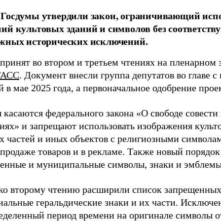
 Госдумы утвердили закон, ограничивающий исп
ий культовых зданий и символов без соответств
ажных исторических исключений.
 принят во втором и третьем чтениях на пленарном 
ТАСС
. Документ внесли группа депутатов во главе 
 в мае 2025 года, а первоначальное одобрение прое
 касаются федерального закона «О свободе совести
иях» и запрещают использовать изображения культо
х частей и иных объектов с религиозными символам
продаже товаров и в рекламе. Также новый порядок
венные и муниципальные символы, знаки и эмблемы
ко второму чтению расширили список запрещенных 
иальные геральдические знаки и их части. Исключен
ределенный период времени на оригинале символы о