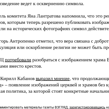
изведение ведет к осквернению символа.
ель комитета Яна Лантратова напомнила, что это р
ов, которым теперь разрешено публиковать изображ
если на исторических фотографиях символ действите
орь Антропенко отметил, что вера связана с добро
куляция или оскорбление религии не может быть п
ПЦ
потребовали
разобраться с изображением храма 
ами вместо крестов.
 Кирилл Кабанов
выразил мнение
, что продолжающ
» – появление изображений церквей и храмов без к
ая политика, за которой стоят конкретные начальни
омментировать материалы газеты ВЗГЛЯД,
зарегистрировавшись
на