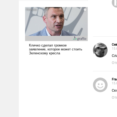
американские арсеналы.
Сложившаяся ситуация
означает многолетний период
уязвимости США, например,
перед Китаем.
Сев
15.
Сл
От
Fra
15.
Ск
От