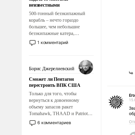
адаптироваться.
неизвестными
500-тонный безэкипажный
корабль – нечто гораздо
большее, чем небольшие
безэкипажные катера,
применение которых уже
1 комментарий
стало обыденностью. Задача по
созданию такого корабля очень
сложна и амбициозна. Однако
и ее реализация радикально
Борис Джерелиевский
поднимет наши боевые
Сможет ли Пентагон
возможности.
перестроить ВПК США
Только для того, чтобы
Его
вернуться к довоенному
15.
объему запасов ракет
За
Tomahawk, THAAD и Patriot
об
США потребуется более трех
От
6 комментариев
лет. Даже небольшая война с
Ираном опустошила