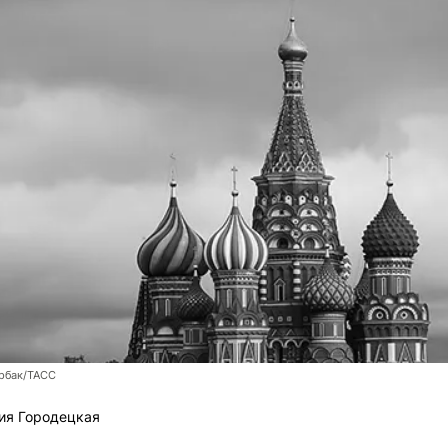
рбак/ТАСС
ия Городецкая