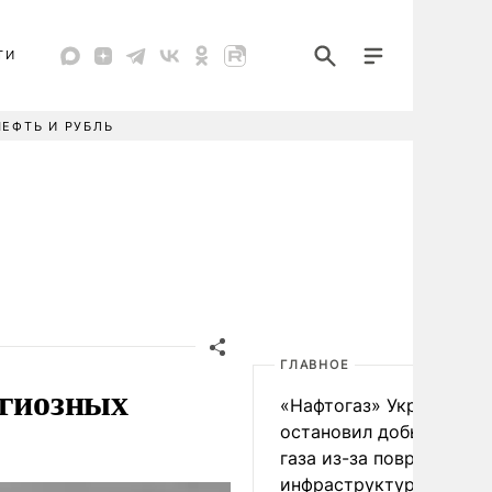
ТИ
НЕФТЬ И РУБЛЬ
ГЛАВНОЕ
игиозных
«Нафтогаз» Украины
остановил добычу нефт
газа из-за повреждения
инфраструктуры