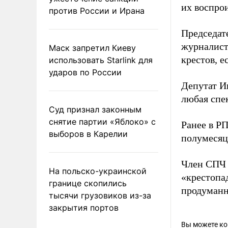
их воспро
против России и Ирана
Председат
журналист
Маск запретил Киеву
крестов, 
использовать Starlink для
ударов по России
Депутат Иг
любая спе
Суд признал законным
снятие партии «Яблоко» с
Ранее в Р
выборов в Карелии
полумесяц
Член СПЧ
На польско-украинской
«крестопад
границе скопились
продуманн
тысячи грузовиков из-за
закрытия портов
Вы можете к