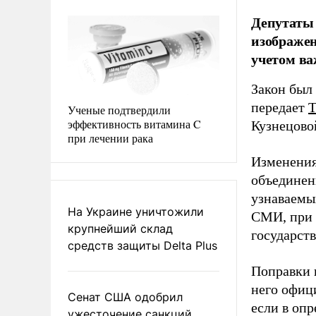
Депутаты
изображен
учетом в
Закон был
передает
Ученые подтвердили
эффективность витамина C
Кузнецовой
при лечении рака
Изменения
объединен
узнаваемы
На Украине уничтожили
СМИ, при 
крупнейший склад
государст
средств защиты Delta Plus
Поправки 
него офиц
Сенат США одобрил
если в оп
ужесточение санкций