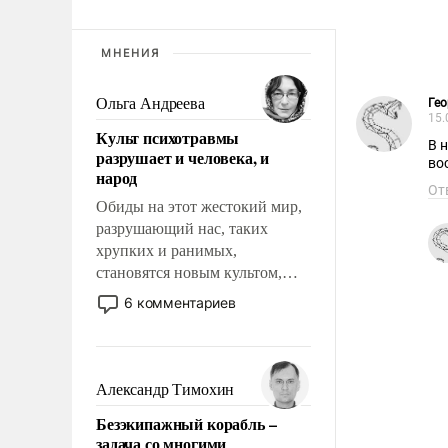
МНЕНИЯ
Ольга Андреева
Гео
15.
Культ психотравмы
В нашей ЕРЕФИИ 
разрушает и человека, и
народ
От
Обиды на этот жестокий мир,
разрушающий нас, таких
хрупких и ранимых,
становятся новым культом,
постепенно вытесняя и
6 комментариев
отменяя традиционное
требование к человеку – быть
мужественным и твердым под
ударами судьбы, брать на себя
Александр Тимохин
ответственность, помогать
Безэкипажный корабль –
слабым, идти вперед и
задача со многими