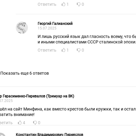
Ответить
1
0
Георгий Галианский
15.07.2025
И лишь русский язык дал гласность всему, что 
и иными специалистами СССР сталинской эпохи
Ответить
1
0
Показать еще 6 ответов
р Герасименко-Перевалов (Тримуар на ВК)
07.2025
шёл на сайт Минфина, как вместо крестов были кружки, так и оста
ратить внимание!
ветить
4
0
Константин Владимирович Переяслов