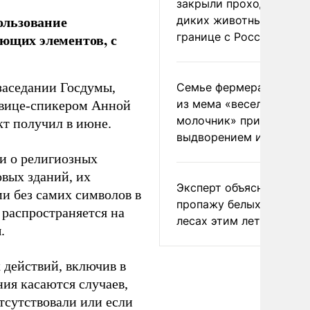
закрыли проходы для
ользование
диких животных на
границе с Россией
ующих элементов, с
заседании Госдумы,
Семье фермера Уолкер
из мема «веселый
с вице-спикером Анной
молочник» пригрозили
кт получил в июне.
выдворением из Росси
 и о религиозных
вых зданий, их
Эксперт объяснил
и без самих символов в
пропажу белых грибов 
 распространяется на
лесах этим летом
.
действий, включив в
ия касаются случаев,
тсутствовали или если