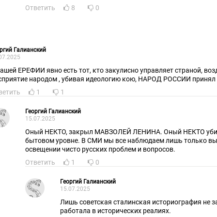
Ответить
8
0
ргий Галианский
07.2025
явно есть тот, кто закулисно управляет страной, воздействуя на смысловое
восприятие народом , убивая идеологию кою, НАРОД РОССИИ
ветить
1
1
Георгий Галианский
15.07.2025
Оный НЕКТО, закрыл МАВЗОЛЕЙ ЛЕНИНА. Оный НЕКТО убив
бытовом уровне. В СМИ мы все наблюдаем лишь только выкрестов и иудеев даже в
освещении чисто русских проблем и вопросов.
Ответить
1
0
Георгий Галианский
15.07.2025
Лишь советская сталинская историография не занималась вымыслами, а
работала в исторических реалиях.