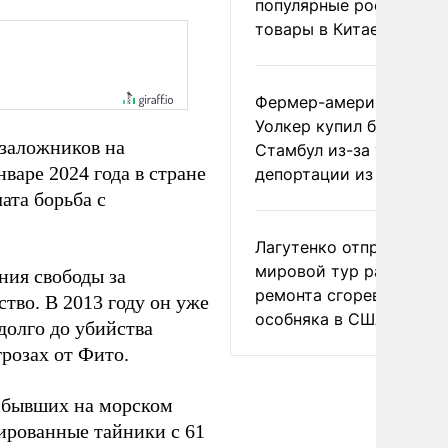
популярные российски
товары в Китае
Фермер-американец
Уолкер купил билет в
 заложников на
Стамбул из-за угрозы
варе 2024 года в стране
депортации из России
ата борьба с
Лагутенко отправился в
мировой тур ради
ния свободы за
ремонта сгоревшего
тво. В 2013 году он уже
особняка в США
долго до убийства
розах от Фито.
рибывших на морском
ированные тайники с 61