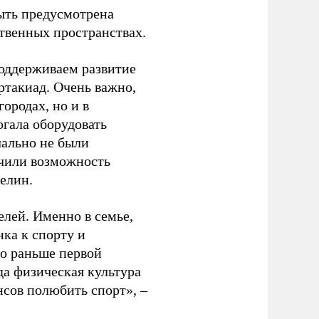
ыть предусмотрена
ственных пространствах.
оддерживаем развитие
ртакиад. Очень важно,
ородах, но и в
гала оборудовать
чально не были
учили возможность
релин.
елей. Именно в семье,
ка к спорту и
до раньше первой
да физическая культура
нсов полюбить спорт», –