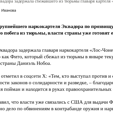
вадора задержала сбежавшего из тюрьмы главаря картеля
 Иванова
рупнейшего наркокартеля Эквадора по прозвищу
о побега из тюрьмы, власти страны уже готовят 
квадора задержала главаря наркокартеля «Лос-Чон
о как Фито, который сбежал из тюрьмы в январе тек
 страны Даниэль Нобоа.
отметил в соцсети X: «Тем, кто выступал против и 
сти законов о солидарности и разведке, – благода
ня пойман и находится в руках правоохранительных 
авил, что власти уже связались с США для выдачи Ф
ено дело по обвинениям в контрабанде оружия и нар