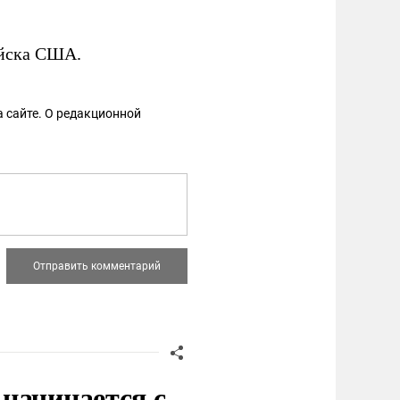
ойска США.
 сайте. О редакционной
начинается с