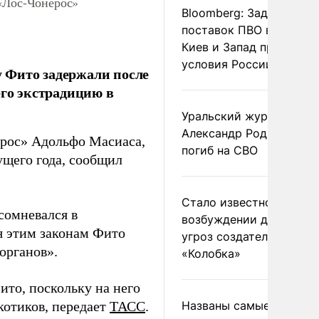
 «Лос-Чонерос»
Bloomberg: Задержка
поставок ПВО вынудит
Киев и Запад принять
условия России
 Фито задержали после
его экстрадицию в
Уральский журналист
Александр Родионов
ерос» Адольфо Масиаса,
погиб на СВО
ущего года, сообщил
Стало известно о
сомневался в
возбуждении дела из-з
ря этим законам Фито
угроз создателям
органов».
«Колобка»
ито, поскольку на него
котиков, передает
ТАСС
.
Названы самые