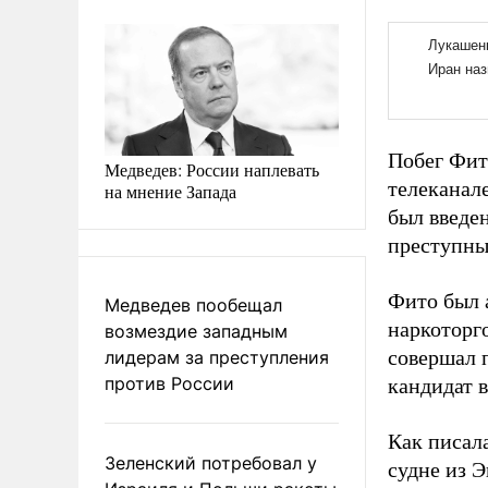
Побег Фит
Медведев: России наплевать
телеканале
на мнение Запада
был введе
преступны
Фито был а
Медведев пообещал
наркоторг
возмездие западным
совершал п
лидерам за преступления
против России
кандидат 
Как писал
Зеленский потребовал у
судне из Э