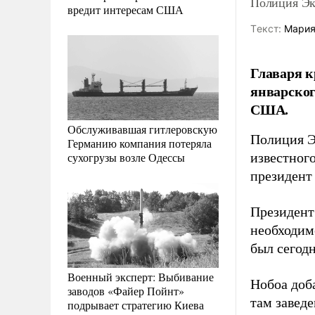
Полиция Эк
вредит интересам США
Tекст:
Мария
Главаря к
январског
США.
Обслуживавшая гитлеровскую
Полиция Э
Германию компания потеряла
сухогрузы возле Одессы
известног
президент
Президент 
необходимо
был сегод
Военный эксперт: Выбивание
Нобоа доб
заводов «Файер Пойнт»
там завед
подрывает стратегию Киева