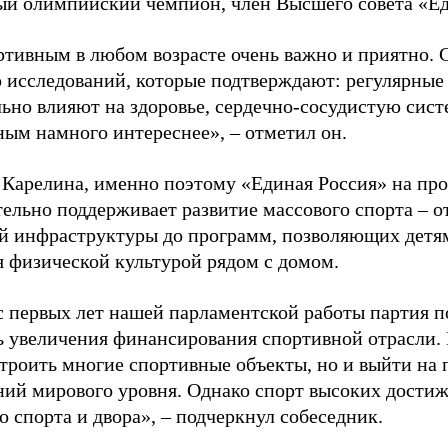
ый олимпийский чемпион, член Высшего совета «Е
ртивным в любом возрасте очень важно и приятно. 
 исследований, которые подтверждают: регулярные
ьно влияют на здоровье, сердечно-сосудистую сист
ным намного интереснее», – отметил он.
 Карелина, именно поэтому «Единая Россия» на пр
ельно поддерживает развитие массового спорта – о
й инфраструктуры до программ, позволяющих детя
я физической культурой рядом с домом.
с первых лет нашей парламентской работы партия п
ь увеличения финансирования спортивной отрасли. 
строить многие спортивные объекты, но и выйти на 
ний мирового уровня. Однако спорт высоких достиж
о спорта и двора», – подчеркнул собеседник.