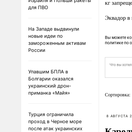
Израиля и Польши ракеты
кг запрещ
для ПВО
Эквадор в
На Западе выдвинули
новые идеи по
Вы можете к
замороженным активам
политике по 
России
Упавшим БПЛА в
Болгарии оказался
украинский дрон-
приманка «Майя»
Сортировка:
Турция ограничила
8 АВГУСТА 2
проход в Черное море
Карел
после атак украинских