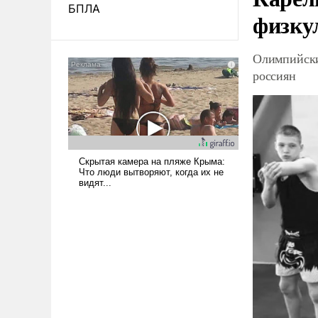
БПЛА
физку
Олимпийски
россиян