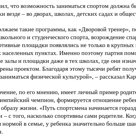
ил, что возможность заниматься спортом должна б
и везде – во дворах, школах, детских садах и обще
лжаем такие программы, как «Дворовой тренер», п
школьного и студенческого спорта, возрождение спа
ртивные площадки появлялись не только в крупных г
 населенных пунктах. Именно поэтому партия помо
е залы и площадки даже в тех школах, где они изна
рены проектом. Благодаря этому тысячи ребят пол
заниматься физической культурой», – рассказал Ка
ачение, по его мнению, имеет личный пример родит
лимпийский чемпион, формируется отношение ребен
 образу жизни. «Путь спортсмена начинается гораз
 – с того, насколько спортивны сами родители. Ког
я нормой в семье, у ребенка значительно больше ша
н.