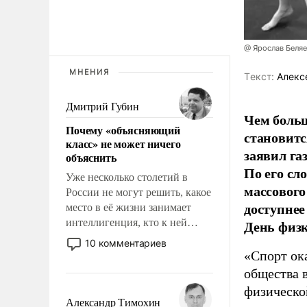
@ Ярослав Беля
МНЕНИЯ
Tекст:
Алекс
Дмитрий Губин
Чем больш
Почему «объясняющий
становитс
класс» не может ничего
заявил г
объяснить
По его сл
Уже несколько столетий в
массового
России не могут решить, какое
доступнее
место в её жизни занимает
интеллигенция, кто к ней
День физ
принадлежит, а кого из неё
10 комментариев
исключили с правом
«Спорт ока
восстановления и без оного. И
общества 
чем она отличается от просто
физическо
образованных людей. Иногда
Александр Тимохин