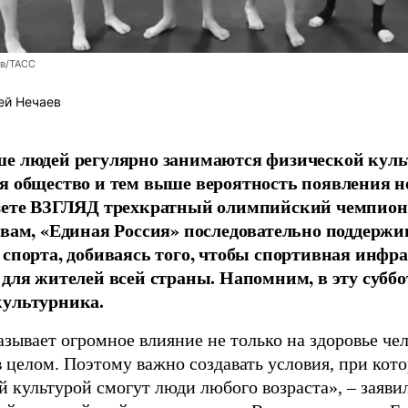
ев/ТАСС
ей Нечаев
е людей регулярно занимаются физической культ
я общество и тем выше вероятность появления 
азете ВЗГЛЯД трехкратный олимпийский чемпион
овам, «Единая Россия» последовательно поддержи
 спорта, добиваясь того, чтобы спортивная инфр
 для жителей всей страны. Напомним, в эту суббо
культурника.
зывает огромное влияние не только на здоровье чел
в целом. Поэтому важно создавать условия, при кот
й культурой смогут люди любого возраста», – заяви