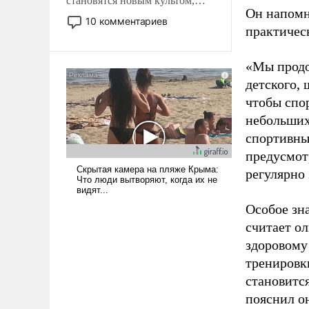
становятся новым культом,
Он напомн
постепенно вытесняя и
10 комментариев
практическ
отменяя традиционное
требование к человеку – быть
мужественным и твердым под
«Мы продо
ударами судьбы, брать на себя
детского, 
ответственность, помогать
чтобы спо
слабым, идти вперед и
небольших
адаптироваться.
спортивны
предусмот
регулярно 
Особое зн
считает о
здоровому
тренировки
становитс
пояснил о