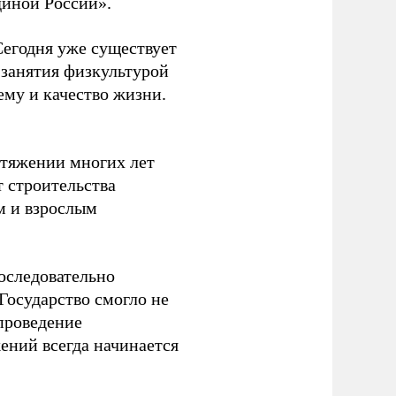
диной России».
Сегодня уже существует
 занятия физкультурой
ему и качество жизни.
отяжении многих лет
т строительства
м и взрослым
оследовательно
Государство смогло не
проведение
ений всегда начинается