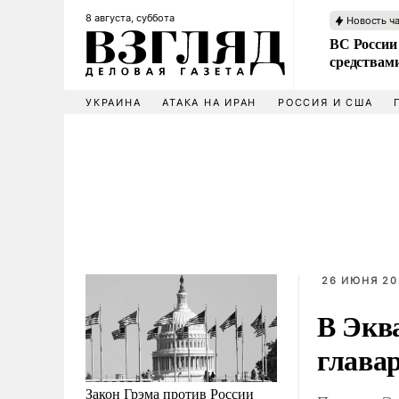
8 августа, суббота
Новость ч
ВС России 
средствам
УКРАИНА
АТАКА НА ИРАН
РОССИЯ И США
26 ИЮНЯ 20
В Экв
глава
Закон Грэма против России