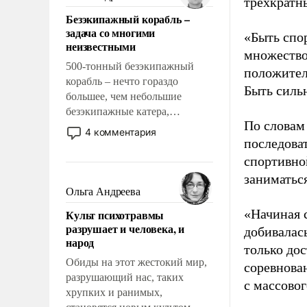
трехкратн
казалось, что эти вопросы
Безэкипажный корабль –
решены раз и навсегда, но –
задача со многими
«Быть спо
нет, не решены.
неизвестными
множество
500-тонный безэкипажный
положител
корабль – нечто гораздо
Быть силь
большее, чем небольшие
безэкипажные катера,
По словам
применение которых уже
4 комментария
стало обыденностью. Задача по
последоват
созданию такого корабля очень
спортивно
сложна и амбициозна. Однако
заниматьс
и ее реализация радикально
Ольга Андреева
поднимет наши боевые
«Начиная 
Культ психотравмы
возможности.
разрушает и человека, и
добивалас
народ
только до
Обиды на этот жестокий мир,
соревнова
разрушающий нас, таких
с массовог
хрупких и ранимых,