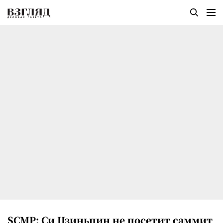
SCMP: Си Цзиньпин не посетит саммит