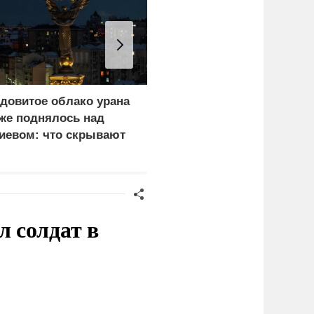
довитое облако урана
«Генерал-провал»: кака
же поднялось над
правда выяснилась про
иевом: что скрывают
Драпатого
ласти
 солдат в