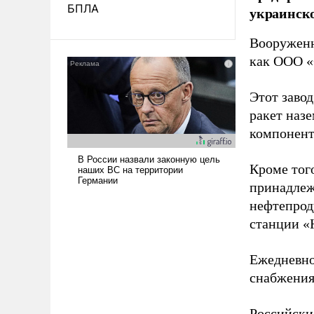
БПЛА
украинск
Вооруженн
как ООО «
Этот заво
ракет наз
компонент
Кроме тог
принадлеж
нефтепрод
станции «
Ежедневно
снабжения
Российски