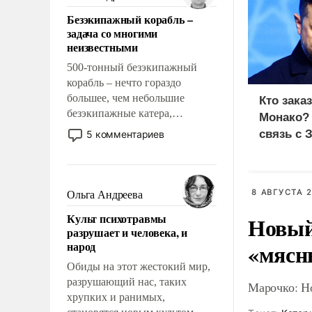
казалось, что эти вопросы
Безэкипажный корабль –
решены раз и навсегда, но –
задача со многими
нет, не решены.
неизвестными
500-тонный безэкипажный
корабль – нечто гораздо
большее, чем небольшие
Кто зака
безэкипажные катера,
Монако?
применение которых уже
связь с 
5 комментариев
стало обыденностью. Задача по
созданию такого корабля очень
сложна и амбициозна. Однако
и ее реализация радикально
8 АВГУСТА 2
Ольга Андреева
поднимет наши боевые
Культ психотравмы
Новый
возможности.
разрушает и человека, и
«мясн
народ
Обиды на этот жестокий мир,
разрушающий нас, таких
Марочко: Н
хрупких и ранимых,