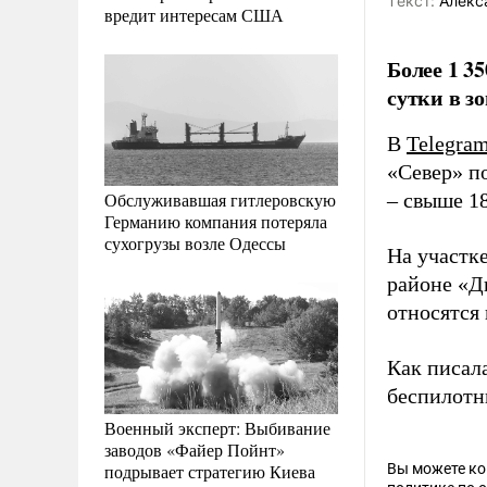
Tекст:
Алекс
вредит интересам США
Более 1 
сутки в з
В
Telegra
«Север» по
Обслуживавшая гитлеровскую
– свыше 18
Германию компания потеряла
сухогрузы возле Одессы
На участке
районе «Д
относятся 
Как писал
беспилотн
Военный эксперт: Выбивание
заводов «Файер Пойнт»
подрывает стратегию Киева
Вы можете к