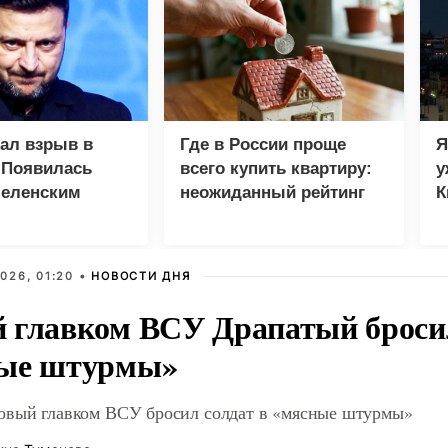
зал взрыв в
Где в России проще
Я
 Появилась
всего купить квартиру:
у
Зеленским
неожиданный рейтинг
К
в
026, 01:20 •
НОВОСТИ ДНЯ
 главком ВСУ Драпатый бросил
ые штурмы»
овый главком ВСУ бросил солдат в «мясные штурмы»