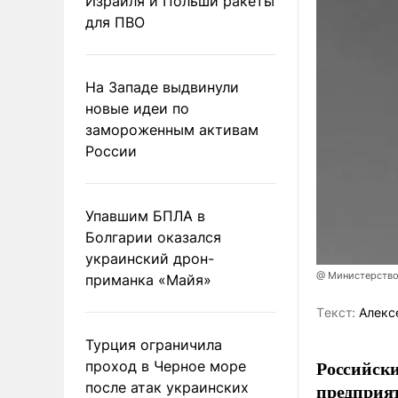
Израиля и Польши ракеты
для ПВО
На Западе выдвинули
новые идеи по
замороженным активам
России
Упавшим БПЛА в
Болгарии оказался
украинский дрон-
@ Министерство
приманка «Майя»
Tекст:
Алекс
Турция ограничила
Российски
проход в Черное море
после атак украинских
предприя