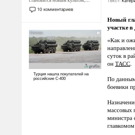
становятся новым культом,
Tекст:
Катер
постепенно вытесняя и
10 комментариев
отменяя традиционное
Новый гл
требование к человеку – быть
участке в
мужественным и твердым под
ударами судьбы, брать на себя
«Как и ож
ответственность, помогать
слабым, идти вперед и
направлени
адаптироваться.
суток в ра
он
ТАСС
.
По данным
боевики п
Назначени
массовых 
министра 
главкомом