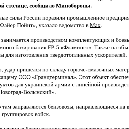
ой столице, сообщило Минобороны.
ые силы России поразили промышленное предприят
Файер Пойнт», указало ведомство в
Max
.
д занимается производством комплектующих и боев
емного базирования FP-5 «Фламинго». Также на объе
ы для изготовления твердотопливных ускорителей.
о, удар пришелся по складу горюче-смазочных матер
ащему ООО «Грандтерминал». Этот объект обеспеч
уктов для украинской армии с линейной производс
Новоград-Волынский».
 там заправляются бензовозы, направляющиеся на в
 группировок войск.
е ударные беспилотники также атаковали два сухогр