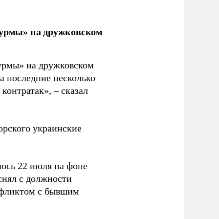
урмы» на дружковском
урмы» на дружковском
за последние несколько
контратак», – сказал
орского украинские
ось 22 июля на фоне
снял с должности
нфликтом с бывшим