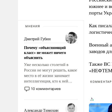
южнее и в
порты Укр
Как писал
МНЕНИЯ
логистичес
Дмитрий Губин
Военный 
Почему «объясняющий
заводов д
класс» не может ничего
объяснить
Также ВС 
Уже несколько столетий в
«НЕФТЕМАШ
России не могут решить, какое
место в её жизни занимает
интеллигенция, кто к ней
КОММЕНТАРИ
принадлежит, а кого из неё
10 комментариев
исключили с правом
восстановления и без оного. И
чем она отличается от просто
образованных людей. Иногда
Александр Тимохин