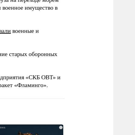
и военное имущество в
вали
военные и
ние старых оборонных
дприятия «СКБ ОВТ» и
ракет «Фламинго».
i