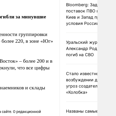
Bloomberg: Задержка
поставок ПВО вынудит
огибли за минувшие
Киев и Запад принять
условия России
твенности группировки
 более 220, в зоне «Юг»
Уральский журналист
Александр Родионов
погиб на СВО
Восток» – более 200 и в
ркнули, что все цифры
Стало известно о
возбуждении дела из-з
угроз создателям
наемников и склады
«Колобка»
Названы самые
 сайте. О редакционной