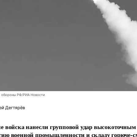
 обороны РФ/РИА Новости
ей Дегтярёв
е войска нанесли групповой удар высокоточным
тию военной промышленности и складу горюче-с