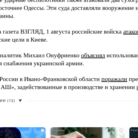
осточнее Одессы. Эти суда доставляли вооружение 
аины.
а газета ВЗГЛЯД, 1 августа российские войска
атако
кие цели в Киеве.
аналитик Михаил Онуфриенко
объяснял
использова
ля снабжения украинской армии.
России в Ивано-Франковской области
поражали
пре
», задействованные в производстве и хранении 
И (12)
▼
i
i