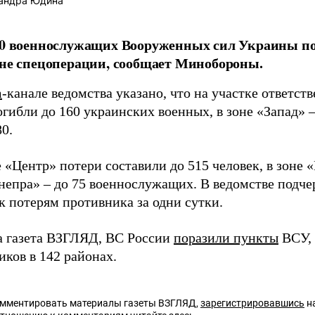
андра Юдина
350 военнослужащих Вооруженных сил Украины п
оне спецоперации, сообщает Минобороны.
m
-канале ведомства указано, что на участке ответс
гибли до 160 украинских военных, в зоне «Запад» –
0.
 «Центр» потери составили до 515 человек, в зоне «
непра» – до 75 военнослужащих. В ведомстве подче
к потерям противника за одни сутки.
а газета ВЗГЛЯД, ВС России
поразили пункты
ВСУ, 
иков в 142 районах.
омментировать материалы газеты ВЗГЛЯД,
зарегистрировавшись
на