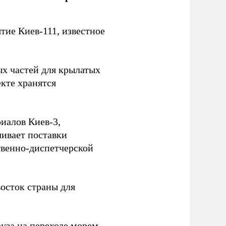
ие Киев-111, известное
ых частей для крылатых
кте хранятся
иалов Киев-3,
ивает поставки
твенно-диспетчерской
осток страны для
уза на переходе морем