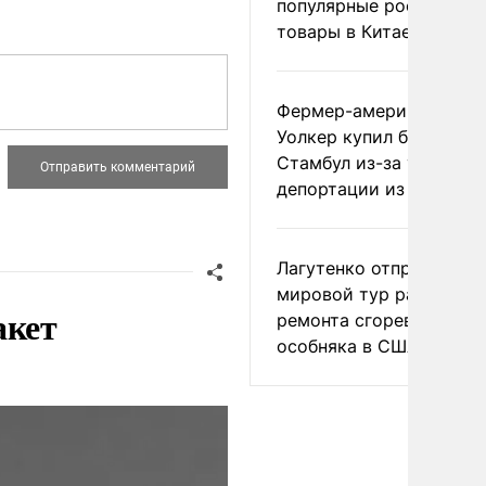
популярные российски
товары в Китае
Фермер-американец
Уолкер купил билет в
Стамбул из-за угрозы
депортации из России
Лагутенко отправился в
мировой тур ради
акет
ремонта сгоревшего
особняка в США