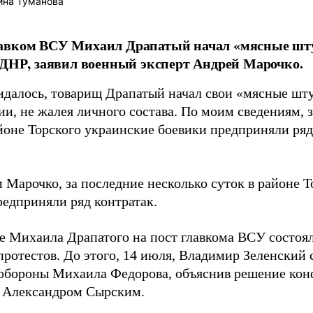
ина Туманова
авком ВСУ Михаил Драпатый начал «мясные шт
 ДНР, заявил военный эксперт Андрей Марочко.
идалось, товарищ Драпатый начал свои «мясные шт
и, не жалея личного состава. По моим сведениям, 
йоне Торского украинские боевики предприняли ряд 
 Марочко, за последние несколько суток в районе Т
редприняли ряд контратак.
е Михаила Драпатого на пост главкома ВСУ состоял
протестов. До этого, 14 июля, Владимир Зеленский 
обороны Михаила Федорова, объяснив решение ко
 Александром Сырским.