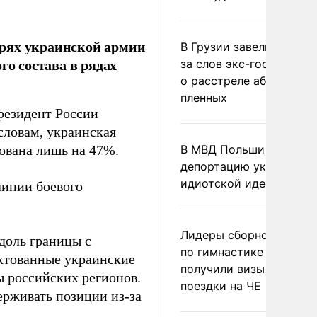
ерях украинской армии
В Грузии завели дело и
го состава в рядах
за слов экс-госминист
о расстреле абхазских
пленных
президент России
 словам, украинская
тована лишь на 47%.
В МВД Польши назвали
депортацию украинцев
идиотской идеей
линии боевого
Лидеры сборной Росси
вдоль границы с
по гимнастике не
ектованные украинские
получили визы для
ы российских регионов.
поездки на ЧЕ
ерживать позиции из-за