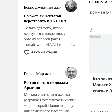
мужественным и твердым под
страну исс
ударами судьбы, брать на себя
Борис Джерелиевский
ответственность, помогать
КОММЕНТАРИ
Сможет ли Пентагон
слабым, идти вперед и
перестроить ВПК США
адаптироваться.
Только для того, чтобы
вернуться к довоенному
объему запасов ракет
Tomahawk, THAAD и Patriot
США потребуется более трех
4 комментария
лет. Даже небольшая война с
Ираном опустошила
американские арсеналы.
Сложившаяся ситуация
Геворг Мирзаян
означает многолетний период
Кто зака
Россия ничего не должна
уязвимости США, например,
Монако?
Армении
перед Китаем.
связь с 
Москва системно и жестко
разрушает тот фантастический
мир, который Пашинян рисует
для армянского населения.