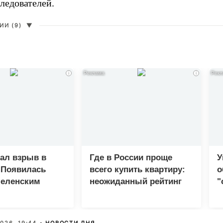
ледователей.
И (9)
▼
i
i
зал взрыв в
Где в России проще
У
 Появилась
всего купить квартиру:
о
Зеленским
неожиданный рейтинг
"
с