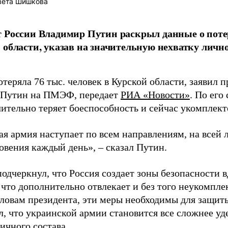
вета Шишкова
 России Владимир Путин раскрыл данные о пот
 области, указав на значительную нехватку лично
теряла 76 тыс. человек в Курской области, заявил 
 Путин на ПМЭФ, передает
РИА «Новости»
. По его
чительно теряет боеспособность и сейчас укомплек
ая армия наступает по всем направлениям, на всей 
овения каждый день», – сказал Путин.
одчеркнул, что Россия создает зоны безопасности 
 что дополнительно отвлекает и без того неукомпл
словам президента, эти меры необходимы для защит
л, что украинской армии становится все сложнее уд
ичного состава.