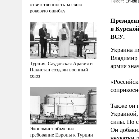
Tекст:
Елиза
ответственность за свою
роковую ошибку
Президент
в Курской
ВСУ.
Украина по
Владимир
Турция, Саудовская Аравия и
армия зна
Пакистан создали военный
союз
«Российск
соприкосн
Также он п
Украиной,
силы. По 
Экономист объяснил
Он добави
требование Европы к Турции
нехватки л