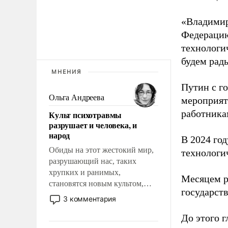
«Владимир
Федерацию
технологи
будем рады
МНЕНИЯ
Путин с г
Ольга Андреева
мероприят
работника
Культ психотравмы
разрушает и человека, и
народ
В 2024 го
Обиды на этот жестокий мир,
технологи
разрушающий нас, таких
хрупких и ранимых,
Месяцем р
становятся новым культом,
государст
постепенно вытесняя и
3 комментария
отменяя традиционное
До этого г
требование к человеку – быть