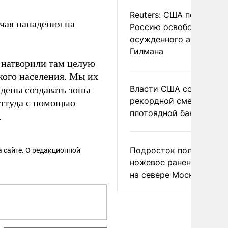
Reuters: США попросил
чая нападения на
Россию освободить
осужденного американ
Гилмана
, натворили там целую
кого населения. Мы их
Власти США сообщили 
ждены создавать зоны
рекордной смертности 
оттуда с помощью
плотоядной бактерии
.
Подросток получил
 сайте. О редакционной
ножевое ранение в дра
на севере Москвы