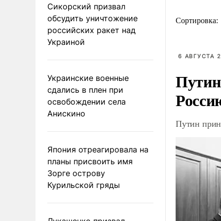
Сикорский призвал
обсудить уничтожение
Сортировка:
российских ракет над
Украиной
6 АВГУСТА 2
Путин
Украинские военные
сдались в плен при
Росси
освобождении села
Анискино
Путин прин
Япония отреагировала на
планы присвоить имя
Зорге острову
Курильской гряды
Лукашенко призвал