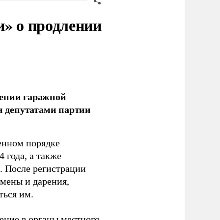
и» о продлении
лении гаражной
ан депутатами партии
енном порядке
 года, а также
 После регистрации
 мены и дарения,
ться им.
ение в органы местного