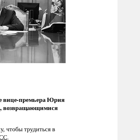
е вице-премьера Юрия
ми, возвращающимися
у, чтобы трудиться в
СС
.