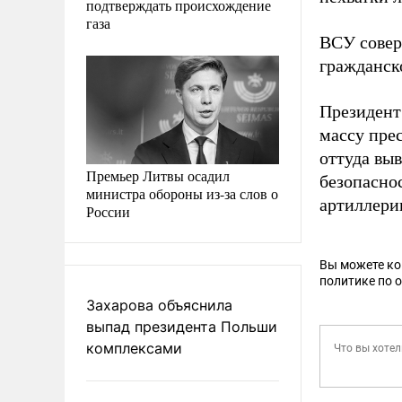
подтверждать происхождение
газа
ВСУ совер
гражданск
Президент
массу пре
оттуда вы
Премьер Литвы осадил
безопасно
министра обороны из-за слов о
артиллери
России
Вы можете к
политике по 
Захарова объяснила
выпад президента Польши
комплексами