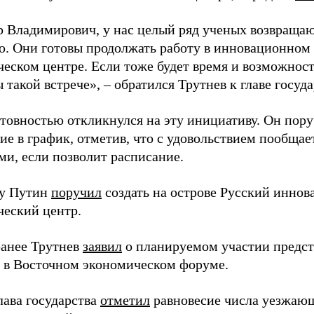
 Владимирович, у нас целый ряд ученых возвращаю
. Они готовы продолжать работу в инновационном 
ческом центре. Если тоже будет время и возможност
 такой встрече», – обратился Трутнев к главе госуда
отовностью откликнулся на эту инициативу. Он пор
ие в график, отметив, что с удовольствием пообщае
ми, если позволит расписание.
ду Путин
поручил
создать на острове Русский инно
ческий центр.
анее Трутнев
заявил
о планируемом участии предс
в в Восточном экономическом форуме.
лава государства
отметил
равновесие числа уезжаю