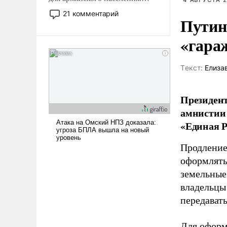
4 АВГУСТА 2
Мир, где политические
21 комментарий
Путин
прожекты будут безусловно
оплачиваться за счет
«гара
российских
налогоплательщиков и где
Еревану за свои поступки не
Tекст:
Елиза
нужно отвечать.
Президент
амнистии 
«Единая Р
Продление
оформлять 
земельные
владельцы
передават
Для оформ