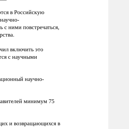
тся в Российскую
научно-
ь с ними повстречаться,
рства.
учил включить это
тся с научными
вационный научно-
тавителей минимум 75
щих и возвращающихся в