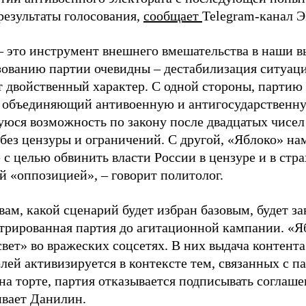
результаты голосования,
сообщает
Telegram-канал 
– это инструмент внешнего вмешательства в наши в
зованию партии очевидны – дестабилизация ситуаци
т двойственный характер. С одной стороны, партию
, объединяющий антивоенную и антигосударственну
юся возможность по закону после двадцатых чисел
 без цензуры и ограничений. С другой, «Яблоко» н
 с целью обвинить власти России в цензуре и в стра
й «оппозицией», – говорит политолог.
вам, какой сценарий будет избран базовым, будет за
стрированная партия до агитационной кампании. «Я
свет» во вражеских соцсетях. В них выдача контент
лей активизируется в контексте тем, связанных с па
на торте, партия отказывается подписывать соглаше
ивает Данилин.