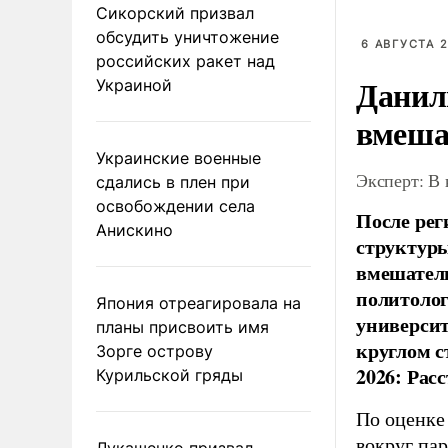
Сикорский призвал
обсудить уничтожение
6 АВГУСТА 2
российских ракет над
Данил
Украиной
вмеша
Украинские военные
Эксперт: В
сдались в плен при
освобождении села
После рег
Анискино
структуры
вмешатель
политолог
Япония отреагировала на
универси
планы присвоить имя
круглом с
Зорге острову
2026: Рас
Курильской гряды
По оценке
вокруг па
Лукашенко призвал