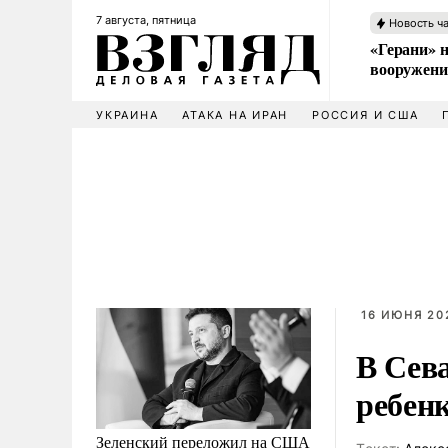
7 августа, пятница
Новость ч
«Герани» н
вооружени
УКРАИНА
АТАКА НА ИРАН
РОССИЯ И США
16 ИЮНЯ 202
В Сева
ребен
Зеленский переложил на США