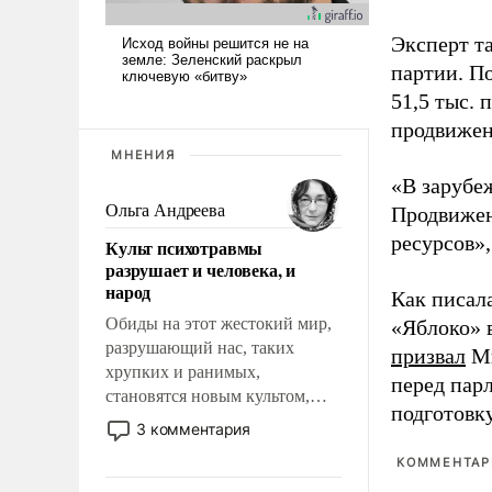
Эксперт т
партии. П
51,5 тыс.
продвижени
МНЕНИЯ
«В зарубе
Ольга Андреева
Продвижен
ресурсов»,
Культ психотравмы
разрушает и человека, и
народ
Как писал
Обиды на этот жестокий мир,
«Яблоко» 
разрушающий нас, таких
призвал
Ми
хрупких и ранимых,
перед пар
становятся новым культом,
подготовк
постепенно вытесняя и
3 комментария
отменяя традиционное
КОММЕНТАРИ
требование к человеку – быть