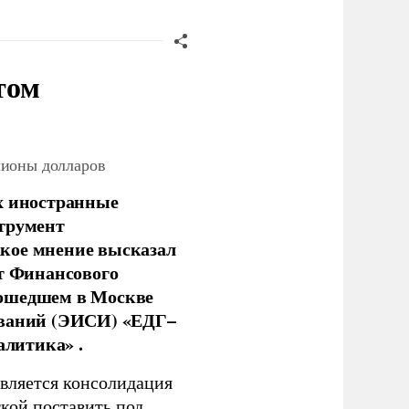
том
лионы долларов
х иностранные
струмент
кое мнение высказал
нт Финансового
рошедшем в Москве
ований (ЭИСИ) «ЕДГ–
алитика» .
является консолидация
кой поставить под