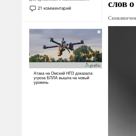
слов о
Мир, где политические
21 комментарий
прожекты будут безусловно
Синкявичюс
оплачиваться за счет
российских
налогоплательщиков и где
Еревану за свои поступки не
нужно отвечать.