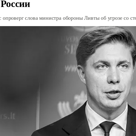
 России
 опроверг слова министра обороны Ливты об угрозе со с