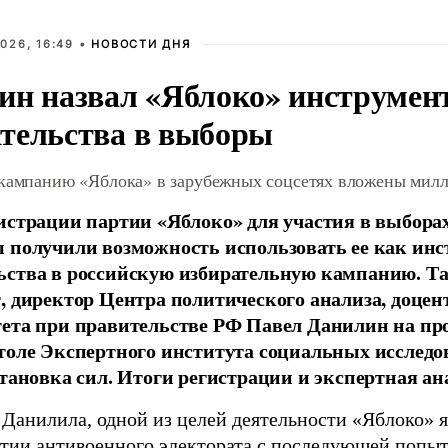
026, 16:49 •
НОВОСТИ ДНЯ
ин назвал «Яблоко» инструмен
тельства в выборы
 кампанию «Яблока» в зарубежных соцсетях вложены мил
истрации партии «Яблоко» для участия в выбора
 получили возможность использовать ее как ин
ства в российскую избирательную кампанию. Та
, директор Центра политического анализа, доце
тета при правительстве РФ Павел Данилин на п
толе Экспертного института социальных исслед
становка сил. Итоги регистрации и экспертная ан
 Данилила, одной из целей деятельности «Яблоко» 
ртии антивоенного электората с последующей попыт