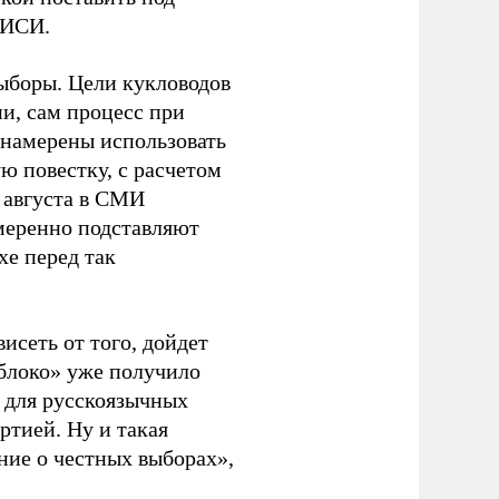
ЭИСИ.
ыборы. Цели кукловодов
и, сам процесс при
 намерены использовать
ю повестку, с расчетом
 августа в СМИ
амеренно подставляют
хе перед так
висеть от того, дойдет
блоко» уже получило
а для русскоязычных
ртией. Ну и такая
ние о честных выборах»,