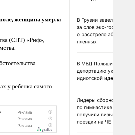
ополе, женщина умерла
В Грузии завели дело и
за слов экс-госминист
о расстреле абхазских
тва (СНТ) «Риф»,
пленных
мства.
бстоятельства
В МВД Польши назвали
депортацию украинцев
идиотской идеей
ах у ребенка самого
Лидеры сборной Росси
по гимнастике не
получили визы для
поездки на ЧЕ