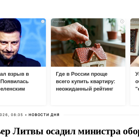
i
i
зал взрыв в
Где в России проще
У
 Появилась
всего купить квартиру:
о
Зеленским
неожиданный рейтинг
"
с
026, 08:35 •
НОВОСТИ ДНЯ
ер Литвы осадил министра обо