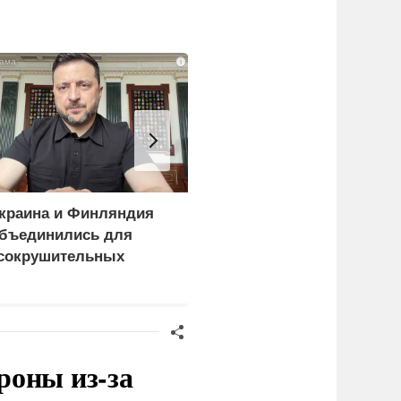
i
краина и Финляндия
«Генерал-провал»: кака
бъединились для
правда выяснилась про
сокрушительных
Драпатого
анкций" против России
роны из-за