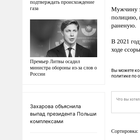
подтверждать происхождение
газа
Мужчину з
полицию, 
раненую.
В 2021 го
ходе ссор
Премьер Литвы осадил
министра обороны из-за слов о
Вы можете к
России
политике по 
Захарова объяснила
выпад президента Польши
комплексами
Сортировка: