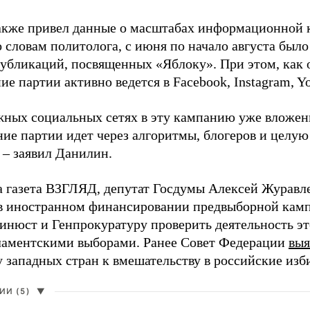
акже привел данные о масштабах информационной 
о словам политолога, с июня по начало августа был
 публикаций, посвященных «Яблоку». При этом, как
е партии активно ведется в Facebook, Instagram, Y
жных социальных сетях в эту кампанию уже вложе
ие партии идет через алгоритмы, блогеров и целу
 – заявил Данилин.
а газета ВЗГЛЯД, депутат Госдумы Алексей Журавл
в иностранном финансировании предвыборной кам
нюст и Генпрокуратуру проверить деятельность э
ламентскими выборами. Ранее Совет Федерации
выя
у западных стран к вмешательству в российские изб
И (5)
▼