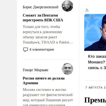
мужественным и твердым под
ударами судьбы, брать на себя
Борис Джерелиевский
ответственность, помогать
Сможет ли Пентагон
слабым, идти вперед и
перестроить ВПК США
адаптироваться.
Только для того, чтобы
вернуться к довоенному
объему запасов ракет
Tomahawk, THAAD и Patriot
США потребуется более трех
4 комментария
лет. Даже небольшая война с
Кто зака
Ираном опустошила
Монако?
американские арсеналы.
связь с 
Сложившаяся ситуация
Геворг Мирзаян
означает многолетний период
Россия ничего не должна
уязвимости США, например,
Армении
перед Китаем.
7 АВГУСТА 2
Москва системно и жестко
разрушает тот фантастический
Премь
мир, который Пашинян рисует
для армянского населения.