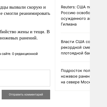
дцы вызвали скорую и
Reuters: США попросил
Россию освободить
е смогли реанимировать
осужденного американ
Гилмана
убийство жены и тещи. В
 ножевых ранений.
Власти США сообщили 
рекордной смертности 
плотоядной бактерии
 сайте. О редакционной
Подросток получил
ножевое ранение в дра
на севере Москвы