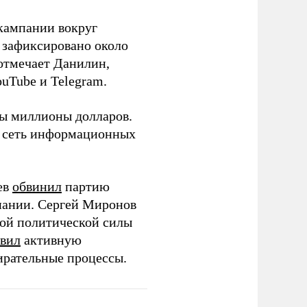
кампании вокруг
о зафиксировано около
 отмечает Данилин,
ouTube и Telegram.
ны миллионы долларов.
ю сеть информационных
ев
обвинил
партию
пании. Сергей Миронов
той политической силы
вил
активную
ирательные процессы.