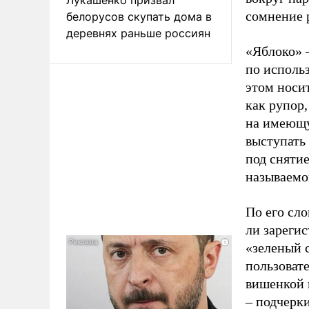
сомнение 
белорусов скупать дома в
деревнях раньше россиян
«Яблоко» 
по исполь
этом носи
как рупор
на имеющу
выступать
под снятие
называемо
По его сло
ли зареги
«зеленый 
пользовате
вишенкой 
– подчерк