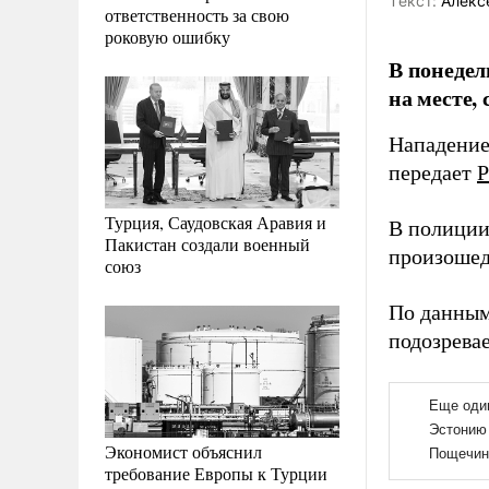
Tекст:
Алекс
ответственность за свою
роковую ошибку
В понедел
на месте,
Нападение
передает
Р
Турция, Саудовская Аравия и
В полиции
Пакистан создали военный
произошед
союз
По данным
подозрева
Экономист объяснил
требование Европы к Турции