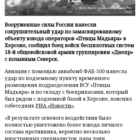
Фото: Пресс-служба Минобороны РФ/
ТАСС
Вооруженные силы России нанесли
сокрушительный удар по замаскированному
объекту взвода операторов «Птицы Мадьяра» в
Херсоне, сообщил боец войск беспилотных систем
18-й общевойсковой армии группировки «Днепр»
с позывным Северск.
Авиация с помощью авиабомб ФАБ-500 нанесла
удар по подземному пункту временного
размещения подразделения ВСУ «Птицы
Мадьяра» и по складу с боеприпасами, который
был рядом с подземной базой в Херсоне, пояснил
собеседник
РИА «Новости»
.
«В результате огневого воздействия было
полностью уничтожено более взвода личного
состава противника, вероятно несколько
иностранных специалистов, пара тонн