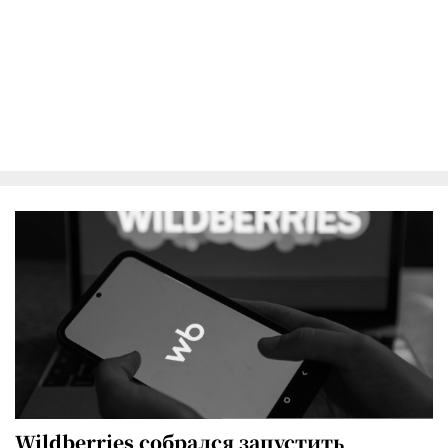
Wildberries собрался запустить