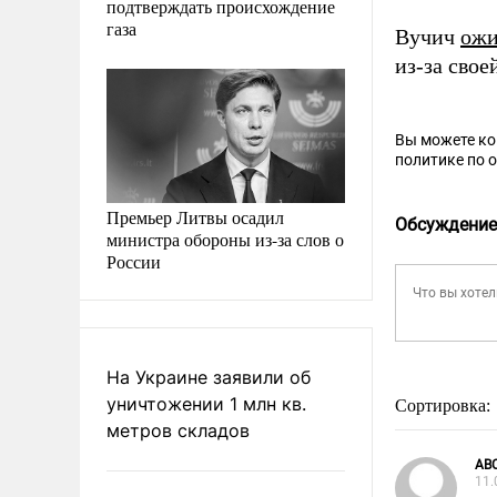
подтверждать происхождение
газа
Вучич
ожи
из-за свое
Вы можете к
политике по 
Премьер Литвы осадил
Обсуждение
министра обороны из-за слов о
России
На Украине заявили об
уничтожении 1 млн кв.
Сортировка:
метров складов
АВ
11.