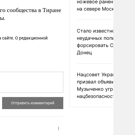
ножевое ранение в дра
на севере Москвы
го сообщества в Тиране
ы.
Стало известно о
неудачных попытках ВС
 сайте. О редакционной
форсировать Северски
Донец
Нацсовет Украины по Т
призвал объявить
Музыченко угрозой
нацбезопасности