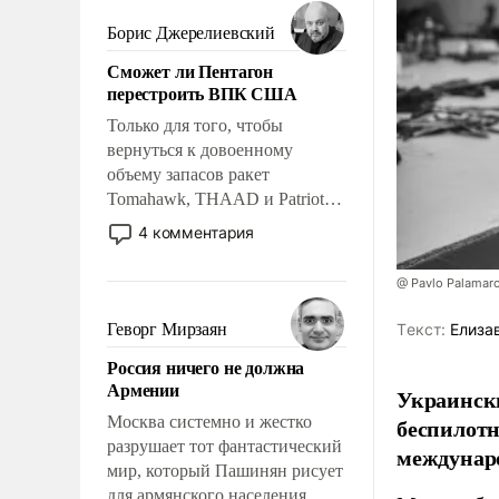
мужественным и твердым под
ударами судьбы, брать на себя
Борис Джерелиевский
ответственность, помогать
Сможет ли Пентагон
слабым, идти вперед и
перестроить ВПК США
адаптироваться.
Только для того, чтобы
вернуться к довоенному
объему запасов ракет
Tomahawk, THAAD и Patriot
США потребуется более трех
4 комментария
лет. Даже небольшая война с
Ираном опустошила
@ Pavlo Palamar
американские арсеналы.
Сложившаяся ситуация
Геворг Мирзаян
Tекст:
Елиза
означает многолетний период
Россия ничего не должна
уязвимости США, например,
Армении
Украински
перед Китаем.
Москва системно и жестко
беспилотн
разрушает тот фантастический
междунаро
мир, который Пашинян рисует
для армянского населения.