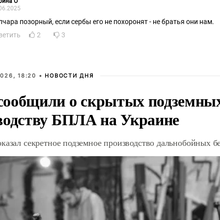
рина О
06.2025
лчара позорный, если сербы его не похоронят - не братья они нам.
ветить
2
3
026, 18:20 •
НОВОСТИ ДНЯ
ообщили о скрытых подземных 
водству БПЛА на Украине
оказал секретное подземное производство дальнобойных б