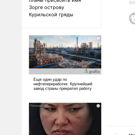
От
Зорге острову
Курильской гряды