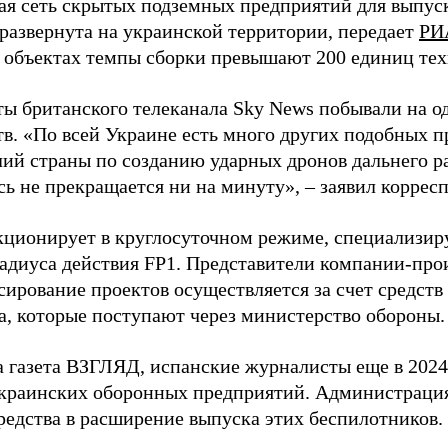
я сеть скрытых подземных предприятий для выпус
 развернута на украинской территории, передает
РИ
 объектах темпы сборки превышают 200 единиц тех
ы британского телеканала Sky News побывали на о
в. «По всей Украине есть много других подобных п
лий страны по созданию ударных дронов дальнего ра
сь не прекращается ни на минуту», – заявил корре
кционирует в круглосуточном режиме, специализир
радиуса действия FP1. Представители компании-про
сирование проектов осуществляется за счет средст
а, которые поступают через министерство обороны.
а газета ВЗГЛЯД, испанские журналисты еще в 2024
краинских оборонных предприятий. Администрац
редства в расширение выпуска этих беспилотников.