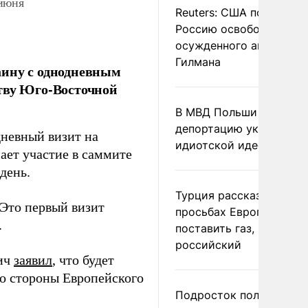
 июня
Reuters: США попросил
Россию освободить
осужденного американ
Гилмана
аину с однодневным
ству Юго-Восточной
В МВД Польши назвали
депортацию украинцев
невный визит на
идиотской идеей
мает участие в саммите
день.
Турция рассказала о
 Это первый визит
просьбах Европы
.
поставить газ, но не
российский
чич
заявил
, что будет
со стороны Европейского
Подросток получил