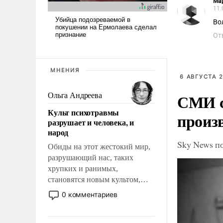
Ма
11.
Во
От
МНЕНИЯ
6 АВГУСТА 2
СМИ с
Ольга Андреева
Культ психотравмы
произ
разрушает и человека, и
народ
Sky News п
Обиды на этот жестокий мир,
разрушающий нас, таких
хрупких и ранимых,
становятся новым культом,
постепенно вытесняя и
0 комментариев
отменяя традиционное
требование к человеку – быть