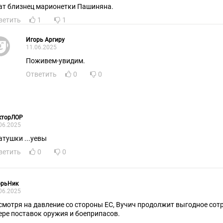
ат близнец марионетки Пашиняна.
ветить
1
1
Игорь Аргиру
11.06.2025
Поживем-увидим.
Ответить
0
0
кторЛОР
06.2025
атушки ...уевы
ветить
0
0
орьНик
06.2025
смотря на давление со стороны ЕС, Вучич продолжит выгодное сот
ере поставок оружия и боеприпасов.