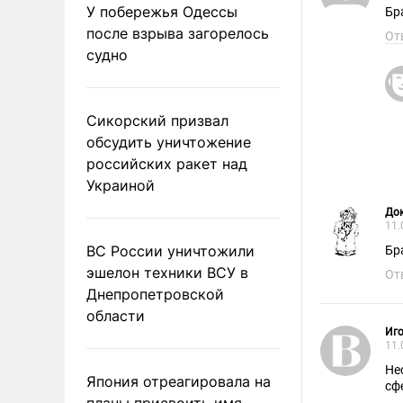
У побережья Одессы
Бр
после взрыва загорелось
От
судно
Сикорский призвал
обсудить уничтожение
российских ракет над
Украиной
До
11.
ВС России уничтожили
Бр
эшелон техники ВСУ в
От
Днепропетровской
области
Иг
11.
Не
Япония отреагировала на
сф
планы присвоить имя