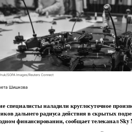
chuk/SOPA Images/Reuters Connect
вета Шишкова
е специалисты наладили круглосуточное произв
иков дальнего радиуса действия в скрытых подз
дном финансировании, сообщает телеканал Sky 