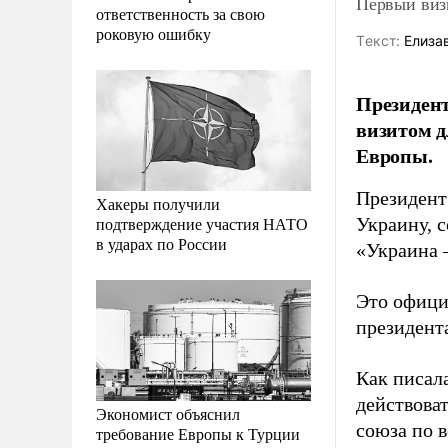
Первый виз
ответственность за свою
роковую ошибку
Tекст:
Елиза
Президент
визитом д
Европы.
Президент
Хакеры получили
подтверждение участия НАТО
Украину, 
в ударах по России
«Украина 
Это офици
президент
Как писал
действоват
Экономист объяснил
союза по 
требование Европы к Турции