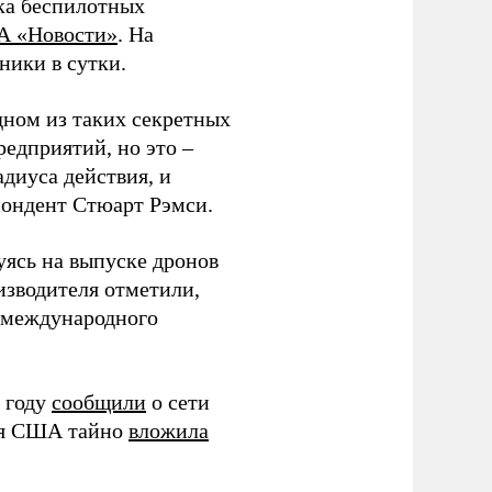
ка беспилотных
А «Новости»
. На
ники в сутки.
дном из таких секретных
редприятий, но это –
диуса действия, и
спондент Стюарт Рэмси.
уясь на выпуске дронов
изводителя отметили,
в международного
 году
сообщили
о сети
ия США тайно
вложила