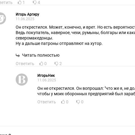
ветить
1
4
Игорь Аргиру
11.06.2025
Он открестился. Может, конечно, и врет. Но есть вероятнос
Ведь покупатель, наверное, чехи, румыны, болгары или как
северомакедонцы.
Ну а дальше патроны отправляют на хутор.
Читать полностью
Ответить
0
2
ИгорьНик
11.06.2025
Он не открестился. Он вопрошал: "что же я, не д
чтобы у моих оборонных предприятий был зараб
Ответить
0
0