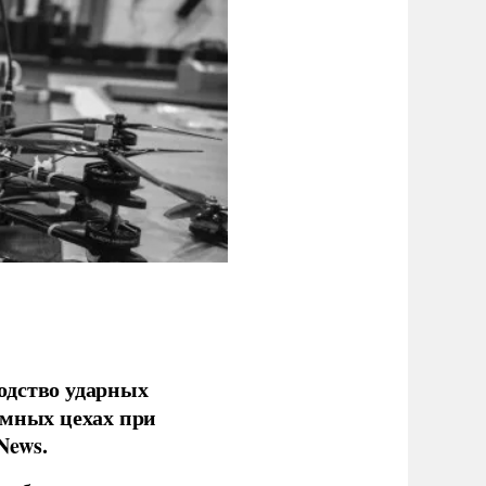
одство ударных
емных цехах при
News.