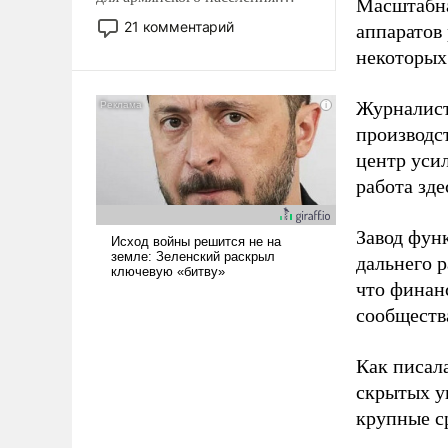
Масштабна
Мир, где политические
21 комментарий
аппаратов
прожекты будут безусловно
некоторых
оплачиваться за счет
российских
Журналист
налогоплательщиков и где
Еревану за свои поступки не
производст
нужно отвечать.
центр уси
работа зде
Завод фун
дальнего 
что финан
сообществ
Как писал
скрытых у
крупные с