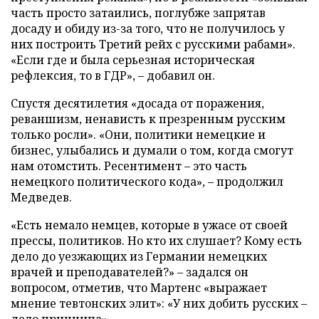
часть просто затаились, поглубже запрятав
досаду и обиду из-за того, что не получилось у
них построить Третий рейх с русскими рабами».
«Если где и была серьезная историческая
рефлексия, то в ГДР», – добавил он.
Спустя десятилетия «досада от поражения,
реваншизм, ненависть к презренным русским
только росли». «Они, политики немецкие и
бизнес, улыбались и думали о том, когда смогут
нам отомстить. Ресентимент – это часть
немецкого политического кода», – продолжил
Медведев.
«Есть немало немцев, которые в ужасе от своей
прессы, политиков. Но кто их слушает? Кому есть
дело до уезжающих из Германии немецких
врачей и преподавателей?» – задался он
вопросом, отметив, что Мартенс «выражает
мнение тевтонских элит»: «У них добить русских –
дело принципа».