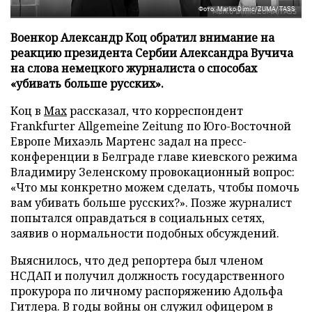
Фото: Marko Dimic/ZUMA/TASS
Военкор Александр Коц обратил внимание на
реакцию президента Сербии Александра Вучича
на слова немецкого журналиста о способах
«убивать больше русских».
Коц в
Мах
рассказал, что корреспондент
Frankfurter Allgemeine Zeitung по Юго-Восточной
Европе Михаэль Мартенс задал на пресс-
конференции в Белграде главе киевского режима
Владимиру Зеленскому провокационный вопрос:
«Что мы конкретно можем сделать, чтобы помочь
вам убивать больше русских?». Позже журналист
попытался оправдаться в социальных сетях,
заявив о нормальности подобных обсуждений.
Выяснилось, что дед репортера был членом
НСДАП и получил должность государственного
прокурора по личному распоряжению Адольфа
Гитлера. В годы войны он служил офицером в