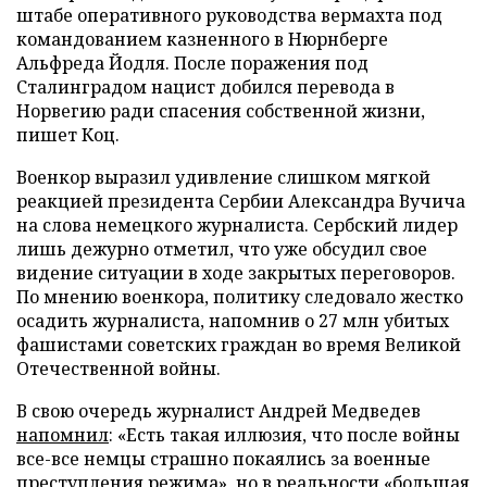
штабе оперативного руководства вермахта под
командованием казненного в Нюрнберге
Альфреда Йодля. После поражения под
Сталинградом нацист добился перевода в
Норвегию ради спасения собственной жизни,
пишет Коц.
Военкор выразил удивление слишком мягкой
реакцией президента Сербии Александра Вучича
на слова немецкого журналиста. Сербский лидер
лишь дежурно отметил, что уже обсудил свое
видение ситуации в ходе закрытых переговоров.
По мнению военкора, политику следовало жестко
осадить журналиста, напомнив о 27 млн убитых
фашистами советских граждан во время Великой
Отечественной войны.
В свою очередь журналист Андрей Медведев
напомнил
: «Есть такая иллюзия, что после войны
все-все немцы страшно покаялись за военные
преступления режима», но в реальности «большая