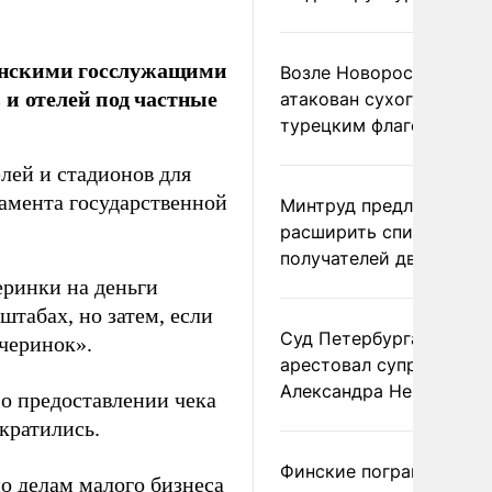
анскими госслужащими
Возле Новороссийска
 и отелей под частные
атакован сухогруз под
турецким флагом
лей и стадионов для
амента государственной
Минтруд предложил
расширить список
получателей двух пенс
еринки на деньги
штабах, но затем, если
Суд Петербурга заочно
ечеринок».
арестовал супругу
Александра Невзорова
 о предоставлении чека
кратились.
Финские пограничники
о делам малого бизнеса