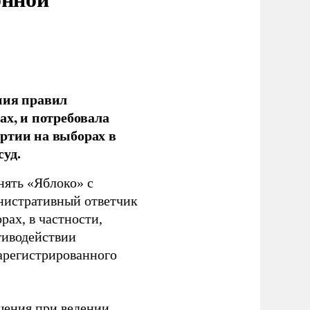
ния правил
ах, и потребовала
ртии на выборах в
уд.
нять «Яблоко» с
инистративный ответчик
ах, в частности,
тиводействии
зарегистрированного
шения при ведении