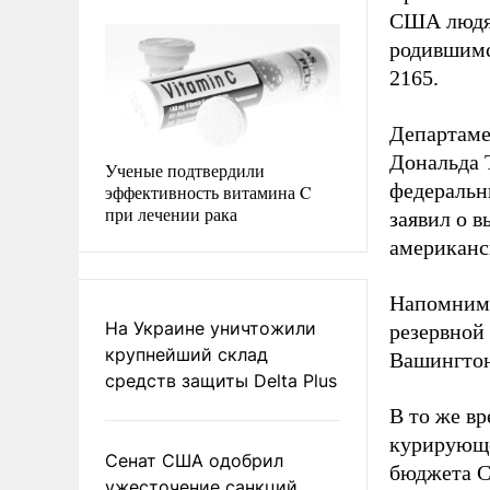
США людям
родившимс
2165.
Департаме
Дональда 
Ученые подтвердили
федеральн
эффективность витамина C
при лечении рака
заявил о 
американс
Напомним
На Украине уничтожили
резервной
крупнейший склад
Вашингтон
средств защиты Delta Plus
В то же в
курирующе
Сенат США одобрил
бюджета С
ужесточение санкций