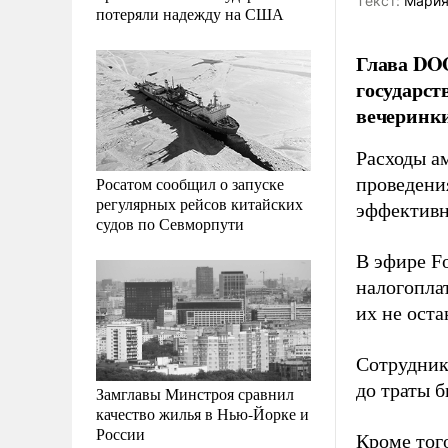
Tекст:
Мария
потеряли надежду на США
Глава DO
государст
вечеринки
Расходы а
Росатом сообщил о запуске
проведени
регулярных рейсов китайских
эффективн
судов по Севморпути
В эфире F
налогоплат
их не оста
Сотрудник
до траты 
Замглавы Минстроя сравнил
качество жилья в Нью-Йорке и
России
Кроме тог