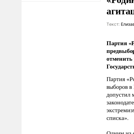
агита
Tекст:
Елиза
Партия «Р
предвыбор
отменить 
Государст
Партия «Р
выборов в
допустил 
законодат
экстремиз
списка».
Одним из 