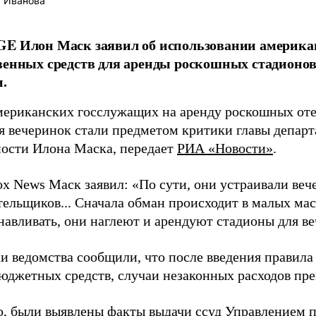
 Иванова
GE Илон Маск заявил об использовании америк
венных средств для аренды роскошных стадионов
.
мериканских госслужащих на аренду роскошных оте
я вечеринок стали предметом критики главы департ
ости Илона Маска, передает
РИА «Новости»
.
ox News Маск заявил: «По сути, они устраивали веч
ельщиков... Сначала обман происходит в малых мас
навливать, они наглеют и арендуют стадионы для в
и ведомства сообщили, что после введения правила
бюджетных средств, случаи незаконных расходов пре
о, были выявлены факты выдачи ссуд Управлением п