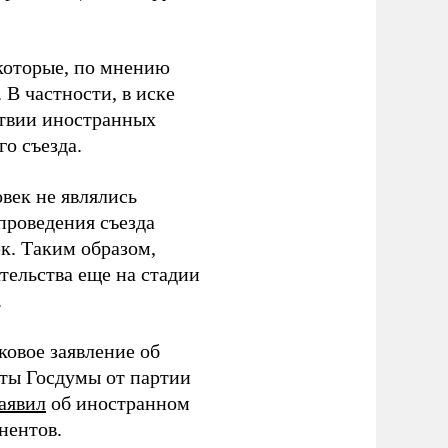
которые, по мнению
В частности, в иске
тствии иностранных
о съезда.
век не являлись
проведения съезда
ек. Таким образом,
тельства еще на стадии
.
ковое заявление об
аты Госдумы от партии
аявил
об иностранном
нентов.