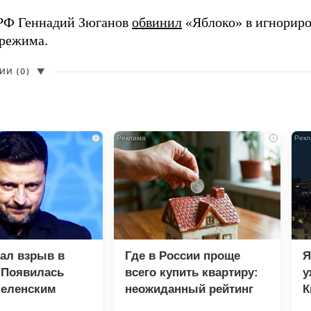
РФ Геннадий Зюганов
обвинил
«Яблоко» в игнорир
 режима.
И (0)
▼
i
i
зал взрыв в
Где в России проще
Я
 Появилась
всего купить квартиру:
у
Зеленским
неожиданный рейтинг
К
в