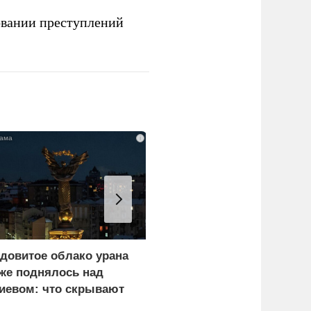
овании преступлений
i
довитое облако урана
Еще один удар по
же поднялось над
нефтепереработке.
иевом: что скрывают
Крупнейший завод
ласти
страны прекратил