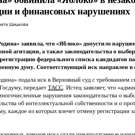
ции и финансовых нарушениях
вета Шишкова
одина» заявила, что «Яблоко» допустило наруше
ной агитации, а также законодательства о выбор
регистрацию федерального списка кандидатов па
венную думу. Соответствующий иск направлен в с
одина» подала иск в Верховный суд с требованием с
 Госдуму, передает
ТАСС
. Истец заявляет, что «адм
многочисленные нарушения законодательства о выбор
ельства об интеллектуальной собственности и о про
му, каждое из которых влечет отмену регистрации 
основных доводов иска стали предполагаемые нару