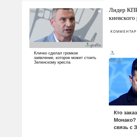
американские арсеналы.
Лидер КП
Сложившаяся ситуация
киевского
означает многолетний период
уязвимости США, например,
перед Китаем.
КОММЕНТАРИ
Кто зака
Монако?
связь с 