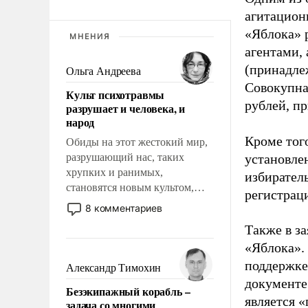
агитацион
«Яблока» 
МНЕНИЯ
агентами,
(принадле
Ольга Андреева
Совокупная
Культ психотравмы
рублей, пр
разрушает и человека, и
народ
Кроме тог
Обиды на этот жестокий мир,
разрушающий нас, таких
установле
хрупких и ранимых,
избиратель
становятся новым культом,
регистрац
постепенно вытесняя и
8 комментариев
отменяя традиционное
Также в з
требование к человеку – быть
«Яблока».
мужественным и твердым под
ударами судьбы, брать на себя
поддержке
Александр Тимохин
ответственность, помогать
документе
Безэкипажный корабль –
слабым, идти вперед и
является 
задача со многими