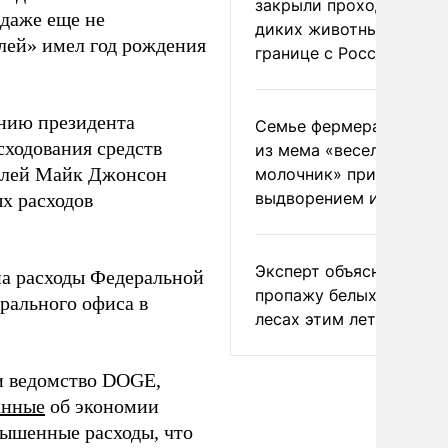
закрыли проходы для
 даже еще не
диких животных на
лей» имел год рождения
границе с Россией
нию президента
Семье фермера Уолкер
сходования средств
из мема «веселый
телей Майк Джонсон
молочник» пригрозили
выдворением из Росси
х расходов
Эксперт объяснил
на расходы Федеральной
пропажу белых грибов 
рального офиса в
лесах этим летом
 и ведомство DOGE,
анные
об экономии
вышенные расходы, что