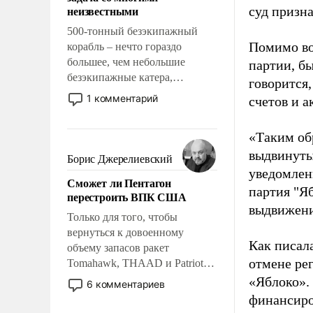
адаптироваться.
неизвестными
суд призн
500-тонный безэкипажный
Помимо во
корабль – нечто гораздо
большее, чем небольшие
партии, б
безэкипажные катера,
говорится,
применение которых уже
1 комментарий
счетов и 
стало обыденностью. Задача по
созданию такого корабля очень
«Таким об
сложна и амбициозна. Однако
выдвинуты
и ее реализация радикально
Борис Джерелиевский
поднимет наши боевые
уведомлени
Сможет ли Пентагон
возможности.
партия "Я
перестроить ВПК США
выдвижения
Только для того, чтобы
вернуться к довоенному
Как писал
объему запасов ракет
отмене ре
Tomahawk, THAAD и Patriot
США потребуется более трех
«Яблоко».
6 комментариев
лет. Даже небольшая война с
финансиро
Ираном опустошила