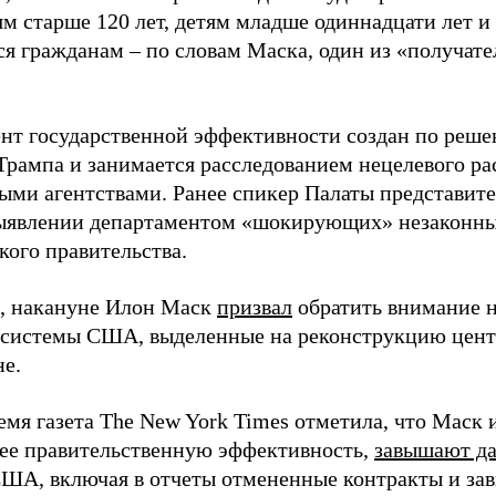
 старше 120 лет, детям младше одиннадцати лет и
я гражданам – по словам Маска, один из «получате
нт государственной эффективности создан по реше
Трампа и занимается расследованием нецелевого ра
ыми агентствами. Ранее спикер Палаты представи
выявлении департаментом «шокирующих» незаконны
кого правительства.
, накануне Илон Маск
призвал
обратить внимание 
 системы США, выделенные на реконструкцию цент
е.
ремя газета The New York Times отметила, что Маск
е правительственную эффективность,
завышают д
ША, включая в отчеты отмененные контракты и за