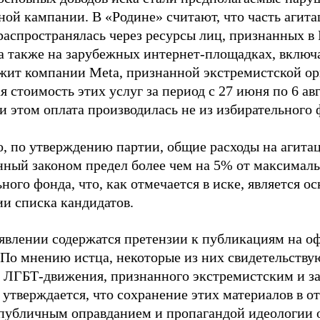
ной кампании. В «Родине» считают, что часть агит
распространялась через ресурсы лиц, признанных 
 а также на зарубежных интернет-площадках, включа
жит компании Meta, признанной экстремистской ор
 стоимость этих услуг за период с 27 июня по 6 ав
и этом оплата производилась не из избирательного 
о, по утверждению партии, общие расходы на агит
нный законом предел более чем на 5% от максималь
ного фонда, что, как отмечается в иске, является 
ии списка кандидатов.
аявлении содержатся претензии к публикациям на о
 По мнению истца, некоторые из них свидетельству
 ЛГБТ-движения, признанного экстремистским и з
 утверждается, что сохранение этих материалов в о
«публичным оправданием и пропагандой идеологии 