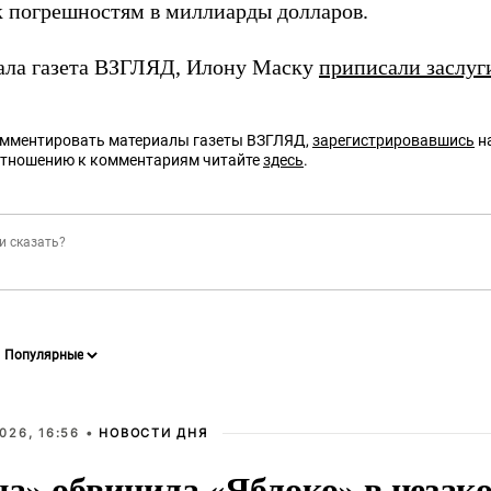
к погрешностям в миллиарды долларов.
ала газета ВЗГЛЯД, Илону Маску
приписали заслуг
омментировать материалы газеты ВЗГЛЯД,
зарегистрировавшись
на
отношению к комментариям читайте
здесь
.
026, 16:56 •
НОВОСТИ ДНЯ
на» обвинила «Яблоко» в незак