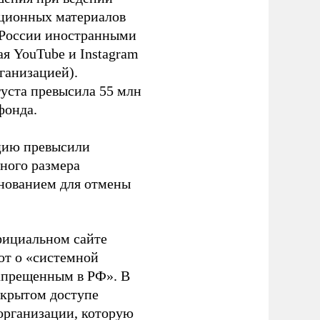
ационных материалов
в России иностранными
я YouTube и Instagram
ганизацией).
густа превысила 55 млн
фонда.
ацию превысили
ного размера
основанием для отмены
фициальном сайте
ют о «системной
апрещенным в РФ». В
ткрытом доступе
организации, которую