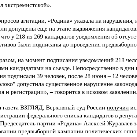
ал экстремистской».
просов агитации, «Родина» указала на нарушения, 
ыли допущены еще на этапе выдвижения кандидатов. 
 что у 218 из 269 кандидатов уведомления об отсу
активов были подписаны до проведения предвыборног
разом, на момент подписания уведомлений 218 чело
ми кандидатами на съезде. Непосредственно в дни 
я подписали 39 человек, после 28 июня – 12 челов
блоко" допустила существенное нарушение законода
 и регистрации», – говорится в исковом заявлении
а газета ВЗГЛЯД, Верховный суд России
получил
ис
гистрации федерального списка кандидатов в депут
 Председатель партии «Родина» Алексей Журавлев
з
вании предвыборной кампании политических оппо