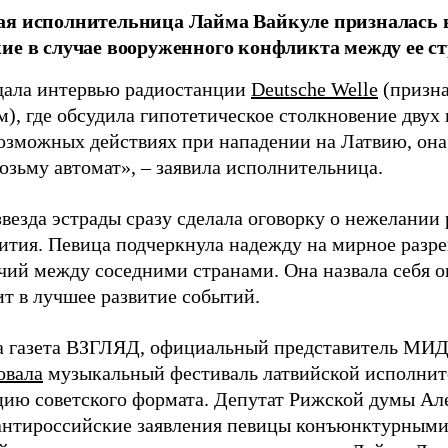
я исполнительница Лайма Вайкуле призналась в
ие в случае вооруженного конфликта между ее ст
дала интервью радиостанции
Deutsche Welle
(призна
), где обсудила гипотетическое столкновение двух 
возможных действиях при нападении на Латвию, она
возьму автомат», – заявила исполнительница.
везда эстрады сразу сделала оговорку о нежелании
ития. Певица подчеркнула надежду на мирное раз
чий между соседними странами. Она назвала себя 
ит в лучшее развитие событий.
а газета ВЗГЛЯД, официальный представитель МИД
овала
музыкальный фестиваль латвийской исполнит
цию советского формата. Депутат Рижской думы Ал
нтироссийские заявления певицы конъюнктурными