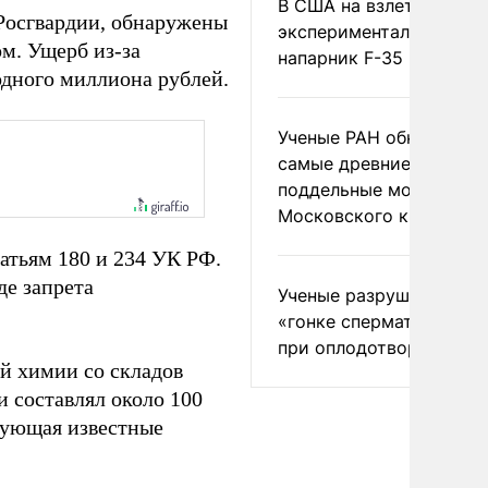
В США на взлете разби
 Росгвардии, обнаружены
экспериментальный др
м. Ущерб из-за
напарник F-35
одного миллиона рублей.
Ученые РАН обнаружил
самые древние
поддельные монеты
Московского княжеств
атьям 180 и 234 УК РФ.
де запрета
Ученые разрушили миф
«гонке сперматозоидов
при оплодотворении
й химии со складов
 составлял около 100
ирующая известные