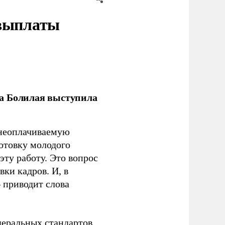
 выплаты
ла Болилая выступила
 неоплачиваемую
готовку молодого
ту работу. Это вопрос
ки кадров. И, в
– приводит слова
еральных стандартов.