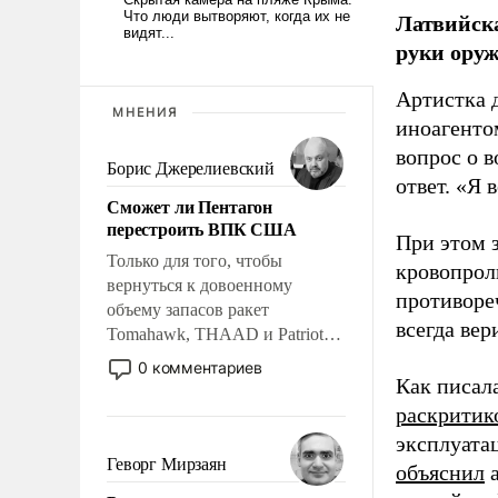
Латвийска
руки оруж
Артистка 
МНЕНИЯ
иноагентом
вопрос о 
Борис Джерелиевский
ответ. «Я 
Сможет ли Пентагон
перестроить ВПК США
При этом з
Только для того, чтобы
кровопрол
вернуться к довоенному
противоре
объему запасов ракет
всегда вер
Tomahawk, THAAD и Patriot
США потребуется более трех
0 комментариев
лет. Даже небольшая война с
Как писал
Ираном опустошила
раскритик
американские арсеналы.
эксплуата
Сложившаяся ситуация
Геворг Мирзаян
объяснил
а
означает многолетний период