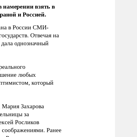
 намерении взять в
раной и Россией.
на в России СМИ-
государств. Отвечая на
 дала однозначный
 реального
решение любых
оптимистом, который
 Мария Захарова
ельницы за
ексей Росликов
 соображениями. Ранее