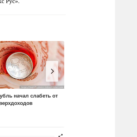
с Рус».
убль начал слабеть от
В США заявили о
верхдоходов
невиданной силе ударо
армии России