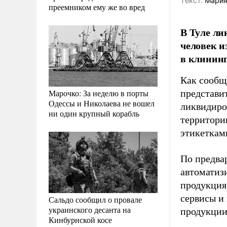
Tекст:
Мария
преемником ему же во вред
В Туле ли
человек и
в клининг
Как сооб
Марочко: За неделю в порты
представи
Одессы и Николаева не вошел
ликвидиро
ни один крупный корабль
территори
этикеткам
По предва
автоматиз
продукция
сервисы и
Сальдо сообщил о провале
украинского десанта на
продукции
Кинбурнской косе