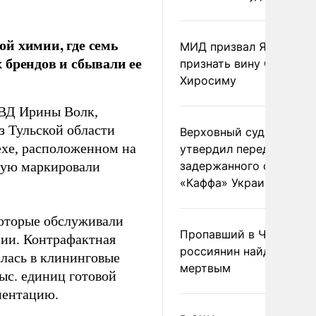
й химии, где семь
МИД призвал Японию
 брендов и сбывали ее
признать вину США за
Хиросиму
ВД Ирины Волк,
 Тульской области
Верховный суд Швеции
ехе, расположенном на
утвердил передачу
орую маркировали
задержанного сухогруз
«Каффа» Украине
которые обслуживали
Пропавший в Черногор
ии. Контрафактная
россиянин найден
алась в клининговые
мертвым
ыс. единиц готовой
ментацию.