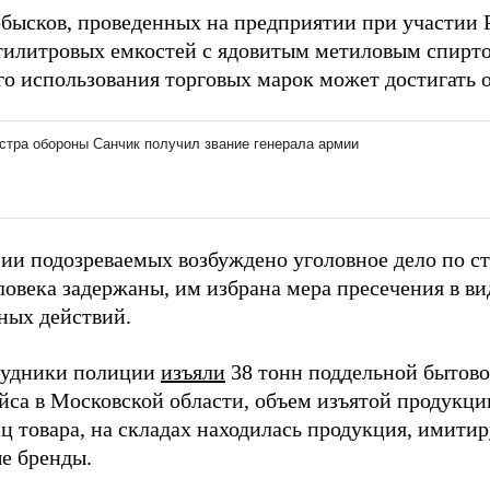
обысков, проведенных на предприятии при участии
ятилитровых емкостей с ядовитым метиловым спирто
го использования торговых марок может достигать 
ии подозреваемых возбуждено уголовное дело по ст
ловека задержаны, им избрана мера пресечения в ви
ных действий.
рудники полиции
изъяли
38 тонн поддельной бытово
йса в Московской области, объем изъятой продукции
иц товара, на складах находилась продукция, имит
е бренды.