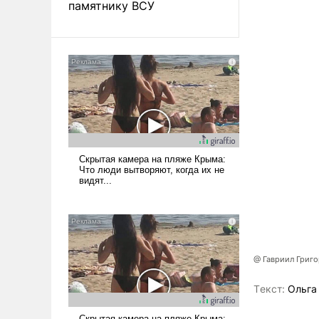
памятнику ВСУ
@ Гавриил Григ
Tекст:
Ольга