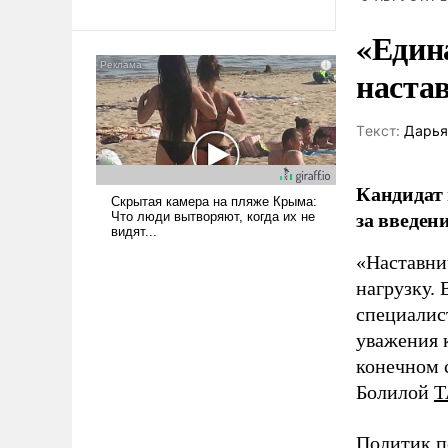
революционных изменений.
То, что несколько лет назад
«Един
было образом для
псевдонаучной фантастики,
наста
стало всерьез обсуждаемой
идеей.
Tекст:
Дарья
Кандидат 
за введен
«Наставни
нагрузку. 
специалис
уважения к
конечном с
Болилой
Т
Политик п