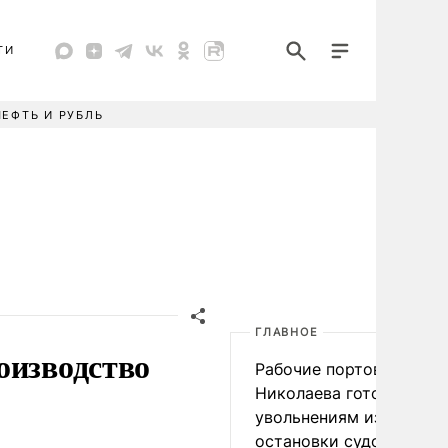
ТИ
НЕФТЬ И РУБЛЬ
ГЛАВНОЕ
оизводство
Рабочие портов Одессы
Николаева готовятся к
увольнениям из-за
остановки судоходства