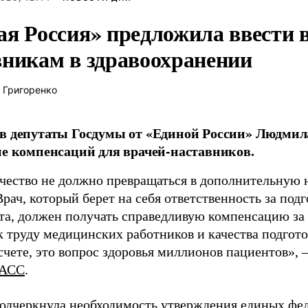
ая Россия» предложила ввести
вникам в здравоохранении
 Григоренко
в депутаты Госдумы от «Единой России» Людми
ие компенсаций для врачей-наставников.
чество не должно превращаться в дополнительную
Врач, который берет на себя ответственность за под
та, должен получать справедливую компенсацию за э
 труду медицинских работников и качества подготов
чете, это вопрос здоровья миллионов пациентов», 
АСС
.
одчеркнула необходимость утверждения единых фед