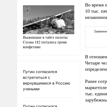
Во время 
10 тыс. п
незаконно
Выжившие в тайге пилоты
Cessna 182 питались тремя
конфетами
В отношен
Четыре че
определен
Путин согласился
встретиться с
Ранее сот
вернувшимися в Россию
маркетпле
учеными
тыс. един
зарубежны
Путин согласился