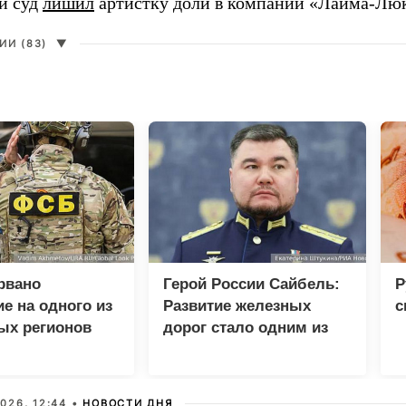
й суд
лишил
артистку доли в компании «Лайма-Люк
И (83)
▼
рвано
Герой России Сайбель:
Р
е на одного из
Развитие железных
с
ых регионов
дорог стало одним из
приоритетов Народной
программы ЕР
026, 12:44 •
НОВОСТИ ДНЯ