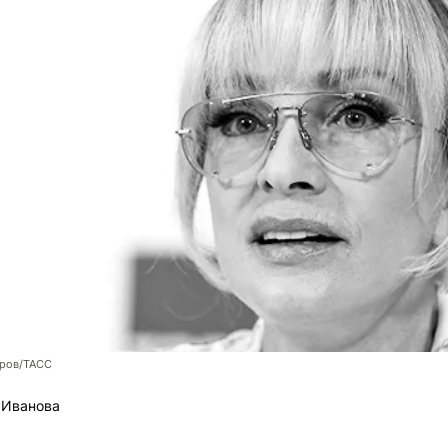
оров/ТАСС
 Иванова