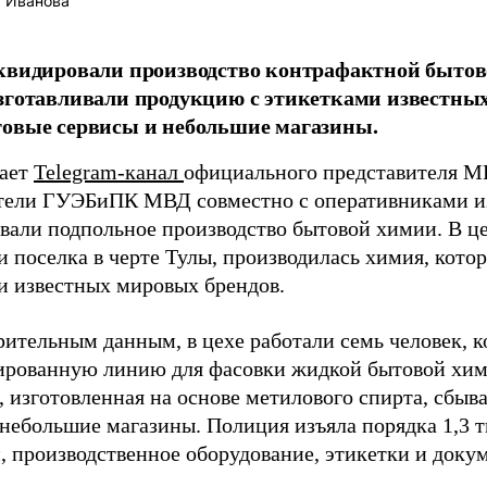
 Иванова
квидировали производство контрафактной бытово
зготавливали продукцию с этикетками известных
овые сервисы и небольшие магазины.
щает
Telegram-канал
официального представителя М
тели ГУЭБиПК МВД совместно с оперативниками из
вали подпольное производство бытовой химии. В ц
и поселка в черте Тулы, производилась химия, кот
и известных мировых брендов.
рительным данным, в цехе работали семь человек, 
ированную линию для фасовки жидкой бытовой хим
, изготовленная на основе метилового спирта, сбыв
 небольшие магазины. Полиция изъяла порядка 1,3 т
, производственное оборудование, этикетки и доку