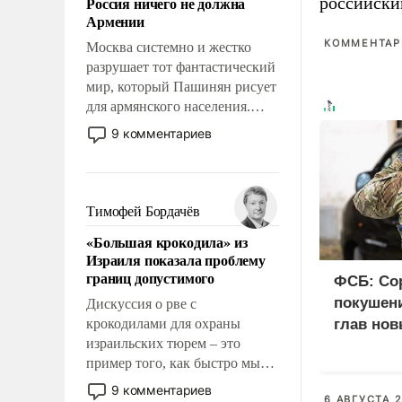
Россия ничего не должна
российски
уязвимости США, например,
Армении
перед Китаем.
КОММЕНТАРИ
Москва системно и жестко
разрушает тот фантастический
мир, который Пашинян рисует
для армянского населения.
Мир, где этому населению все
9 комментариев
должны просто по
определению, где его
политические прожекты будут
беспрекословно оплачиваться
Тимофей Бордачёв
за счет российских
«Большая крокодила» из
налогоплательщиков и где за
Израиля показала проблему
свои поступки не нужно
границ допустимого
ФСБ: Со
отвечать.
покушени
Дискуссия о рве с
крокодилами для охраны
глав нов
израильских тюрем – это
пример того, как быстро мы
двигаемся по пути
9 комментариев
6 АВГУСТА 2