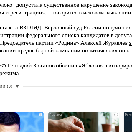
блоко" допустила существенное нарушение законода
 и регистрации», – говорится в исковом заявлении
а газета ВЗГЛЯД, Верховный суд России
получил
ис
гистрации федерального списка кандидатов в депут
 Председатель партии «Родина» Алексей Журавлев
з
вании предвыборной кампании политических оппо
РФ Геннадий Зюганов
обвинил
«Яблоко» в игнорир
 режима.
И (0)
▼
i
i