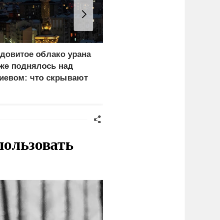
довитое облако урана
Почему тонут даже
же поднялось над
опытные пловцы:
иевом: что скрывают
назвали 9 самых часты
ласти
причин
пользовать