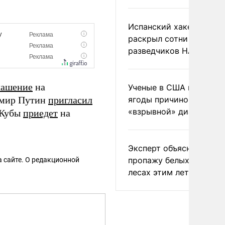
Испанский хакер Хиль
раскрыл сотни
разведчиков НАТО и С
лашение
на
Ученые в США назвали 
имир Путин
пригласил
ягоды причиной
«взрывной» диареи
 Кубы
приедет
на
Эксперт объяснил
пропажу белых грибов 
 сайте. О редакционной
лесах этим летом