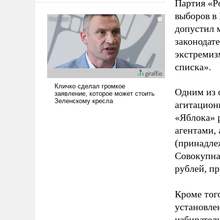
Партия «Р
выборов в
допустил 
законодат
экстремиз
списка».
Одним из 
агитацион
«Яблока» 
агентами,
(принадле
Совокупная
рублей, пр
Кроме тог
установле
избиратель