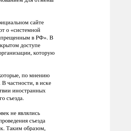
фициальном сайте
ют о «системной
апрещенным в РФ». В
ткрытом доступе
организации, которую
которые, по мнению
В частности, в иске
тствии иностранных
о съезда.
век не являлись
проведения съезда
ек. Таким образом,