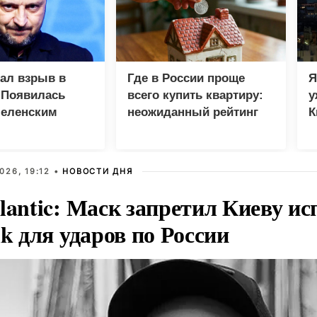
зал взрыв в
Где в России проще
Я
 Появилась
всего купить квартиру:
у
Зеленским
неожиданный рейтинг
К
в
026, 19:12 •
НОВОСТИ ДНЯ
lantic: Маск запретил Киеву ис
nk для ударов по России