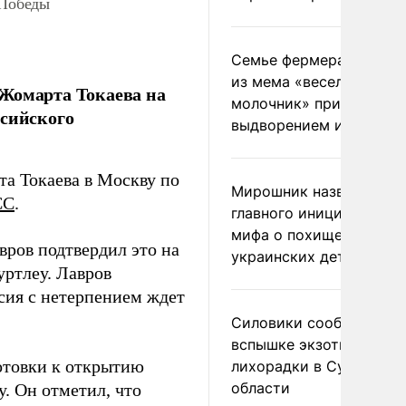
 Победы
Семье фермера Уолкер
из мема «веселый
-Жомарта Токаева на
молочник» пригрозили
ссийского
выдворением из Росси
а Токаева в Москву по
Мирошник назвал
СС
.
главного инициатора
мифа о похищении
вров подтвердил это на
украинских детей
ртлеу. Лавров
сия с нетерпением ждет
Силовики сообщили о
вспышке экзотической
отовки к открытию
лихорадки в Сумской
области
у. Он отметил, что