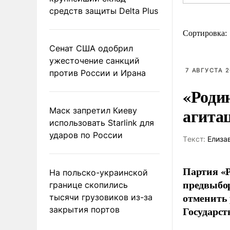
средств защиты Delta Plus
Сортировка:
Сенат США одобрил
ужесточение санкций
7 АВГУСТА 2
против России и Ирана
«Роди
агита
Маск запретил Киеву
использовать Starlink для
ударов по России
Tекст:
Елиза
Партия «Р
На польско-украинской
предвыбор
границе скопились
отменить 
тысячи грузовиков из-за
Государст
закрытия портов