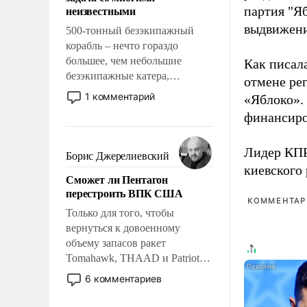
адаптироваться.
неизвестными
партия "Я
выдвижения
500-тонный безэкипажный
корабль – нечто гораздо
большее, чем небольшие
Как писал
безэкипажные катера,
отмене ре
применение которых уже
1 комментарий
«Яблоко».
стало обыденностью. Задача по
финансиро
созданию такого корабля очень
сложна и амбициозна. Однако
Лидер КП
и ее реализация радикально
Борис Джерелиевский
поднимет наши боевые
киевского
Сможет ли Пентагон
возможности.
перестроить ВПК США
КОММЕНТАРИ
Только для того, чтобы
вернуться к довоенному
объему запасов ракет
Tomahawk, THAAD и Patriot
США потребуется более трех
6 комментариев
лет. Даже небольшая война с
Ираном опустошила