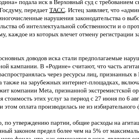
одина» подала иск в Верховный суд с требованием с
 Госдуму, передает
ТАСС
. Истец заявляет, что «адм
многочисленные нарушения законодательства о выбор
ельства об интеллектуальной собственности и о про
му, каждое из которых влечет отмену регистрации 
основных доводов иска стали предполагаемые нару
ной кампании. В «Родине» считают, что часть агит
распространялась через ресурсы лиц, признанных 
 а также на зарубежных интернет-площадках, включа
жит компании Meta, признанной экстремистской ор
 стоимость этих услуг за период с 27 июня по 6 ав
и этом оплата производилась не из избирательного 
о, по утверждению партии, общие расходы на агит
нный законом предел более чем на 5% от максималь
ного фонда, что, как отмечается в иске, является 