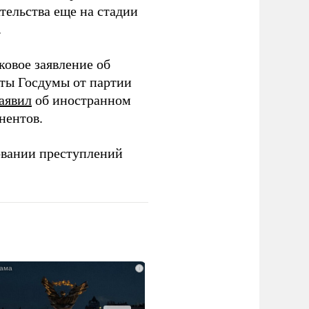
тельства еще на стадии
.
ковое заявление об
аты Госдумы от партии
аявил
об иностранном
нентов.
овании преступлений
i