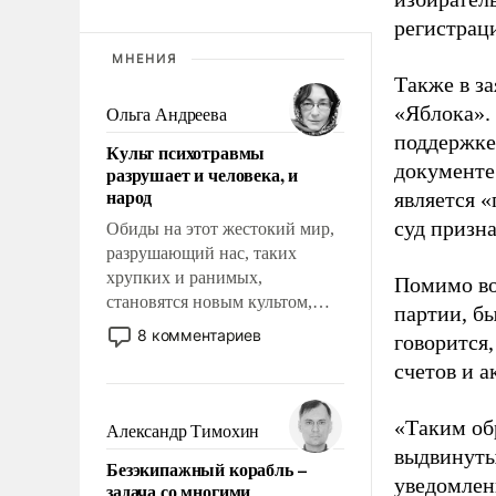
регистрац
МНЕНИЯ
Также в з
«Яблока».
Ольга Андреева
поддержке
Культ психотравмы
документе
разрушает и человека, и
народ
является 
суд призн
Обиды на этот жестокий мир,
разрушающий нас, таких
хрупких и ранимых,
Помимо во
становятся новым культом,
партии, б
постепенно вытесняя и
8 комментариев
говорится,
отменяя традиционное
счетов и 
требование к человеку – быть
мужественным и твердым под
ударами судьбы, брать на себя
«Таким об
Александр Тимохин
ответственность, помогать
выдвинуты
Безэкипажный корабль –
слабым, идти вперед и
уведомлени
задача со многими