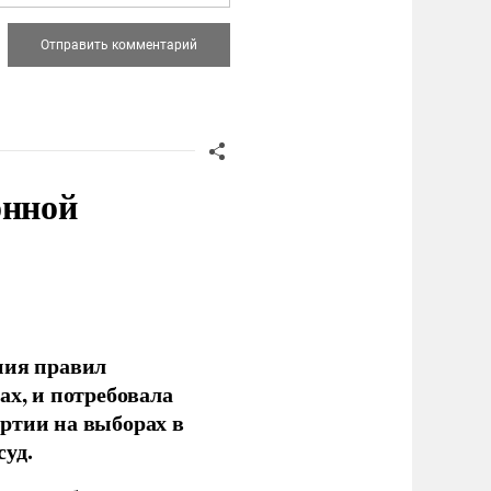
онной
ния правил
ах, и потребовала
ртии на выборах в
уд.