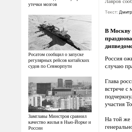
Лавров сооб
утечки мозгов
Tекст:
Дмитр
В Москву 
празднова
дипведомс
Росатом сообщил о запуске
Россия ож
регулярных рейсов китайских
судов по Севморпути
случаю пр
Глава рос
встрече с
подчеркну
участия То
Замглавы Минстроя сравнил
На той же
качество жилья в Нью-Йорке и
генерально
России