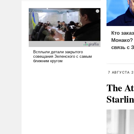
американские арсеналы.
Сложившаяся ситуация
означает многолетний период
уязвимости США, например,
перед Китаем.
Кто зака
Монако?
связь с 
7 АВГУСТА 2
The At
Starli