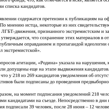
ии списка кандидатов.
аявлении содержатся претензии к публикациям на о
 По мнению истца, некоторые из них свидетельству
 ЛГБТ-движения, признанного экстремистским и з
 утверждается, что сохранение этих материалов в о
«публичным оправданием и пропагандой идеологии 
ал экстремистской».
просов агитации, «Родина» указала на нарушения, 
ыли допущены еще на этапе выдвижения кандидатов. 
 что у 218 из 269 кандидатов уведомления об отсу
активов были подписаны до проведения предвыборног
разом, на момент подписания уведомлений 218 чело
ми кандидатами на съезде. Непосредственно в дни 
я подписали 39 человек, после 28 июня – 12 челов