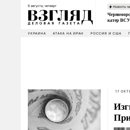
6 августа, четверг
Новость ч
Черноморс
катер ВС
УКРАИНА
АТАКА НА ИРАН
РОССИЯ И США
17 ОКТ
Изг
При