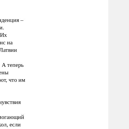
нденция –
и.
 Их
нс на
 Латвии
 А теперь
ены
ют, что им
чувствия
омогающий
ол, если