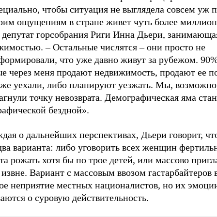
ециально, чтобы ситуация не выглядела совсем уж 
оим ощущениям в стране живет чуть более миллион
 депутат горсобрания Риги Инна Дьери, занимающа
жимостью. – Остальные числятся – они просто не
формировали, что уже давно живут за рубежом. 90
е через меня продают недвижимость, продают ее по
уже уехали, либо планируют уезжать. Мы, возможно
агнули точку невозврата. Демографическая яма ста
рафической бездной».
дая о дальнейших перспективах, Дьери говорит, чт
два варианта: либо уговорить всех женщин фертиль
та рожать хотя бы по трое детей, или массово приг
извне. Вариант с массовым ввозом гастарбайтеров 
ое неприятие местных националистов, но их эмоци
аются о суровую действительность.