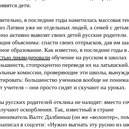
оявятся дети.
ительно, в последние годы наметилась массовая те
из Латвии уже не отдельных людей, а семей с детьм
но активно вывозят своих детей русские родители.
ция объяснима: спасти своих отпрысков, дав им ша
ное образование. Как известно, в последние годы в
стью ликвидировали
обучение на русском в школах
ньшинств, стопроцентно переведя их на латышский.
ольные комиссии, проверяющие эти школы, вынужд
атировать: большинство учеников вообще не понима
т учителя – они просто сидят и скучают на уроках.
 русских родителей отклика не находят: вместо со
лучают оскорбления. Так, известный в стране
риниматель Валтс Далбиньш (он же «волонтер», п
аписал в соцсети: «Нужно выгнать эту русню из шк