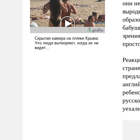
они не
вырод
образо
бабушк
зрени
прост
Реакци
стран
предла
англи
ребено
русско
уехали