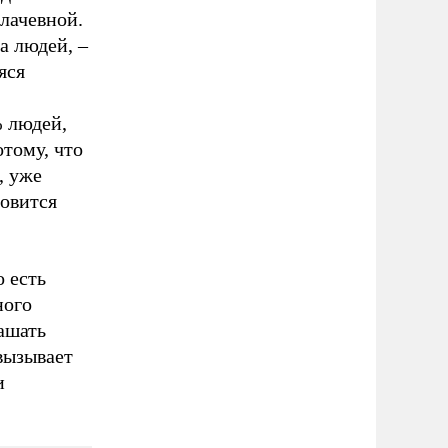
плачевной.
а людей, –
яся
% людей,
тому, что
, уже
новится
о есть
ного
лашать
вызывает
и