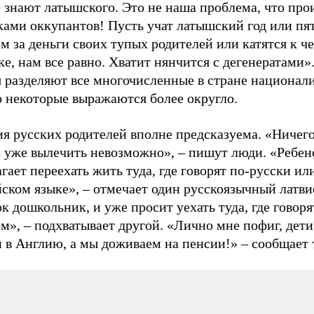
 знают латышского. Это не наша проблема, что про
ками оккупантов! Пусть учат латышский год или пя
м за деньги своих тупых родителей или катятся к ч
е, нам все равно. Хватит нянчится с дегенератами»
я разделяют все многочисленные в стране национал
о некоторые выражаются более округло.
я русских родителей вполне предсказуема. «Ничего
е уже вылечить невозможно», – пишут люди. «Ребен
гает переехать жить туда, где говорят по-русски ил
йском языке», – отмечает один русскоязычный латв
к дошкольник, и уже просит уехать туда, где говоря
м», – подхватывает другой. «Лично мне пофиг, дети
 в Англию, а мы доживаем на пенсии!» – сообщает 