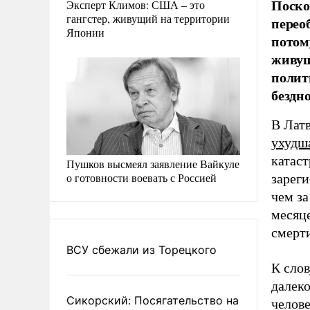
Поско
Эксперт Климов: США – это
гангстер, живущий на территории
перео
Японии
потом
живущ
полит
бездн
В Лат
ухудш
катаст
Пушков высмеял заявление Вайкуле
о готовности воевать с Россией
зареги
чем за
месяце
смерт
ВСУ сбежали из Торецкого
К слов
далеко
Сикорский: Посягательство на
челов