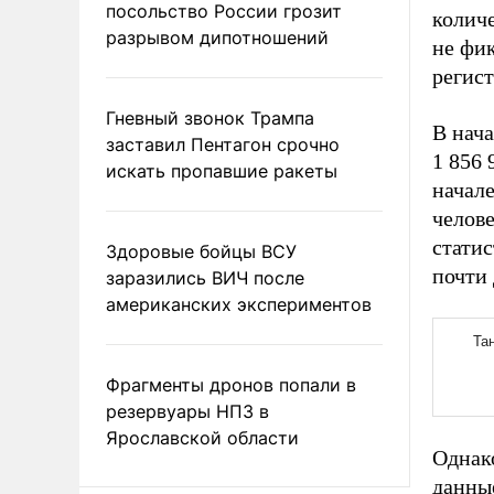
посольство России грозит
колич
разрывом дипотношений
не фи
регист
Гневный звонок Трампа
В нач
заставил Пентагон срочно
1 856 
искать пропавшие ракеты
начале
челов
статис
Здоровые бойцы ВСУ
почти 
заразились ВИЧ после
американских экспериментов
Фрагменты дронов попали в
резервуары НПЗ в
Ярославской области
Однак
данны