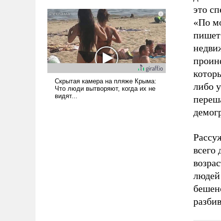
это сп
«По м
пишет
недви
проин
которы
либо 
переш
демог
Рассуж
всего 
возрас
людей 
бешен
разбив