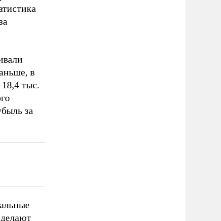
атистика
за
ивали
аньше, в
 18,4 тыс.
ого
убыль за
иальные
 делают