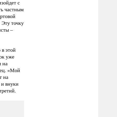
изойдет с
ть частным
ертовой
. Эту точку
исты –
 в этой
ок уже
и на
иец. «Мой
т на
 и внуки
третий.