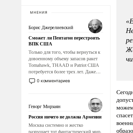
МНЕНИЯ
«Е
Борис Джерелиевский
Не
Сможет ли Пентагон перестроить
ре
ВПК США
Жи
Только для того, чтобы вернуться к
чи
довоенному объему запасов ракет
Tomahawk, THAAD и Patriot США
потребуется более трех лет. Даже
небольшая война с Ираном
0 комментариев
опустошила американские
арсеналы. Сложившаяся ситуация
Сегод
означает многолетний период
допуст
уязвимости США, например, перед
Геворг Мирзаян
можем»
Китаем.
спасет
Россия ничего не должна Армении
военны
Москва системно и жестко
образ
разрушает тот фантастический мир,