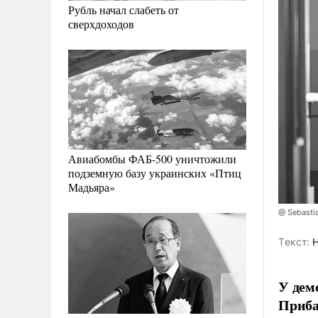
Рубль начал слабеть от
сверхдоходов
Авиабомбы ФАБ-500 уничтожили
подземную базу украинских «Птиц
Мадьяра»
@ Sebasti
Tекст:
Н
У дем
Приба