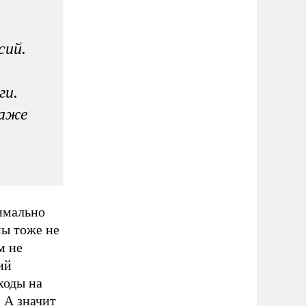
сий.
ги.
Даже
имально
мы тоже не
м не
ий
ходы на
 А значит