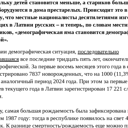
льку детей становится меньше, а стариков боль
борудуются в дома престарелых. Происходит это в
у, что местные националисты десятилетиями из
их в Латвии русских – и теперь, по словам мест
иков, «демографическая яма становится демогр
ой».
вии демографическая ситуация,
последовательно
авшаяся
все последние тридцать пять лет, окончател
рофической. За первые восемь месяцев этого года в 
стрировано 7837 новорожденных, что на 1000 (11,3
 аналогичный период 2024 года. При этом за первые
в текущего года в Латвии зарегистрирован 17 221 с
и.
у, самая большая рождаемость была зафиксирована 
м 1987 году: тогда в республике появилось на свет 4
ек. К разнице смертность/рождаемость еще можно п