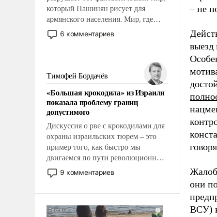
– не п
который Пашинян рисует для
армянского населения. Мир, где
этому населению все должны
Действ
6 комментариев
просто по определению, где его
выезд 
политические прожекты будут
Особен
беспрекословно оплачиваться за
мотива
счет российских
Тимофей Бордачёв
достой
налогоплательщиков и где за свои
«Большая крокодила» из Израиля
поступки не нужно отвечать.
полно
показала проблему границ
нацме
допустимого
контр
Дискуссия о рве с крокодилами для
конст
охраны израильских тюрем – это
говоря
пример того, как быстро мы
двигаемся по пути революционных
изменений. То, что несколько лет
Жалобы
9 комментариев
назад было образом для
они по
псевдонаучной фантастики, стало
предп
всерьез обсуждаемой идеей.
ВСУ) н