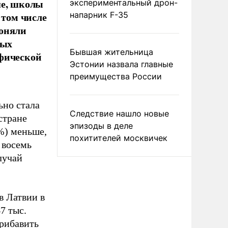
ше, школы
экспериментальный дрон-
 том числе
напарник F-35
гоняли
ных
Бывшая жительница
афической
Эстонии назвала главные
преимущества России
ьно стала
Следствие нашло новые
стране
эпизоды в деле
%) меньше,
похитителей москвичек
 восемь
лучай
в Латвии в
7 тыс.
рибавить