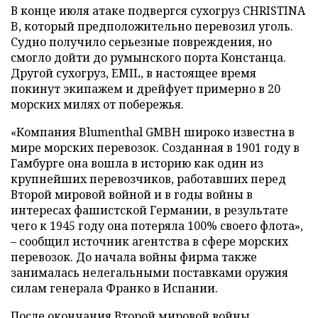
В конце июля атаке подвергся сухогруз CHRISTINA
B, который предположительно перевозил уголь.
Судно получило серьезные повреждения, но
смогло дойти до румынского порта Констанца.
Другой сухогруз, EMIL, в настоящее время
покинут экипажем и дрейфует примерно в 20
морских милях от побережья.
«Компания Blumenthal GMBH широко известна в
мире морских перевозок. Созданная в 1901 году в
Гамбурге она вошла в историю как один из
крупнейших перевозчиков, работавших перед
Второй мировой войной и в годы войны в
интересах фашистской Германии, в результате
чего к 1945 году она потеряла 100% своего флота»,
– сообщил источник агентства в сфере морских
перевозок. До начала войны фирма также
занималась нелегальными поставками оружия
силам генерала Франко в Испании.
После окончания Второй мировой войны