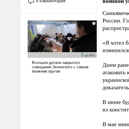
военной у
4 комментария
лет. Даже небольшая война с
Ираном опустошила
Синкявичю
американские арсеналы.
России. Гл
Сложившаяся ситуация
распростр
означает многолетний период
уязвимости США, например,
«Я хотел б
перед Китаем.
изменился
Днем ране
атаковать
украинско
доказатель
В июне бу
из консти
В мае мин