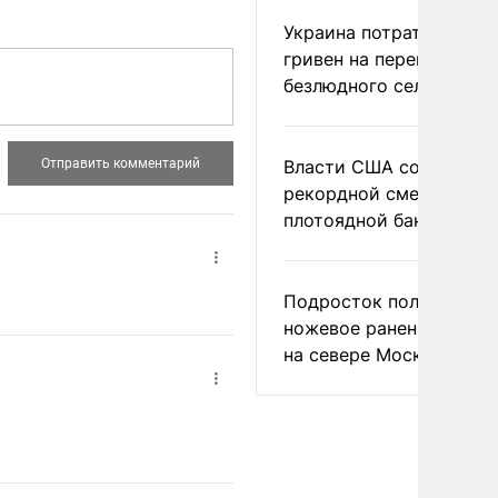
Украина потратила 1 мл
гривен на переименова
безлюдного села
Власти США сообщили 
рекордной смертности 
плотоядной бактерии
Подросток получил
ножевое ранение в дра
на севере Москвы