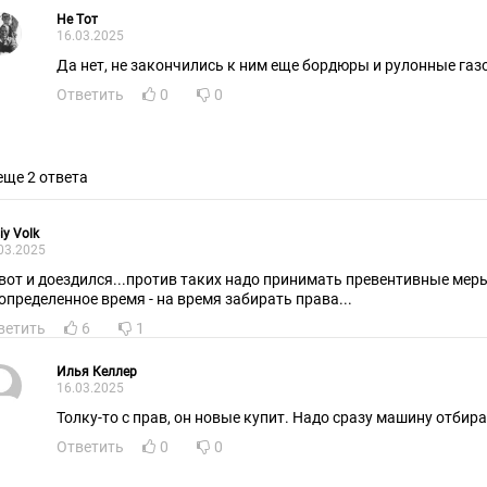
Hе Tот
16.03.2025
Да нет, не закончились к ним еще бордюры и рулонные газ
Ответить
0
0
еще 2 ответа
iy Volk
03.2025
 вот и доездился...против таких надо принимать превентивные мер
 определенное время - на время забирать права...
ветить
6
1
Илья Келлер
16.03.2025
Толку-то с прав, он новые купит. Надо сразу машину отбира
Ответить
0
0