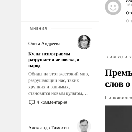
Ан
16.
От
От
МНЕНИЯ
Ольга Андреева
Культ психотравмы
7 АВГУСТА 2
разрушает и человека, и
народ
Премь
Обиды на этот жестокий мир,
слов о
разрушающий нас, таких
хрупких и ранимых,
становятся новым культом,
Синкявичюс
постепенно вытесняя и
4 комментария
отменяя традиционное
требование к человеку – быть
мужественным и твердым под
ударами судьбы, брать на себя
Александр Тимохин