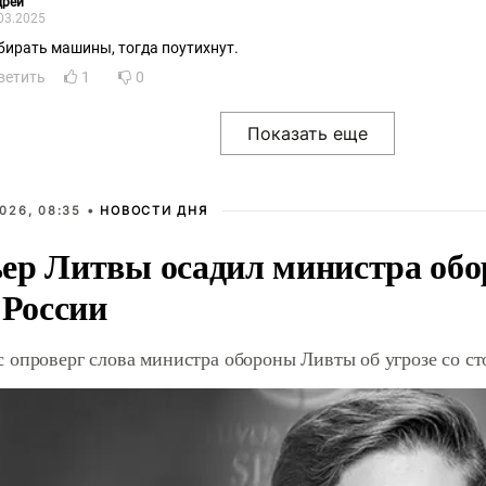
дрей
03.2025
бирать машины, тогда поутихнут.
ветить
1
0
026, 08:35 •
НОВОСТИ ДНЯ
ер Литвы осадил министра обо
 России
 опроверг слова министра обороны Ливты об угрозе со с