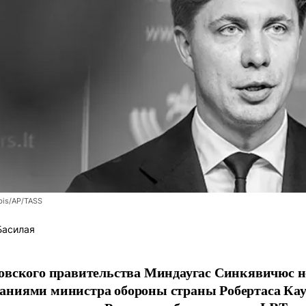
bis/AP/TASS
Басилая
овского правительства Миндаугас Синкявичюс не
аниями министра обороны страны Робертаса Кау