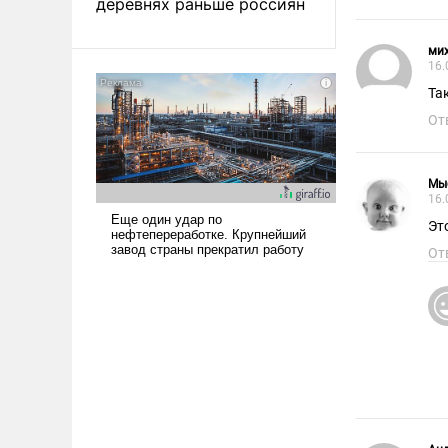
деревнях раньше россиян
мих
16.
Та
От
Мы
16.
Эт
От