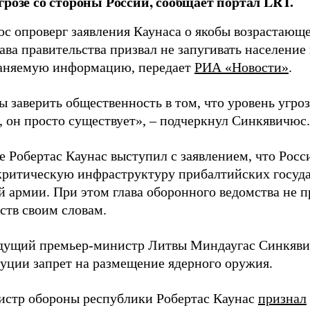
грозе со стороны России, сообщает портал LRT.
с опроверг заявления Каунаса о якобы возрастающе
ава правительства призвал не запугивать население
аняемую информацию, передает
РИА «Новости»
.
ы заверить общественность в том, что уровень угро
, он просто существует», – подчеркнул Синкявичюс.
е Робертас Каунас выступил с заявлением, что Росс
 критическую инфраструктуру прибалтийских госуда
й армии. При этом глава оборонного ведомства не 
ств своим словам.
дущий премьер-министр Литвы Миндаугас Синкяв
туции запрет на размещение ядерного оружия.
истр обороны республики Робертас Каунас
признал