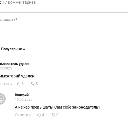
:
17
комментариев
ьзователь удален
03.2025
мментарий удален
ветить
3
8
Валерий
16.03.2025
А не хер превышать! Сам себе законодатель?
Ответить
4
0