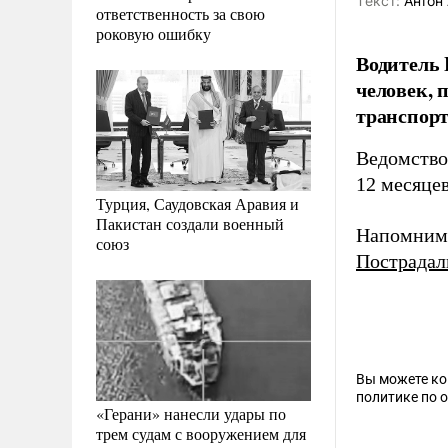
Tекст:
Антон 
ответственность за свою
роковую ошибку
Водитель 
человек, 
транспорт
Ведомство
12 месяце
Турция, Саудовская Аравия и
Пакистан создали военный
Напомним
союз
Пострадал
Вы можете к
политике по 
«Герани» нанесли удары по
трем судам с вооружением для