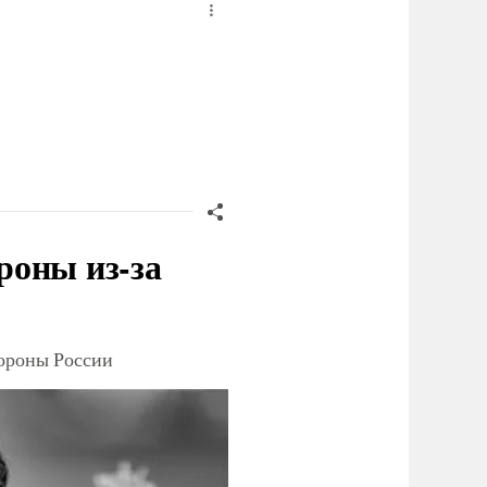
роны из-за
тороны России