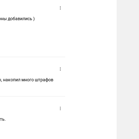
оны добавились )
ы, накопил много штрафов
ть.