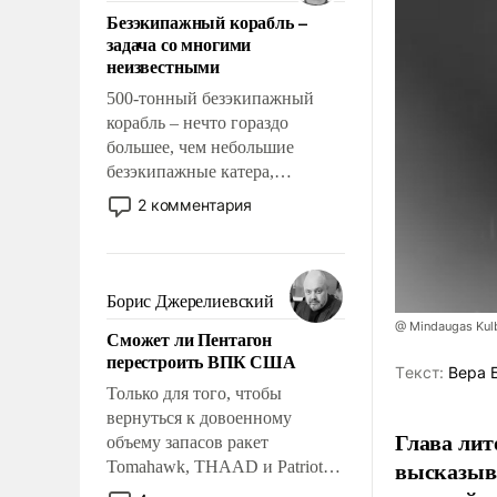
ответственность, помогать
Безэкипажный корабль –
слабым, идти вперед и
задача со многими
адаптироваться.
неизвестными
500-тонный безэкипажный
корабль – нечто гораздо
большее, чем небольшие
безэкипажные катера,
применение которых уже
2 комментария
стало обыденностью. Задача по
созданию такого корабля очень
сложна и амбициозна. Однако
и ее реализация радикально
Борис Джерелиевский
поднимет наши боевые
@ Mindaugas Kul
Сможет ли Пентагон
возможности.
перестроить ВПК США
Tекст:
Вера 
Только для того, чтобы
вернуться к довоенному
Глава лит
объему запасов ракет
высказыв
Tomahawk, THAAD и Patriot
США потребуется более трех