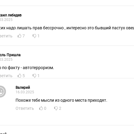
аил лебедев
03.2025
ких надо лишать прав бессрочно , интересно это бывший пастух ове
ветить
7
1
сль Пришла
03.2025
о по факту - автотерроризм.
ветить
5
1
Валерий
16.03.2025
Похоже тебе мысли из одного места приходят.
Ответить
0
2