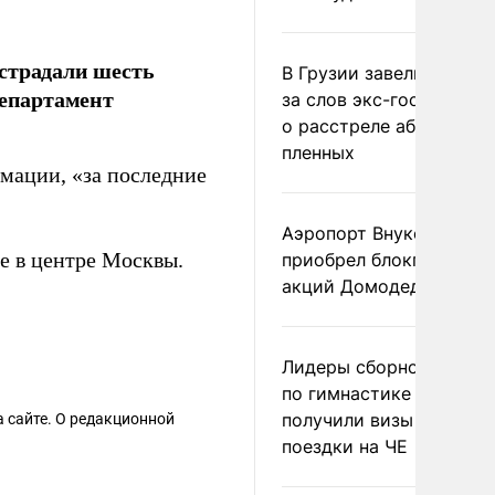
страдали шесть
В Грузии завели дело и
департамент
за слов экс-госминист
о расстреле абхазских
пленных
рмации, «за последние
Аэропорт Внуково
е в центре Москвы.
приобрел блокпакет
акций Домодедово
Лидеры сборной Росси
по гимнастике не
получили визы для
 сайте. О редакционной
поездки на ЧЕ