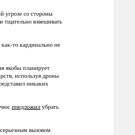
й угрозе со стороны
 и тщательно взвешивать
з как-то кардинально не
ия якобы планирует
рств, используя дроны
представил никаких
ичюс
предложил
убрать
серьезным вызовом