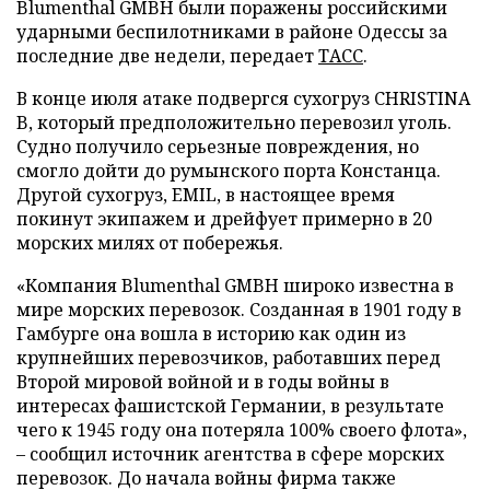
Blumenthal GMBH были поражены российскими
ударными беспилотниками в районе Одессы за
последние две недели, передает
ТАСС
.
В конце июля атаке подвергся сухогруз CHRISTINA
B, который предположительно перевозил уголь.
Судно получило серьезные повреждения, но
смогло дойти до румынского порта Констанца.
Другой сухогруз, EMIL, в настоящее время
покинут экипажем и дрейфует примерно в 20
морских милях от побережья.
«Компания Blumenthal GMBH широко известна в
мире морских перевозок. Созданная в 1901 году в
Гамбурге она вошла в историю как один из
крупнейших перевозчиков, работавших перед
Второй мировой войной и в годы войны в
интересах фашистской Германии, в результате
чего к 1945 году она потеряла 100% своего флота»,
– сообщил источник агентства в сфере морских
перевозок. До начала войны фирма также