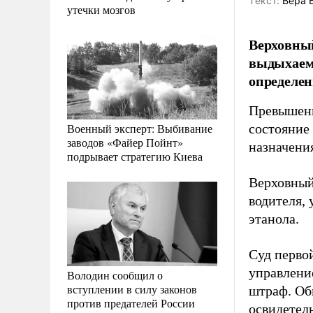
Tекст:
Вера 
утечки мозгов
Верховный
выдыхаемо
определен
Превышение
Военный эксперт: Выбивание
состояние
заводов «Файер Пойнт»
назначени
подрывает стратегию Киева
Верховный
водителя, 
этанола.
Суд перво
управлени
Володин сообщил о
вступлении в силу законов
штраф. Об
против предателей России
освидетел