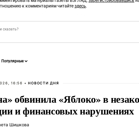
омментировать материалы газеты ВЗГЛЯД,
зарегистрировавшись
на
отношению к комментариям читайте
здесь
.
026, 16:56 •
НОВОСТИ ДНЯ
на» обвинила «Яблоко» в незак
ции и финансовых нарушениях
вета Шишкова