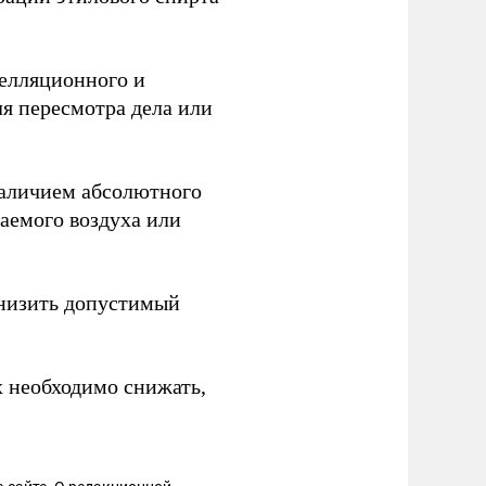
пелляционного и
я пересмотра дела или
аличием абсолютного
хаемого воздуха или
низить допустимый
х необходимо снижать,