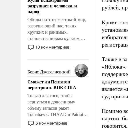
Совокупная
возможности.
разрушает и человека, и
рублей, пр
народ
Обиды на этот жестокий мир,
Кроме тог
разрушающий нас, таких
установле
хрупких и ранимых,
избиратель
становятся новым культом,
регистрац
постепенно вытесняя и
10 комментариев
отменяя традиционное
требование к человеку – быть
Также в з
мужественным и твердым под
«Яблока».
ударами судьбы, брать на себя
Борис Джерелиевский
поддержке
ответственность, помогать
Сможет ли Пентагон
документе
слабым, идти вперед и
перестроить ВПК США
является 
адаптироваться.
Только для того, чтобы
суд призн
вернуться к довоенному
объему запасов ракет
Помимо во
Tomahawk, THAAD и Patriot
партии, б
США потребуется более трех
6 комментариев
говорится,
лет. Даже небольшая война с