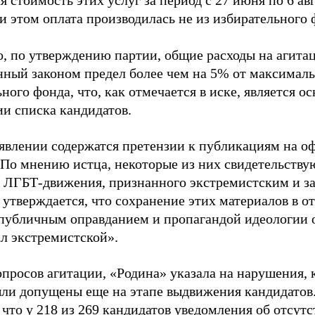
 стоимость этих услуг за период с 27 июня по 6 ав
и этом оплата производилась не из избирательного 
о, по утверждению партии, общие расходы на агит
нный законом предел более чем на 5% от максималь
ного фонда, что, как отмечается в иске, является 
ии списка кандидатов.
аявлении содержатся претензии к публикациям на о
 По мнению истца, некоторые из них свидетельству
 ЛГБТ-движения, признанного экстремистским и з
 утверждается, что сохранение этих материалов в о
«публичным оправданием и пропагандой идеологии 
ал экстремистской».
просов агитации, «Родина» указала на нарушения, 
ыли допущены еще на этапе выдвижения кандидатов. 
 что у 218 из 269 кандидатов уведомления об отсу