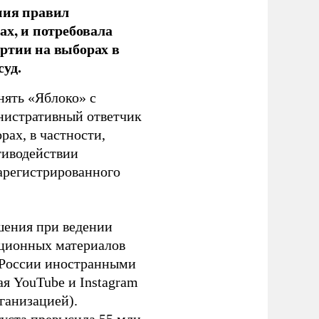
ния правил
ах, и потребовала
ртии на выборах в
уд.
нять «Яблоко» с
инистративный ответчик
ах, в частности,
тиводействии
зарегистрированного
шения при ведении
ационных материалов
в России иностранными
я YouTube и Instagram
ганизацией).