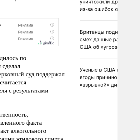
уничтожили друг друга
из-за ошибок оператор
Британцы подняли на
смех данные разведки
США об «угрозе России
одилось по
и сделал
Ученые в США назвали 
ерховный суд поддержал
ягоды причиной
 считается
«взрывной» диареи
ля с результатами
твенность,
овленного факта
акт алкогольного
рации этилового спирта