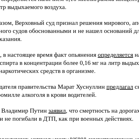
итр выдыхаемого воздуха.
азом, Верховный суд признал решения мирового, а
ного судов обоснованными и не нашел оснований дл
казания.
 в настоящее время факт опьянения
определяется
н
спирта в концентрации более 0,16 мг на литр выды
наркотических средств в организме.
дателя правительства Марат Хуснуллин
предлагал
с
омилле алкоголя в крови водителей.
т Владимир Путин
заявил
, что смертность на дорога
и не погибали в ДТП, как при военных действиях.