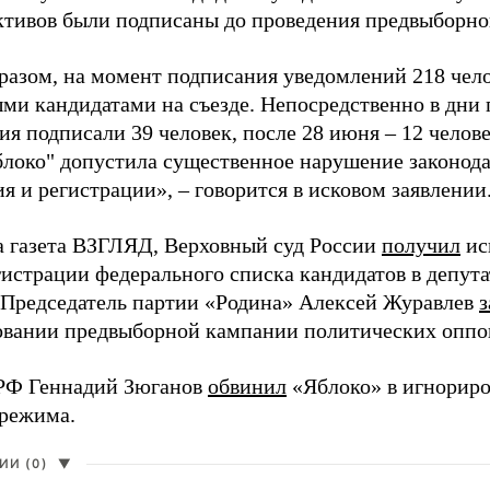
активов были подписаны до проведения предвыборног
разом, на момент подписания уведомлений 218 чело
ми кандидатами на съезде. Непосредственно в дни 
я подписали 39 человек, после 28 июня – 12 челов
блоко" допустила существенное нарушение законода
 и регистрации», – говорится в исковом заявлении
а газета ВЗГЛЯД, Верховный суд России
получил
ис
гистрации федерального списка кандидатов в депут
 Председатель партии «Родина» Алексей Журавлев
з
вании предвыборной кампании политических оппо
РФ Геннадий Зюганов
обвинил
«Яблоко» в игнорир
 режима.
И (0)
▼