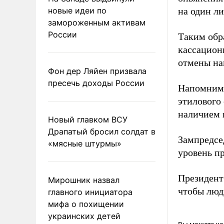
новые идеи по
на один л
замороженным активам
России
Таким обр
кассацион
отмены на
Фон дер Ляйен призвала
пресечь доходы России
Напомним,
этилового 
наличием 
Новый главком ВСУ
Драпатый бросил солдат в
Зампредсе
«мясные штурмы»
уровень пр
Президен
Мирошник назвал
чтобы люд
главного инициатора
мифа о похищении
украинских детей