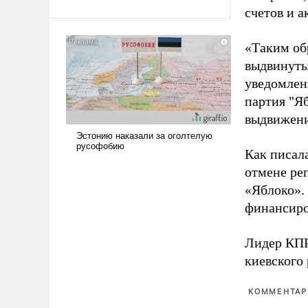
счетов и 
Ираном опустошила
американские арсеналы.
Сложившаяся ситуация
«Таким об
означает многолетний период
выдвинуты
уязвимости США, например,
уведомлени
перед Китаем.
партия "Я
выдвижения
Как писал
отмене ре
«Яблоко».
финансиро
Лидер КП
киевского
КОММЕНТАРИ