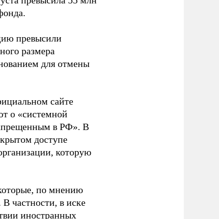
густа превысила 55 млн
фонда.
ацию превысили
ного размера
основанием для отмены
фициальном сайте
ют о «системной
апрещенным в РФ». В
ткрытом доступе
организации, которую
которые, по мнению
В частности, в иске
тствии иностранных