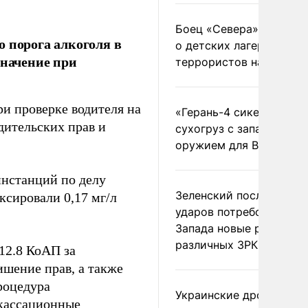
Боец «Севера» рассказ
 порога алкоголя в
о детских лагерях
значение при
террористов на Украин
ри проверке водителя на
«Герань-4 сикер» пора
дительских прав и
сухогруз с западным
оружием для ВСУ
инстанций по делу
Зеленский после ночны
ксировали 0,17 мг/л
ударов потребовал у
Запада новые ракеты д
различных ЗРК
12.8 КоАП за
ишение прав, а также
роцедура
Украинские дроны
 кассационные