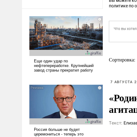
Вы можете к
политике по 
Сортировка:
7 АВГУСТА 2
«Роди
агита
Tекст:
Елиза