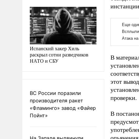
инстанции 
Испанский хакер Хиль
раскрыл сотни разведчиков
В материал
НАТО и СБУ
установлен
соответст
этот выво
установлен
ВС России поразили
проверки.
производителя ракет
«Фламинго» завод «Файер
В постано
Пойнт»
предусмотр
употребле
опьянения
На Западе выдвинули