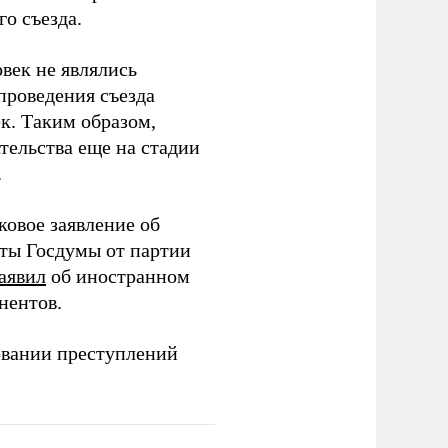
о съезда.
век не являлись
проведения съезда
ек. Таким образом,
тельства еще на стадии
.
ковое заявление об
аты Госдумы от партии
аявил
об иностранном
нентов.
овании преступлений