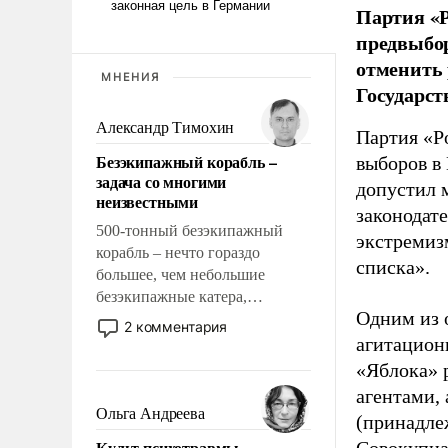
Партия «Р
предвыбор
отменить 
МНЕНИЯ
Государст
Александр Тимохин
Партия «Р
Безэкипажный корабль –
выборов в
задача со многими
допустил 
неизвестными
законодат
500-тонный безэкипажный
экстремиз
корабль – нечто гораздо
списка».
большее, чем небольшие
безэкипажные катера,
Одним из 
применение которых уже
2 комментария
стало обыденностью. Задача по
агитацион
созданию такого корабля очень
«Яблока» 
сложна и амбициозна. Однако
агентами,
и ее реализация радикально
Ольга Андреева
(принадле
поднимет наши боевые
Культ психотравмы