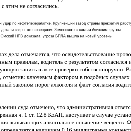
с этим не согласились.
ах дела отмечается, что освидетельствование пров
ным правилам, водитель с результатом согласился 
вующую запись в акте проверки собственноручно. В
д, отметив: ключевым фактором в подобных случаях
ный законом порог алкоголя и факт согласия водите
влении суда отмечено, что административная ответс
енная ч. 1 ст. 12.8 КоАП, наступает в случае устан
ния вызывающих алкогольное опьянение веществ. Ф
 определяется наличием 0,16 миллиграмма концент