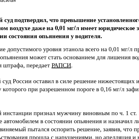
Басилая
 суд подтвердил, что превышение установленного
м воздухе даже на 0,01 мг/л имеет юридическое 
ии состояния опьянения у водителя.
 допустимого уровня этанола всего на 0,01 мг/л п
 опьянения может стать основанием для лишения во
я штрафа, передает
РАПСИ
.
 суд России оставил в силе решение нижестоящих 
у которого при разрешенном пороге в 0,16 мг/л зафи
й инстанции признал мужчину виновным по ч. 1 ст. 
е автомобилем в состоянии опьянения и назначил л
виняемый пытался оспорить решение, заявив, что п
ьствования прошла с нарушениями, но апелляция и