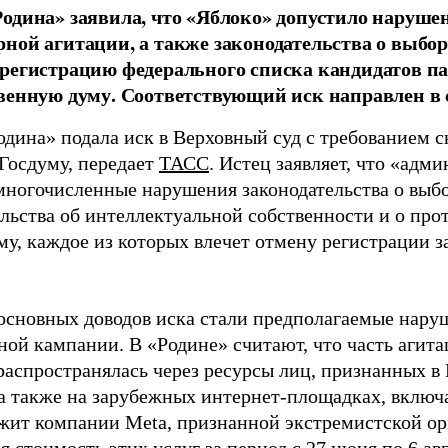
одина» заявила, что «Яблоко» допустило наруше
ной агитации, а также законодательства о выбор
регистрацию федерального списка кандидатов па
венную думу. Соответствующий иск направлен в с
одина» подала иск в Верховный суд с требованием с
 Госдуму, передает
ТАСС
. Истец заявляет, что «адм
многочисленные нарушения законодательства о выбор
ельства об интеллектуальной собственности и о про
му, каждое из которых влечет отмену регистрации 
основных доводов иска стали предполагаемые нару
ной кампании. В «Родине» считают, что часть агит
распространялась через ресурсы лиц, признанных 
 а также на зарубежных интернет-площадках, включа
жит компании Meta, признанной экстремистской ор