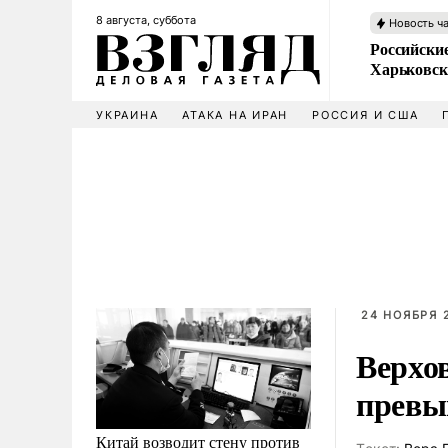
8 августа, суббота
Новость ч
Российски
Харьковск
УКРАИНА
АТАКА НА ИРАН
РОССИЯ И США
24 НОЯБРЯ 2
Верхо
превы
Китай возводит стену против