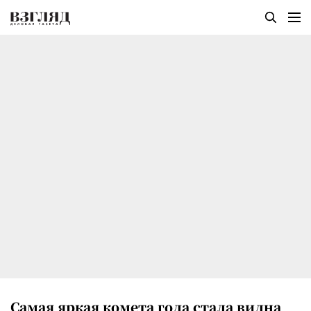
Самая яркая комета года стала видна