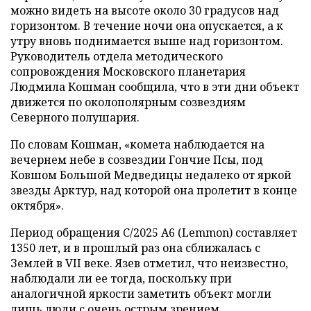
можно видеть на высоте около 30 градусов над
горизонтом. В течение ночи она опускается, а к
утру вновь поднимается выше над горизонтом.
Руководитель отдела методического
сопровождения Московского планетария
Людмила Кошман сообщила, что в эти дни объект
движется по околополярным созвездиям
Северного полушария.
По словам Кошман, «комета наблюдается на
вечернем небе в созвездии Гончие Псы, под
Ковшом Большой Медведицы недалеко от яркой
звезды Арктур, над которой она пролетит в конце
октября».
Период обращения C/2025 A6 (Lemmon) составляет
1350 лет, и в прошлый раз она сближалась с
Землей в VII веке. Язев отметил, что неизвестно,
наблюдали ли ее тогда, поскольку при
аналогичной яркости заметить объект могли
лишь люди с очень острым зрением.