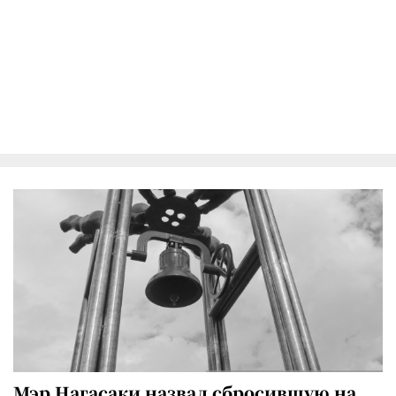
Мэр Нагасаки назвал сбросившую на