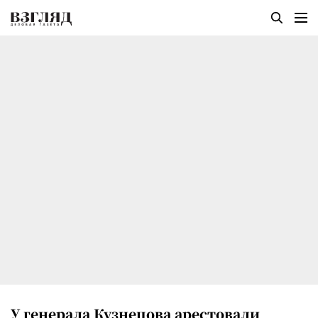
У генерала Кузнецова арестовали