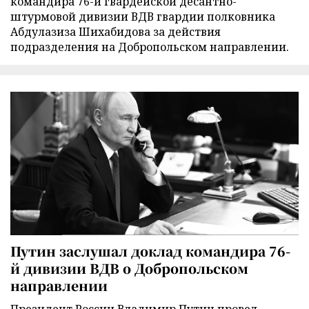
командира 76-й гвардейской десантно-
штурмовой дивизии ВДВ гвардии полковника
Абдулазиза Шихабидова за действия
подразделения на Добропольском направлении.
Путин заслушал доклад командира 76-
й дивизии ВДВ о Добропольском
направлении
Президент России Владимир Путин провел