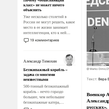
свойство заявляться на порог
класс» не может ничего
нашего дома.
объяснить
Уже несколько столетий в
России не могут решить, какое
место в ее жизни занимает
интеллигенция, кто к ней
принадлежит, а кого из нее
19 комментариев
исключили с правом
восстановления и без оного. И
чем она отличается от просто
образованных людей. Иногда
Александр Тимохин
казалось, что эти вопросы
Безэкипажный корабль –
@ Marko Dimic/
решены раз и навсегда, но –
задача со многими
нет, не решены.
неизвестными
Tекст:
Вера 
500-тонный безэкипажный
корабль – нечто гораздо
Военкор А
большее, чем небольшие
Александр
безэкипажные катера,
русских».
применение которых уже