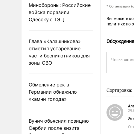
Минобороны: Российские
* Организация (
войска поразили
Вы можете к
Одесскую ТЭЦ
политике по 
Глава «Калашникова»
Обсуждение
отметил устаревание
части беспилотников для
зоны СВО
Обмеление рек в
Сортировка:
Германии обнажило
«камни голода»
Ал
29.
Эт
Вучич объяснил позицию
От
Сербии после визита