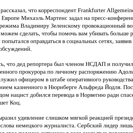
рассказал, что корреспондент Frankfurter Allgemein
 Европе Михаэль Мартенс задал на пресс-конференц
 режима Владимиру Зеленскому провокационный во
 можем сделать, чтобы помочь вам убивать больше 
 попытался оправдаться в социальных сетях, заявив
обсуждений.
ь, что дед репортера был членом НСДАП и получи
венного прокурора по личному распоряжению Адоль
служил офицером в штабе оперативного руководства
нием казненного в Нюрнберге Альфреда Йодля. Пос
дом нацист добился перевода в Норвегию ради спас
шет Коц.
ыразил удивление слишком мягкой реакцией презид
 слова немецкого журналиста. Сербский лидер лишь
ил свое видение ситуации в ходе закрытых перегов