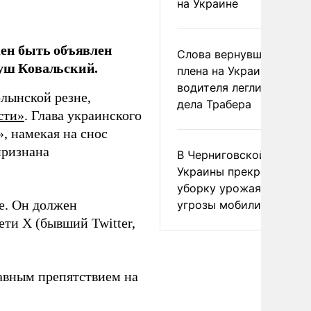
на Украине
ен быть объявлен
Слова вернувшегося из
нуш Ковальский.
плена на Украине
водителя легли в основ
олынской резне,
дела Трабера
сти»
. Глава украинского
, намекая на снос
признана
В Черниговской област
Украины прекратили
уборку урожая из-за
е. Он должен
угрозы мобилизации
ети X (бывший Twitter,
лавным препятствием на