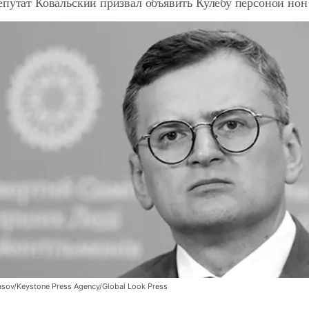
путат Ковальский призвал объявить Кулебу персоной нон 
sov/Keystone Press Agency/Global Look Press