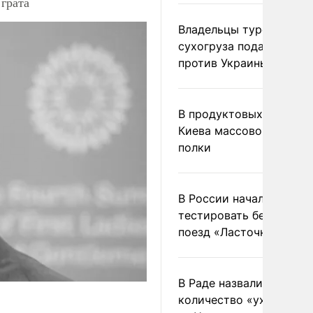
грата
Владельцы турецкого
сухогруза подадут иск
против Украины в Гаагу
В продуктовых магазин
Киева массово опустел
полки
В России начали
тестировать беспилотн
поезд «Ласточка»
В Раде назвали
количество «ухилянтов