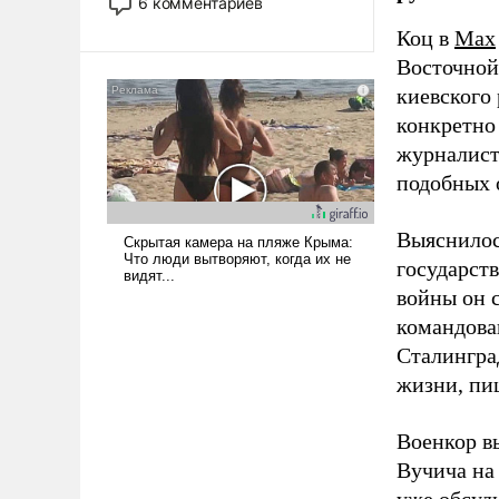
6 комментариев
стало обыденностью. Задача по
Коц в
Мах
созданию такого корабля очень
Восточной
сложна и амбициозна. Однако
и ее реализация радикально
киевского
поднимет наши боевые
конкретно
возможности.
журналист
подобных 
Выяснилос
государст
войны он 
командова
Сталингра
жизни, пи
Военкор в
Вучича на
уже обсуд