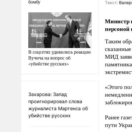
бомбу
Tекст:
Валер
Министр 
персоной 
Таким обр
сказанные
В соцсетях удивились реакции
МИД заяви
Вучича на вопрос об
«убийстве русских»
памятника
экстремис
«Этого по
Захарова: Запад
немедленно
проигнорировал слова
заблокиров
журналиста Мартенса об
убийстве русских
Ранее газ
пути Укра