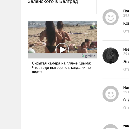
Зеленского в Белград
Пол
29.
Ко
От
Нзв
29.
Эт
От
Ник
29.
С. 
От
zar