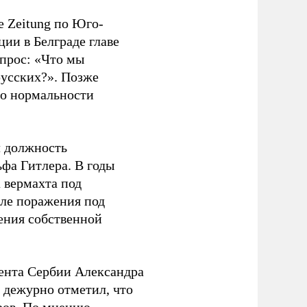
e Zeitung по Юго-
ии в Белграде главе
прос: «Что мы
русских?». Позже
 о нормальности
л должность
фа Гитлера. В годы
 вермахта под
ле поражения под
ения собственной
ента Сербии Александра
 дежурно отметил, что
оров. По мнению