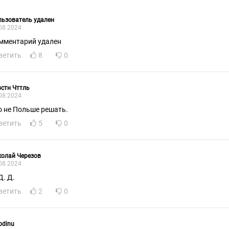
ьзователь удален
08.2024
мментарий удален
ветить
8
0
стн Чттль
08.2024
о не Польше решать.
ветить
5
0
олай Черезов
08.2024
Д. Д.
ветить
2
0
odinu