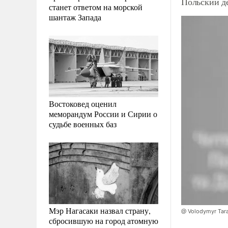
Польский де
станет ответом на морской
шантаж Запада
Востоковед оценил
меморандум России и Сирии о
судьбе военных баз
Мэр Нагасаки назвал страну,
@ Volodymyr Tara
сбросившую на город атомную