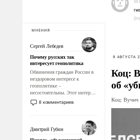
30.
ги
От
МНЕНИЯ
Сергей Лебедев
Почему русских так
9 АВГУСТА 2
интересует геополитика
Коц: В
Обвинения граждан России в
нездоровом интересе к
об «уб
геополитике –
несостоятельны. Этот интерес
Коц: Вучич 
рационален и прагматичен. Он
8 комментариев
обусловлен тысячелетним
опытом выживания в крайне
непростых условиях и
фундаментальным знанием,
Дмитрий Губин
что мировая политика имеет
Почему «объясняющий