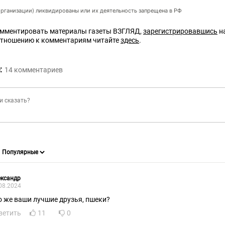
организации) ликвидированы или их деятельность запрещена в РФ
омментировать материалы газеты ВЗГЛЯД,
зарегистрировавшись
на
отношению к комментариям читайте
здесь
.
:
14
комментариев
ександр
08.2024
о же ваши лучшие друзья, пшеки?
ветить
11
0