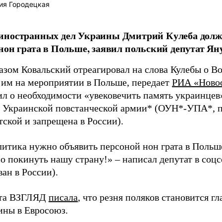
ия Городецкая
иностранных дел Украины Дмитрий Кулеба долж
нон грата в Польше, заявил польский депутат Я
азом Ковальский отреагировал на слова Кулебы о В
 им на мероприятии в Польше, передает
РИА «Ново
л о необходимости «увековечить память украинцев»
 Украинской повстанческой армии* (ОУН*-УПА*, 
тской и запрещена в России).
литика нужно объявить персоной нон грата в Польш
 покинуть нашу страну!» – написал депутат в соцс
ан в России).
ета ВЗГЛЯД
писала
, что резня поляков становится г
ины в Евросоюз.